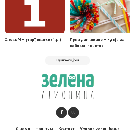
Слово Ч – утврђивање (1.р.)
Први дан школе – идеја за
забаван почетак
Прикажи још
О нама
Наш тим
Контакт
Услови коришћења