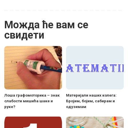
Можда ће вам се
свидети
Лоша графомоторика – знак
Материјали наших колега:
слабости мишића шаке и
Бројим, бојим, сабирам и
руке?
одузимам