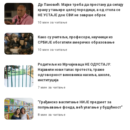
Др Пановић: Мајке треба да престану да сипају
храну у тањире целој породици, а од стола се
НЕ УСТАЈЕ док СВИ не заврше оброк
10 мин за читање
Како су учитељи, професори, научници из
СРБИЈЕ обогатили америчко образовање
10 мин за читање
Родитељи из Мрчајеваца НЕ ОДУСТАЈУ:
Најавили нови талас протеста, траже
одговорност виновника насиља, школе,
институција
7 мин за читање
”Грађанско васпитање НИЈЕ предмет за
попуњавање фонда, већ улагање у будућност”
8 мин за читање