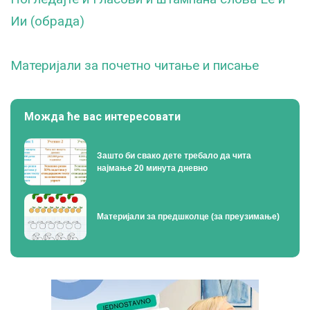
Ии (обрада)
Maтеријали за почетно читање и писање
Можда ће вас интересовати
Зашто би свако дете требало да чита
најмање 20 минута дневно
Материјали за предшколце (за преузимање)