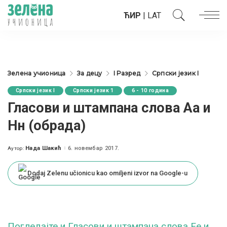
ЋИР
|
LAT
Зелена учионица
За децу
I Разред
Српски језик I
Српски језик I
Српски језик 1
6 - 10 година
Гласови и штампана слова Аа и
Нн (обрада)
Нада Шакић
6. новембар 2017.
Аутор:
Posted
by
Dodaj Zelenu učionicu kao omiljeni izvor na Google-u
Погледајте и Гласови и штампана слова Ее и