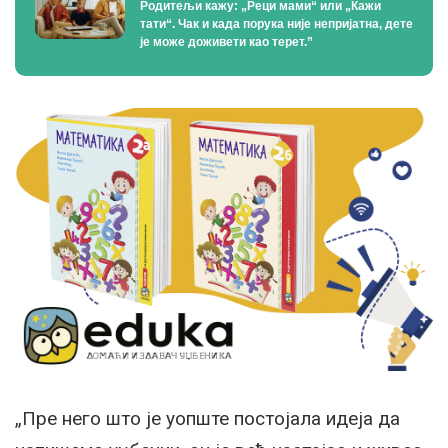
Родитељи кажу: „Реци мами“ или „Кажи
тати“. Чак и када порука није непријатна, дете
је може доживети као терет.”
„Пре него што је уопште постојала идеја да