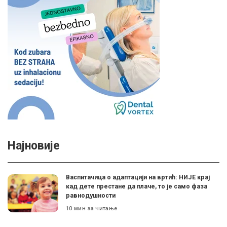
Најновије
Васпитачица о адаптацији на вртић: НИЈЕ крај
кад дете престане да плаче, то је само фаза
равнодушности
10 мин за читање