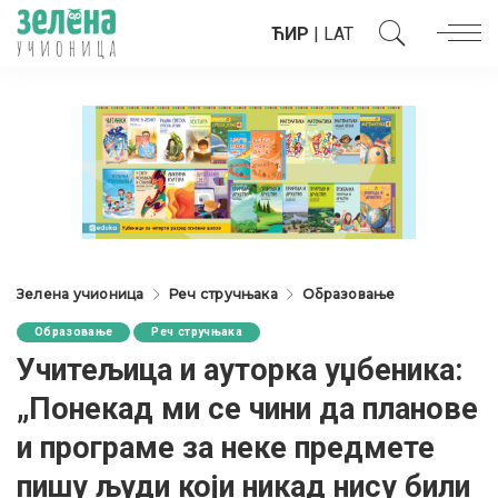
ЋИР
|
LAT
Зелена учионица
Реч стручњака
Образовање
Образовање
Реч стручњака
Учитељица и ауторка уџбеника:
„Понекад ми се чини да планове
и програме за неке предмете
пишу људи који никад нису били