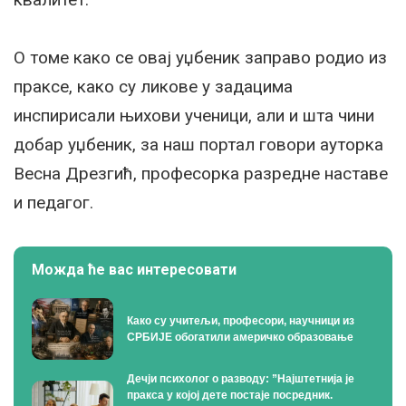
О томе како се овај уџбеник заправо родио из
праксе, како су ликове у задацима
инспирисали њихови ученици, али и шта чини
добар уџбеник, за наш портал говори ауторка
Весна Дрезгић, професорка разредне наставе
и педагог.
Можда ће вас интересовати
Како су учитељи, професори, научници из
СРБИЈЕ обогатили америчко образовање
Дечји психолог о разводу: ”Најштетнија је
пракса у којој дете постаје посредник.