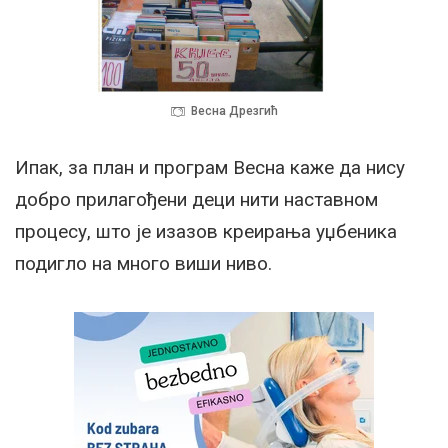
Весна Дрезгић
Ипак, за план и програм Весна каже да нису
добро прилагођени деци нити наставном
процесу, што је изазов креирања уџбеника
подигло на много виши ниво.