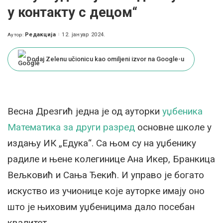
у контакту с децом“
Редакција
12. јануар 2024.
Аутор:
Posted
by
Dodaj Zelenu učionicu kao omiljeni izvor na Google-u
Весна Дрезгић једна је од ауторки
уџбеника
Математика за други разред
основне школе у
издању ИК „Едука“. Са њом су на уџбенику
радиле и њенe колегинице Ана Икер, Бранкица
Вељковић и Сања Ђекић. И управо је богато
искуство из учионице које ауторке имају оно
што је њиховим уџбеницима дало посебан
квалитет.