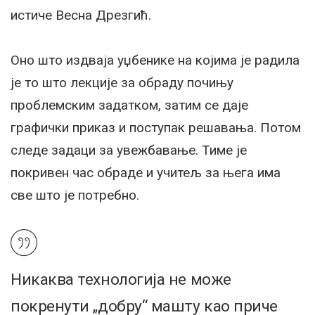
истиче Весна Дрезгић.
Оно што издваја уџбенике на којима је радила
је то што лекције за обраду почињу
проблемским задатком, затим се даје
графички приказ и поступак решавања. Потом
следе задаци за увежбавање. Тиме је
покривен час обраде и учитељ за њега има
све што је потребно.
Никаква технологија не може
покренути „добру“ машту као приче