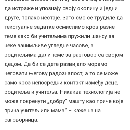
да истраже и упознају своју околину и једни
друге, полако нестаје.
Зато смо се трудиле да
текстуалне задатке осмислимо кроз разне
теме како би учитељима пружили шансу за
неке занимљиве угледне часове, а
родитељима дали теме за разговор са својом
децом. Да би се дете развијало морамо
неговати његову радозналост, а то се може
само кроз непосредни контакт између деце,
родитеља и учитеља. Никаква технологија не
може покренути „добру“ машту као приче које
прича учитељ или мама.“ – каже наша
саговорница.