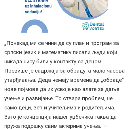
„Понекад ми се чини да су план и програм за
српски језик и математику писали људи који
никада нису били у контакту са децом.
Превише је садржаја за обраду, а мало часова
утврђивања. Деца немају времена да „обраде“
нове појмове да их усвоје као алате за даље
учење и развијање.
То ствара проблем, не
само деци, већ и учитељима и родитељима.
Зато је концепција нашег уџбеника таква да
пружа подршку свим актерима учења.“ –