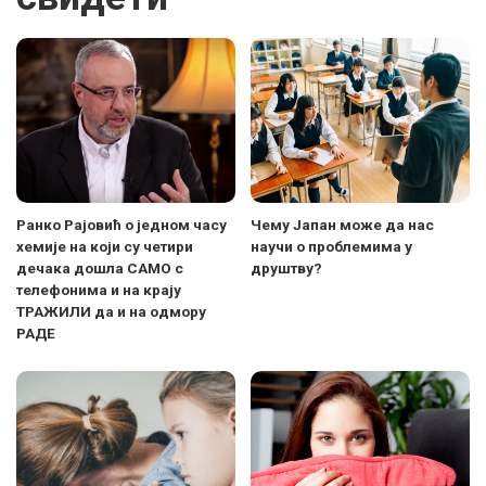
Ранко Рајовић о једном часу
Чему Јапан може да нас
хемије на који су четири
научи о проблемима у
дечака дошла САМО с
друштву?
телефонима и на крају
ТРАЖИЛИ да и на одмору
РАДЕ