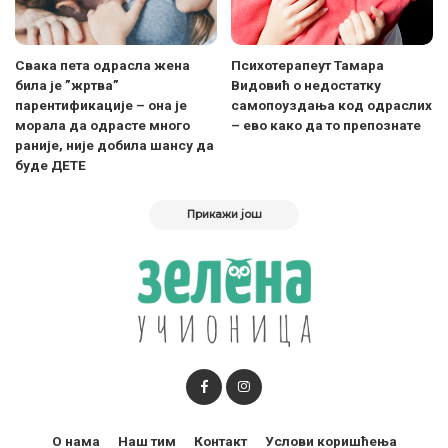
Свака пета одрасла жена
Психотерапеут Тамара
била је ”жртва”
Видовић о недостатку
парентификације – она је
самопоуздања код одраслих
морала да одрасте много
– ево како да то препознате
раније, није добила шансу да
буде ДЕТЕ
Прикажи још
О нама
Наш тим
Контакт
Услови коришћења