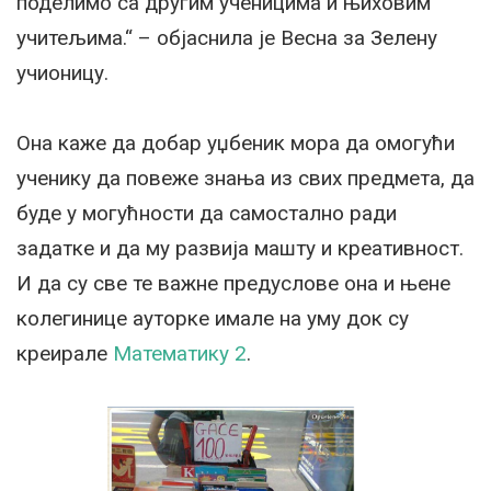
поделимо са другим ученицима и њиховим
учитељима.“ – објаснила је Весна за Зелену
учионицу.
Она каже да добар уџбеник мора да омогући
ученику да повеже знања из свих предмета, да
буде у могућности да самостално ради
задатке и да му развија машту и креативност.
И да су све те важне предуслове она и њене
колегинице ауторке имале на уму док су
креирале
Математику 2
.