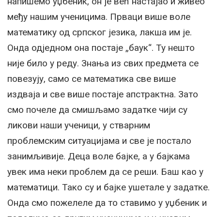
напишемо уџбеник, он је већ настајао и живео
међу нашим ученицима. Прваци више воле
математику од српског језика, лакша им је.
Онда одједном она постаје „баук“. Ту нешто
није било у реду. Знања из свих предмета се
повезују, само се математика све више
издваја и све више постаје апстрактна. Зато
смо почеле да смишљамо задатке чији су
ликови наши ученици, у стварним
проблемским ситуацијама и све је постало
занимљивије. Деца воле бајке, а у бајкама
увек има неки проблем да се реши. Баш као у
математици. Тако су и бајке ушетале у задатке.
Онда смо пожелеле да то ставимо у уџбеник и