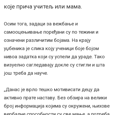
које прича учитељ или мама.
Осим тога, задаци за вежбање и
самооцењивање поређани су по тежини и
означени различитим бојама. На крају
уџбеника је слика коју ученици боје бојом
нивоа задатка који су успели да ураде. Тако
визуелно сагледавају докле су стигли и шта
још треба да науче.
„Данас је врло тешко мотивисати децу да
активно прате наставу. Без обзира на велики
број информација којима су окружени, њихове
вербалне способности су све мање, а потреба