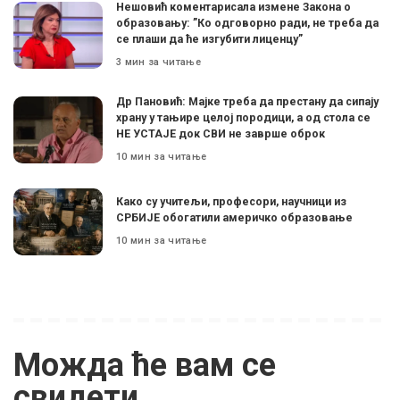
Нешовић коментарисала измене Закона о
образовању: ”Ко одговорно ради, не треба да
се плаши да ће изгубити лиценцу”
3 мин за читање
Др Пановић: Мајке треба да престану да сипају
храну у тањире целој породици, а од стола се
НЕ УСТАЈЕ док СВИ не заврше оброк
10 мин за читање
Како су учитељи, професори, научници из
СРБИЈЕ обогатили америчко образовање
10 мин за читање
Можда ће вам се
свидети