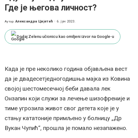
Где је његова личност?
Александра Цвјетић
6. јун 2023.
Аутор:
Posted
by
Dodaj Zelenu učionicu kao omiljeni izvor na Google-u
Када је пре неколико година објављена вест
да је двадесетједногодишња мајка из Ковина
својој шестомесечној беби давала лек
Онзапин који служи за лечење шизофреније и
тиме угрозила живот свог детета које је у
стању кататоније примљено у болницу „Др
Вукан Чупић“, прошла је помало незапажено.