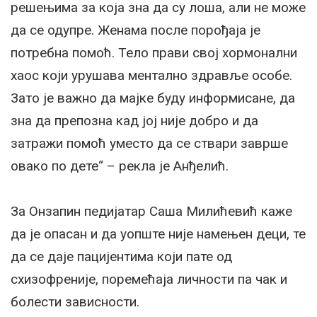
решењима за која зна да су лоша, али не може
да се одупре. Женама после порођаја је
потребна помоћ. Тело прави свој хормонални
хаос који урушава ментално здравље особе.
Зато је важно да мајке буду информисане, да
зна да препозна кад јој није добро и да
затражи помоћ уместо да се ствари заврше
овако по дете“ – рекла је Анђелић.
За Онзапин педијатар Саша Милићевић каже
да је опасан и да уопште није намењен деци, те
да се даје пацијентима који пате од
схизофреније, поремећаја личности па чак и
болести зависности.