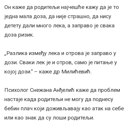
Он каже да родитељи најчешће кажу да је то
једна мала доза, да није страшно, да нису
детету дали много лека, а заправо је свака
доза ризик.
„Разлика између лека и отрова је заправо у
дози. Сваки лек је и отров, само је питање у
којој дози.“ – каже др Милићевић.
Психолог Снежана Анђелић каже да проблем
настаје када родитељи не могу да поднесу
бебин плач који доживљавају као атак на себе
или као знак да су лоши родитељи.