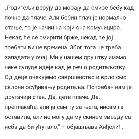
„Родитељи верују да морају да смире бебу кад
почне да плаче. Али бебин плач је нормално
стање, то је начин на који она комуницира.
Некад ће се смирити брже, некад ће јој
требати више времена. Због тога не треба
западати у очај. Ми у нашем друштву имамо
неке сулуде идеје кад је реч о родитељству.
Од деце очекујемо савршенство и врло смо
склони осуђивању родитеља. Потребан нам је
другачији став. Да, дете плаче. Да,
преплакаће, али ја сам ту за њега, нисам га
оставила, али не могу да му скинем звезду са
неба да би ућутало.“ – објашњава Анђелић.