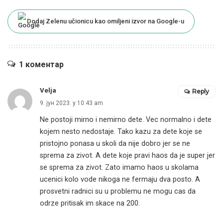
Dodaj Zelenu učionicu kao omiljeni izvor na Google-u
1 коментар
Velja
Reply
9. јун 2023. у 10:43 am
Ne postoji mirno i nemirno dete. Vec normalno i dete
kojem nesto nedostaje. Tako kazu za dete koje se
pristojno ponasa u skoli da nije dobro jer se ne
sprema za zivot. A dete koje pravi haos da je super jer
se sprema za zivot. Zato imamo haos u skolama
ucenici kolo vode nikoga ne fermaju dva posto. A
prosvetni radnici su u problemu ne mogu cas da
odrze pritisak im skace na 200.