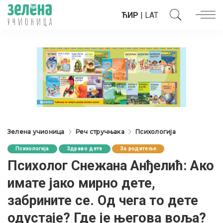
ЋИР
|
LAT
Зелена учионица
Реч стручњака
Психологија
Психологија
Здраво дете
За родитеље
Психолог Снежана Анђелић: Aко
имате јако мирно дете,
забрините се. Од чега то дете
одустаје? Где је његова воља?