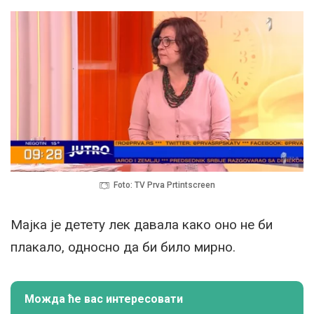
Foto: TV Prva Prtintscreen
Мајка је детету лек давала како оно не би
плакало, односно да би било мирно.
Можда ће вас интересовати