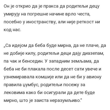
Он је открио да је пракса да родитељи децу
умирују на погрешне начине врло честа,
посебно у иностранству, али није реткост ни
код нас.
„Са идејом да беба буде мирна, да не плаче, да
не добије килу, родитељи деци дају диазепам,
па чак и бенседин. У западним земљама, да
беба не би плакала после десет сати увече и
узнемиравала комшије или да не би у авиону
правила џумбус, родитељи посежу за
лековима како би осигурали да дете буде
мирно, што је заиста неразумљиво.“