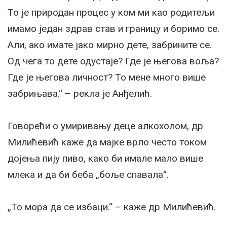
То је природан процес у ком ми као родитељи
имамо један здрав став и границу и боримо се.
Али, ако имате јако мирно дете, забрините се.
Од чега то дете одустаје? Где је његова воља?
Где је његова личност? То мене много више
забрињава.“ – рекла је Анђелић.
Говорећи о умиривању деце алкохолом, др
Милићевић каже да мајке врло често током
дојења пију пиво, како би имале мало више
млека и да би беба „боље спавала“.
„То мора да се избаци.“ – каже др Милићевић.