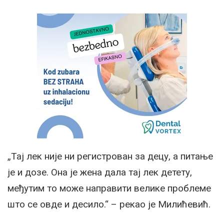
„Тај лек није ни регистрован за децу, а питање
је и дозе. Она је жена дала тај лек детету,
међутим то може направити велике проблеме
што се овде и десило.“ – рекао је Милићевић.