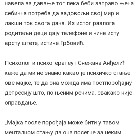
навела за давање тог лека беби заправо њена
себична потреба да задовољи свој мир и
лакши ток свога дана. Из истог разлога
родитељи деци дају телефоне и чине исту
врсту штете, истиче Грбовић.
Психолог и психотерапеут Снежана Анђелић
каже да ми не знамо какво је психичко стање
ове мајке, те да она можда има постпорођајну
депресију што, по њеним речима, свакако није
оправдање.
„Мајка после порођаја може бити у тавом
менталном стању да она посегне за неким