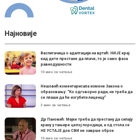
Најновије
Васпитачица о адаптацији на вртић: НИЈЕ крај
кад дете престане да плаче, то је само фаза
равнодушности
10 мин за читање
Нешовић коментарисала измене Закона о
образовању: ”Ко одговорно ради, не треба да
се плаши да ће изгубити лиценцу”
3 мин за читање
Др Пановић: Мајке треба да престану да сипају
храну у тањире целој породици, а од стола се
НЕ УСТАЈЕ док СВИ не заврше оброк
10 мин за читање