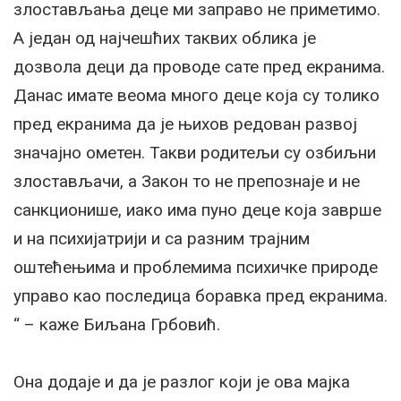
злостављања деце ми заправо не приметимо.
А један од најчешћих таквих облика је
дозвола деци да проводе сате пред екранима.
Данас имате веома много деце која су толико
пред екранима да је њихов редован развој
значајно ометен. Такви родитељи су озбиљни
злостављачи, а Закон то не препознаје и не
санкционише, иако има пуно деце која заврше
и на психијатрији и са разним трајним
оштећењима и проблемима психичке природе
управо као последица боравка пред екранима.
“ – каже Биљана Грбовић.
Она додаје и да је разлог који је ова мајка