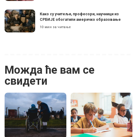
Како су учитељи, професори, научници из
СРБИЈЕ обогатили америчко образовање
10 мин за читање
Можда ће вам се
свидети