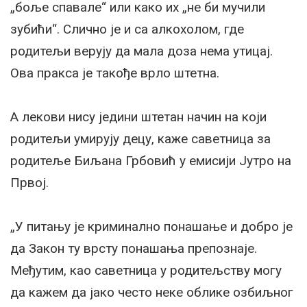
„боље спавале“ или како их „не би мучили
зубићи“. Слично је и са алкохолом, где
родитељи верују да мала доза нема утицај.
Ова пракса је такође врло штетна.
А лекови нису једини штетан начин на који
родитељи умирују децу, каже саветница за
родитеље Биљана Грбовић у емисији Јутро на
Првој.
„У питању је криминално понашање и добро је
да Закон ту врсту понашања препознаје.
Међутим, као саветница у родитељству могу
да кажем да јако често неке облике озбиљног