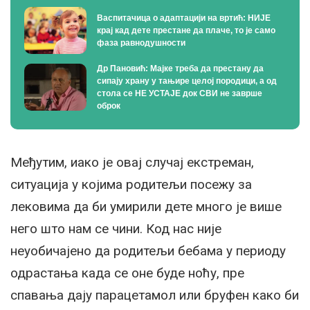
Васпитачица о адаптацији на вртић: НИЈЕ
крај кад дете престане да плаче, то је само
фаза равнодушности
Др Пановић: Мајке треба да престану да
сипају храну у тањире целој породици, а од
стола се НЕ УСТАЈЕ док СВИ не заврше
оброк
Међутим, иако је овај случај екстреман,
ситуација у којима родитељи посежу за
лековима да би умирили дете много је више
него што нам се чини. Код нас није
неуобичајено да родитељи бебама у периоду
одрастања када се оне буде ноћу, пре
спавања дају парацетамол или бруфен како би