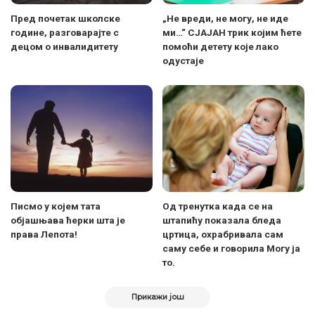
Пред почетак школске
„Не вреди, не могу, не иде
године, разговарајте с
ми…“ СЈАЈАН трик којим ћете
децом о инвалидитету
помоћи детету које лако
одустаје
Писмо у којем тата
Од тренутка када се на
објашњава ћерки шта је
штапићу показала бледа
права Лепота!
цртица, охрабривала сам
саму себе и говорила Могу ја
то.
Прикажи још