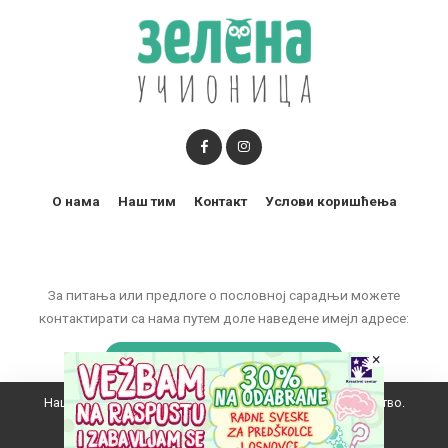
О нама
Наш тим
Контакт
Услови коришћења
За питања или предлоге о пословној сарадњи можете
контактирати са нама путем доле наведене имејл адресе:
marketing@zelenaucionica.com
×
Наш вебсајт користи колачиће да побољша ваше искуство.
© 2011-2024 Copyright by Zelena učionica. All Rights reserved.
Прихватам