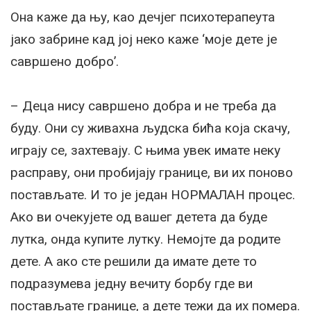
Она каже да њу, као дечјег психотерапеута
јако забрине кад јој неко каже ‘моје дете је
савршено добро’.
– Деца нису савршено добра и не треба да
буду. Они су живахна људска бића која скачу,
играју се, захтевају. С њима увек имате неку
расправу, они пробијају границе, ви их поново
постављате. И то је један НОРМАЛАН процес.
Ако ви очекујете од вашег детета да буде
лутка, онда купите лутку. Немојте да родите
дете. А ако сте решили да имате дете то
подразумева једну вечиту борбу где ви
постављате границе, а дете тежи да их помера.