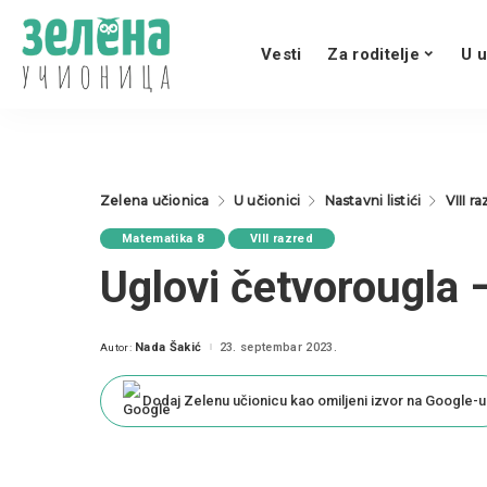
Vesti
Za roditelje
U u
Zelena učionica
U učionici
Nastavni listići
VIII r
Matematika 8
VIII razred
Uglovi četvorougla –
Nada Šakić
23. septembar 2023.
Autor:
Posted
by
Dodaj Zelenu učionicu kao omiljeni izvor na Google-u