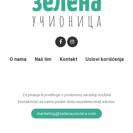
O nama
Naš tim
Kontakt
Uslovi korišćenja
Za pitanja ili predloge o poslovnoj saradnji možete
kontaktirati sa nama putem dole navedene imejl adrese:
marketing@zelenaucionica.com