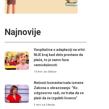
Najnovije
Vaspitačica o adaptaciji na vrtić:
NIJE kraj kad dete prestane da
plače, to je samo faza
ravnodušnosti
10 min za čitanje
Nešović komentarisala izmene
Zakona o obrazovanju: ”Ko
odgovorno radi, ne treba da se
plaši da će izgubiti licencu”
3 min za čitanje