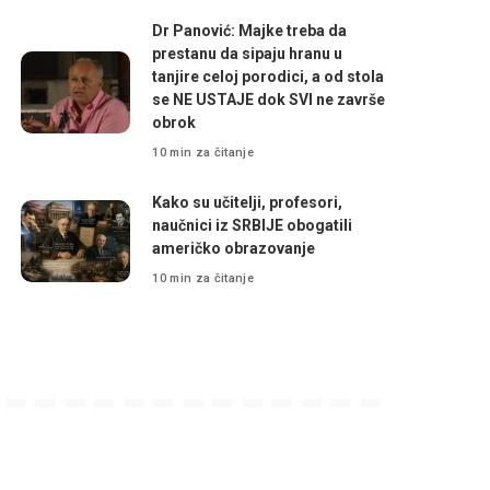
Dr Panović: Majke treba da
prestanu da sipaju hranu u
tanjire celoj porodici, a od stola
se NE USTAJE dok SVI ne završe
obrok
10 min za čitanje
Kako su učitelji, profesori,
naučnici iz SRBIJE obogatili
američko obrazovanje
10 min za čitanje