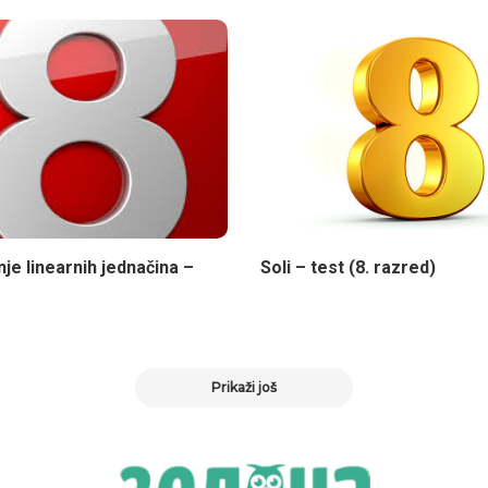
je linearnih jednačina –
Soli – test (8. razred)
Prikaži još