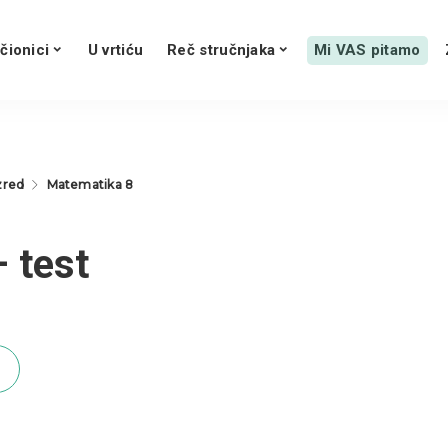
čionici
U vrtiću
Reč stručnjaka
Mi VAS pitamo
azred
Matematika 8
 test