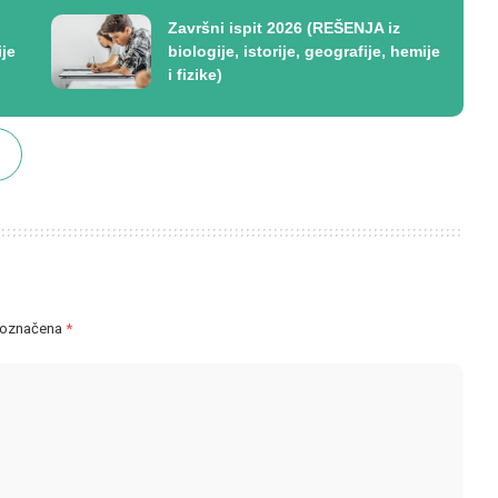
Završni ispit 2026 (REŠENJA iz
ije
biologije, istorije, geografije, hemije
i fizike)
 označena
*