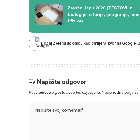
Završni ispit 2026 (TESTOVI iz
biologije, istorije, geografije, hem
i fizike)
Dodaj Zelenu učionicu kao omiljeni izvor na Google-u
Napišite odgovor
Vaša adresa e-pošte neće biti objavljena.
Neophodna polja su