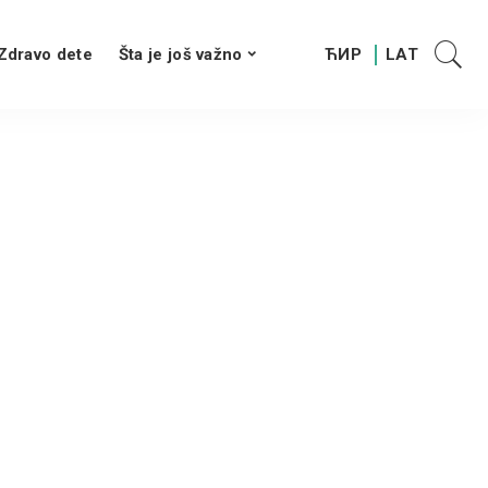
Zdravo dete
Šta je još važno