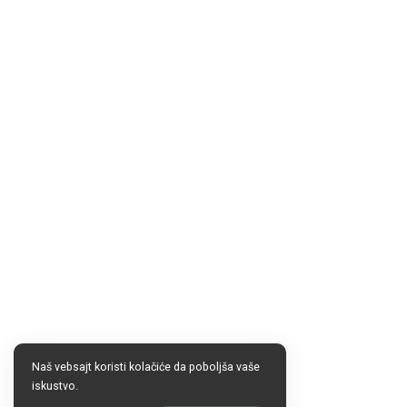
Naš vebsajt koristi kolačiće da poboljša vaše
iskustvo.