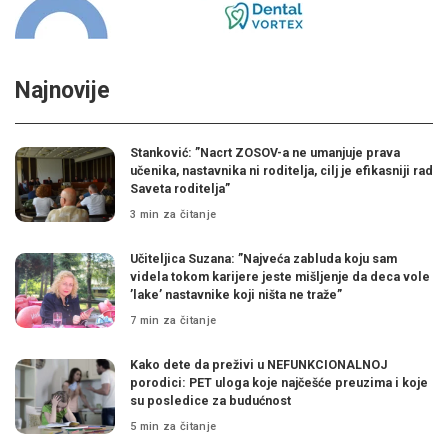
Najnovije
Stanković: ”Nacrt ZOSOV-a ne umanjuje prava
učenika, nastavnika ni roditelja, cilj je efikasniji rad
Saveta roditelja”
3 min za čitanje
Učiteljica Suzana: ”Najveća zabluda koju sam
videla tokom karijere jeste mišljenje da deca vole
’lake’ nastavnike koji ništa ne traže”
7 min za čitanje
Kako dete da preživi u NEFUNKCIONALNOJ
porodici: PET uloga koje najčešće preuzima i koje
su posledice za budućnost
5 min za čitanje