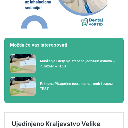
Možda će vas interesovati
Množenje i deljenje stepena jednakih osnova –
7. razred – TEST
Primena Pitagorine teoreme na romb i trapez –
TEST