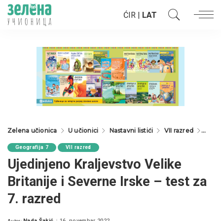
ĆIR
|
LAT
Zelena učionica
U učionici
Nastavni listići
VII razred
Geogr
Geografija 7
VII razred
Ujedinjeno Kraljevstvo Velike
Britanije i Severne Irske – test za
7. razred
Nada Šakić
16. novembar 2022.
Autor: