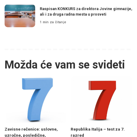
Raspisan KONKURS za direktora Jovine gimnazije,
ali i za druga radna mesta u prosveti
1 min za čitanje
Možda će vam se svideti
Zavisne rečenice: uslovne,
Republika Italija – test za 7.
uzročne, posledične,
razred