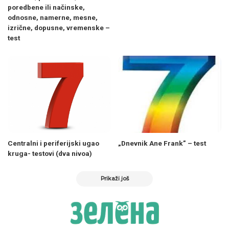
poredbene ili načinske,
odnosne, namerne, mesne,
izrične, dopusne, vremenske –
test
Centralni i periferijski ugao
„Dnevnik Ane Frank” – test
kruga- testovi (dva nivoa)
Prikaži još