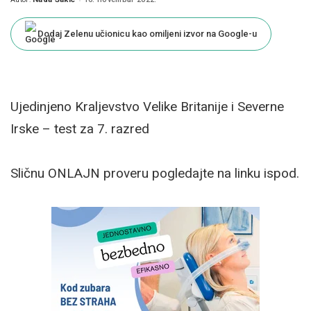
Posted
by
Dodaj Zelenu učionicu kao omiljeni izvor na Google-u
Ujedinjeno Kraljevstvo Velike Britanije i Severne
Irske – test za 7. razred
Sličnu ONLAJN proveru pogledajte na linku ispod.