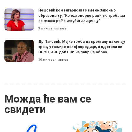
Нешовић коментарисала измене Закона о
образовању: ”Ко одговорно ради, не треба да
се плаши да ће изгубити лиценцу”
3 мин за читање
Др Пановић: Мајке треба да престану да сипају
храну у тањире целој породици, а од стола се
НЕ УСТАЈЕ док СВИ не заврше оброк
10 мин за читање
Можда ће вам се
свидети