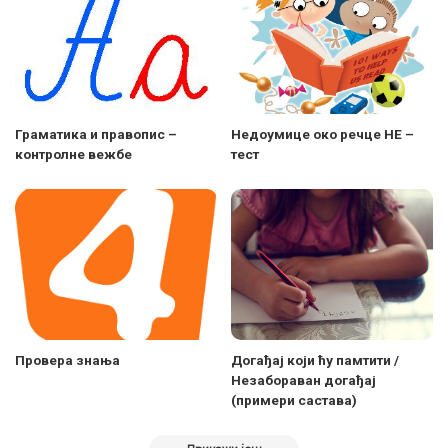
Граматика и правопис –
Недоумице око речце НЕ –
контролне вежбе
тест
Провера знања
Догађај који ћу памтити /
Незабораван догађај
(примери састава)