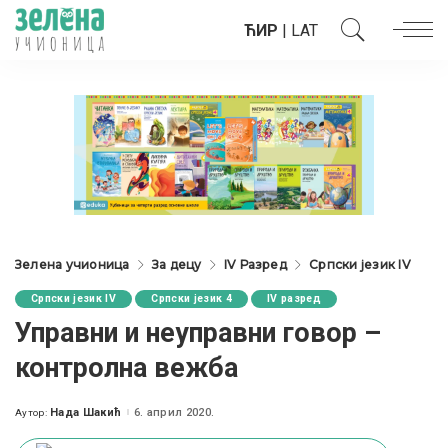
ЋИР
|
LAT
Зелена учионица
За децу
IV Разред
Српски језик IV
Српски језик IV
Српски језик 4
IV разред
Управни и неуправни говор –
контролна вежба
Нада Шакић
6. април 2020.
Аутор:
Posted
by