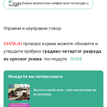
Dodaj Zelenu učionicu kao omiljeni izvor na Google-u
Управни и неуправни говор
ОНЛАЈН
провере којима можете обновити и
утврдити пређено
градиво четвртог разреда
из српског језика
погледајте
OVDE
Можда ће вас интересовати
Врста и служба речи – како научити ђаке да
их разликују