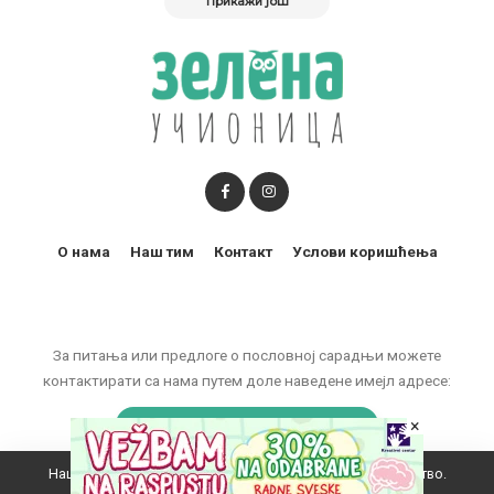
Прикажи још
О нама
Наш тим
Контакт
Услови коришћења
За питања или предлоге о пословној сарадњи можете
контактирати са нама путем доле наведене имејл адресе:
×
marketing@zelenaucionica.com
Наш вебсајт користи колачиће да побољша ваше искуство.