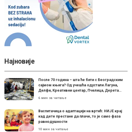
Најновије
После 70 година – шта ће бити с Београдским
сајмом књига? Од учешћа одустали Лагуна,
Делфи, Креативни центар, Пчелица, Дерета…
6 мин за читање
Васпитачица о адаптацији на вртић: НИЈЕ крај
кад дете престане да плаче, то је само фаза
равнодушности
10 мин за читање