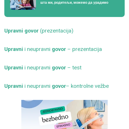
шта ми, родитељи, можемо да урадимо
Upravni govor
(prezentacija)
Upravni
i neupravni
govor
– prezentacija
Upravni
i neupravni
govor
– test
Upravni
i neupravni
govor
– kontrolne vežbe