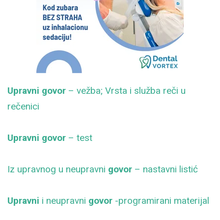
Upravni govor
– vežba; Vrsta i služba reči u
rečenici
Upravni govor
– test
Iz upravnog u neupravni
govor
– nastavni listić
Upravni
i neupravni
govor
-programirani materijal