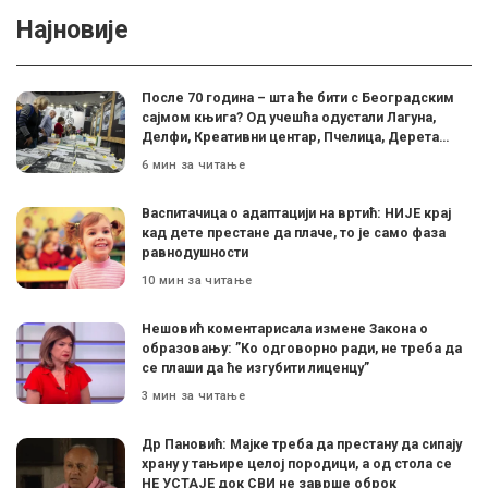
Најновије
После 70 година – шта ће бити с Београдским
сајмом књига? Од учешћа одустали Лагуна,
Делфи, Креативни центар, Пчелица, Дерета…
6 мин за читање
Васпитачица о адаптацији на вртић: НИЈЕ крај
кад дете престане да плаче, то је само фаза
равнодушности
10 мин за читање
Нешовић коментарисала измене Закона о
образовању: ”Ко одговорно ради, не треба да
се плаши да ће изгубити лиценцу”
3 мин за читање
Др Пановић: Мајке треба да престану да сипају
храну у тањире целој породици, а од стола се
НЕ УСТАЈЕ док СВИ не заврше оброк