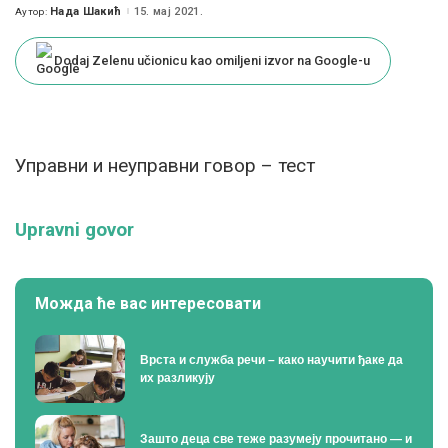
Нада Шакић
15. мај 2021.
Аутор:
Posted
by
Dodaj Zelenu učionicu kao omiljeni izvor na Google-u
Управни и неуправни говор – тест
Upravni govor
Можда ће вас интересовати
Врста и служба речи – како научити ђаке да
их разликују
Зашто деца све теже разумеју прочитано — и