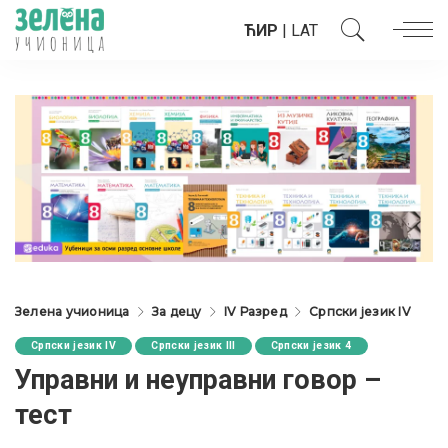
ЋИР
|
LAT
Зелена учионица
За децу
IV Разред
Српски језик IV
Српски језик IV
Српски језик III
Српски језик 4
Управни и неуправни говор –
тест