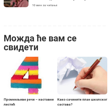
10 мин за читање
Можда ће вам се
свидети
Променљиве речи – наставни
Како сачинити план школског
листић
састава?