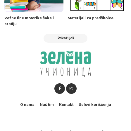
Vežbe fine motorike šake i
Materijali za predškolce
prstiju
Prikaži još
O nama
Naš tim
Kontakt
Uslovi korišćenja