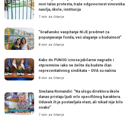
novi talas protesta, traže odgovornost vinovnika
nasilja, škole, institucija
7 min za čitanje
”Građansko vaspitanje NIJE predmet za
popunjavanje fonda, već ulaganje u budućnost”
8 min za čitanje
Kako do PUNOG iznosa jubilarne nagrade i
otpremnine iako ne želite da budete član
reprezentativnog sindikata – DVA su načina
8 min za čitanje
Snežana Romandić: ”Na ulogu direktora škole
danas pristaju ljudi vrlo specifičnog karaktera.
Oduvek ih je postavljala vlast, ali nikad nije bilo
ovako”
7 min za čitanje