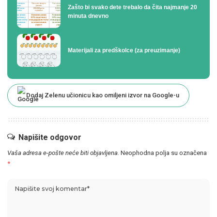
Zašto bi svako dete trebalo da čita najmanje 20
minuta dnevno
Materijali za predškolce (za preuzimanje)
Dodaj Zelenu učionicu kao omiljeni izvor na Google-u
Napišite odgovor
Vaša adresa e-pošte neće biti objavljena.
Neophodna polja su označena
*