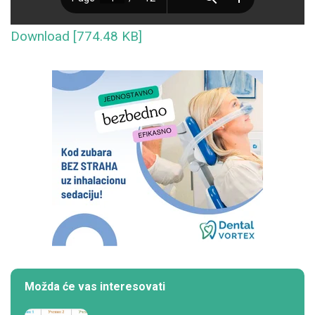
Download [774.48 KB]
Možda će vas interesovati