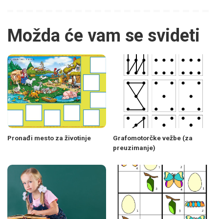
Možda će vam se svideti
Pronađi mesto za životinje
Grafomotorčke vežbe (za
preuzimanje)