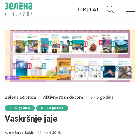
ĆIR
|
LAT
Zelena učionica
Aktivnosti sa decom
3 - 5 godina
3 - 5 godina
6 - 10 godina
Vaskršnje jaje
Nada Šakić
11. mart 2016.
Autor:
Posted
by