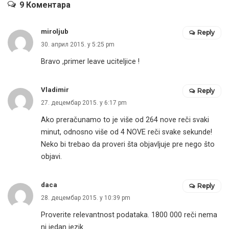
9 Коментара
miroljub
Reply
30. април 2015. у 5:25 pm
Bravo ,primer leave uciteljice !
Vladimir
Reply
27. децембар 2015. у 6:17 pm
Ako preračunamo to je više od 264 nove reči svaki
minut, odnosno više od 4 NOVE reči svake sekunde!
Neko bi trebao da proveri šta objavljuje pre nego što
objavi.
daca
Reply
28. децембар 2015. у 10:39 pm
Proverite relevantnost podataka. 1800 000 reči nema
ni jedan jezik.