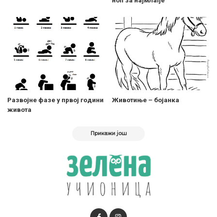
Развојне фазе у првој години
Животиње – бојанка
живота
Прикажи још