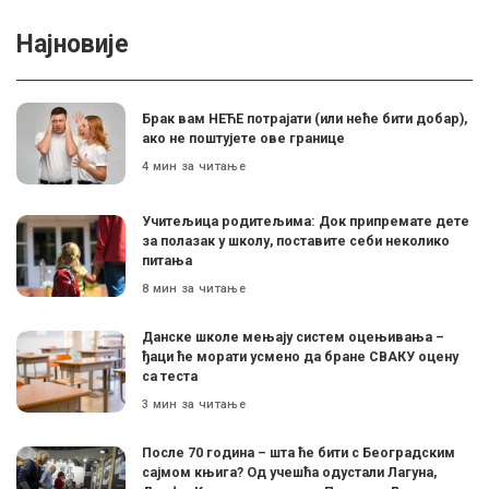
Најновије
Брак вам НЕЋЕ потрајати (или неће бити добар),
ако не поштујете ове границе
4 мин за читање
Учитељица родитељима: Док припремате дете
за полазак у школу, поставите себи неколико
питања
8 мин за читање
Данске школе мењају систем оцењивања –
ђаци ће морати усмено да бране СВАКУ оцену
са теста
3 мин за читање
После 70 година – шта ће бити с Београдским
сајмом књига? Од учешћа одустали Лагуна,