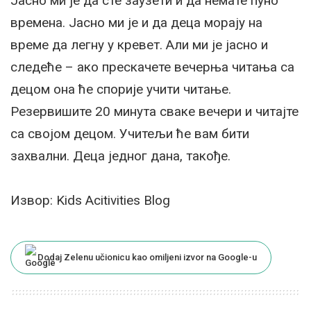
Јасно ми је да сте заузети и да немате пуно
времена. Јасно ми је и да деца морају на
време да легну у кревет. Али ми је јасно и
следеће – ако прескачете вечерња читања са
децом она ће спорије учити читање.
Резервишите 20 минута сваке вечери и читајте
са својом децом. Учитељи ће вам бити
захвални. Деца једног дана, такође.
Извор: Kids Acitivities Blog
Dodaj Zelenu učionicu kao omiljeni izvor na Google-u