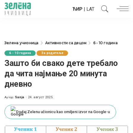
ЋИР
|
LAT
Зелена учионица
Активности са децом
6 - 10 година
6 - 10 година
За родитеље
Зашто би свако дете требало
да чита најмање 20 минута
дневно
Sanja
24. август 2025.
Аутор:
Posted
by
Dodaj Zelenu učionicu kao omiljeni izvor na Google-u