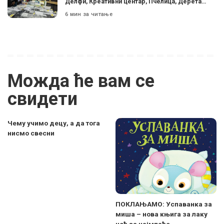
Делфи, Креативни центар, Пчелица, Дерета…
6 мин за читање
Можда ће вам се
свидети
Чему учимо децу, а да тога
нисмо свесни
ПОКЛАЊАМО: Успаванка за
миша – нова књига за лаку
ноћ за најмлађе