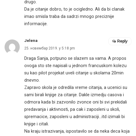
drugo.
Da je citanje dobro, to je ocigledno. Ali da bi clanak
imao smisla traba da sadrzi mnogo preciznije
informacije.
Jelena
Reply
25. новембар 2019. у 5:18 pm
Draga Sanja, potpuno se slazem sa vama. A propos
ovoga sto ste napisali u jednom francuskom kolezu
su kao pilot projekat uveli citanje u skolama 20min
dnevno.
Zapravo skola je odredila vreme citanja, a ucenici su
sami birali knjige za citanje. Dakle izmedju casova i
odmora kada bi zazvonilo zvonce oni bi svi prekidali
predavanja i aktivnosti, pa cak i zaposleni u skoli,
spremacice, zaposleni u administraciji…itd izimali bi
knjige i citali.
Na kraju istrazivanja, ispostavilo se da neka deca koja