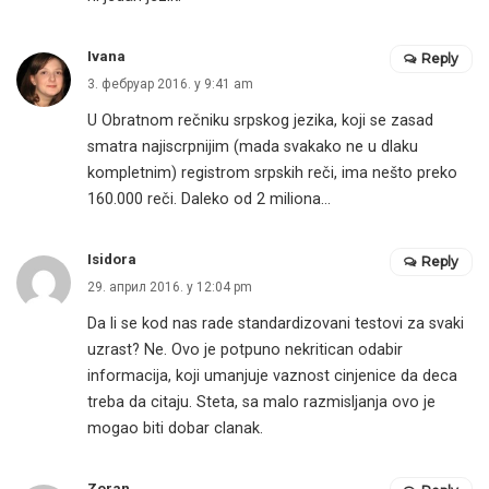
Ivana
Reply
3. фебруар 2016. у 9:41 am
U Obratnom rečniku srpskog jezika, koji se zasad
smatra najiscrpnijim (mada svakako ne u dlaku
kompletnim) registrom srpskih reči, ima nešto preko
160.000 reči. Daleko od 2 miliona…
Isidora
Reply
29. април 2016. у 12:04 pm
Da li se kod nas rade standardizovani testovi za svaki
uzrast? Ne. Ovo je potpuno nekritican odabir
informacija, koji umanjuje vaznost cinjenice da deca
treba da citaju. Steta, sa malo razmisljanja ovo je
mogao biti dobar clanak.
Zoran