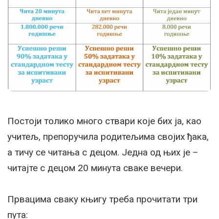
Постоји толико много ствари које бих ја, као
учитељ, препоручила родитељима својих ђака,
а тичу се читања с децом. Једна од њих је –
читајте с децом 20 минута сваке вечери.
Првацима сваку књигу треба прочитати три
пута: