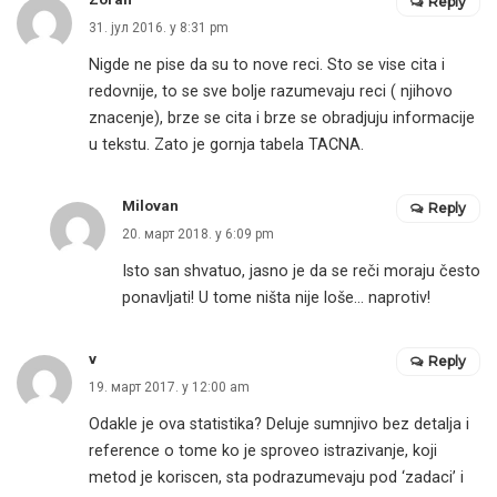
Reply
31. јул 2016. у 8:31 pm
Nigde ne pise da su to nove reci. Sto se vise cita i
redovnije, to se sve bolje razumevaju reci ( njihovo
znacenje), brze se cita i brze se obradjuju informacije
u tekstu. Zato je gornja tabela TACNA.
Milovan
Reply
20. март 2018. у 6:09 pm
Isto san shvatuo, jasno je da se reči moraju često
ponavljati! U tome ništa nije loše… naprotiv!
v
Reply
19. март 2017. у 12:00 am
Odakle je ova statistika? Deluje sumnjivo bez detalja i
reference o tome ko je sproveo istrazivanje, koji
metod je koriscen, sta podrazumevaju pod ‘zadaci’ i