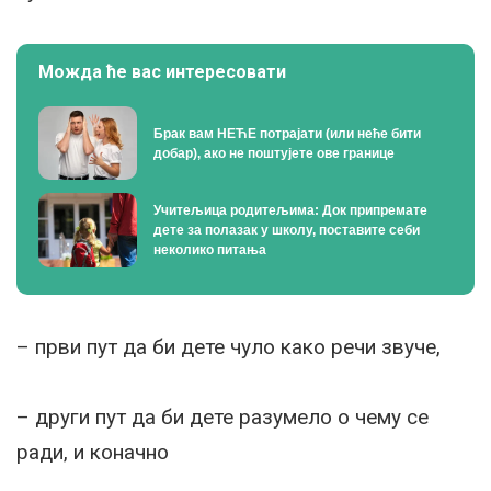
Можда ће вас интересовати
Брак вам НЕЋЕ потрајати (или неће бити
добар), ако не поштујете ове границе
Учитељица родитељима: Док припремате
дете за полазак у школу, поставите себи
неколико питања
– први пут да би дете чуло како речи звуче,
– други пут да би дете разумело о чему се
ради, и коначно