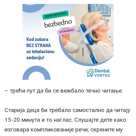
– трећи пут да би се вежбало течно читање.
Старија деца би требало самостално да читају
15-20 минута и то наглас. Слушајте дете како
изговара компликованије речи, скрените му