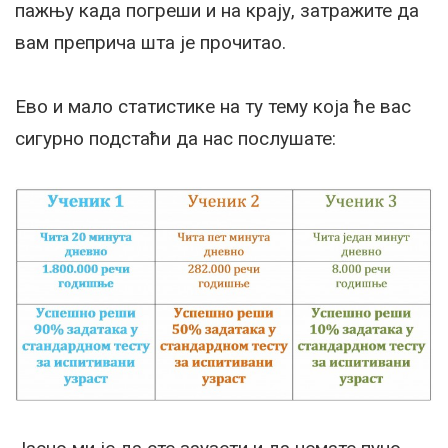
пажњу када погреши и на крају, затражите да
вам преприча шта је прочитао.
Ево и мало статистике на ту тему која ће вас
сигурно подстаћи да нас послушате: