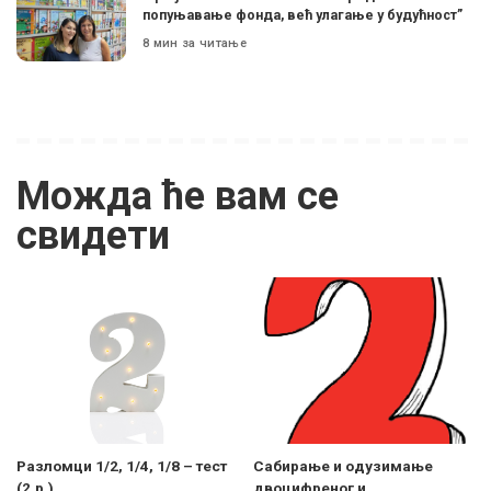
попуњавање фонда, већ улагање у будућност”
8 мин за читање
Можда ће вам се
свидети
Разломци 1/2, 1/4, 1/8 – тест
Сабирање и одузимање
(2.р.)
двоцифреног и