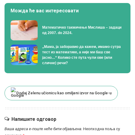
Можда ће вас интересовати
Математичко такмичење Мислиша – задаци
од 2007. do 2024.
„Мама, ја заборавио да кажем, имамо сутра
тест из математике, а није ми баш све
јасно…“ Колико сте пута чули ове (или
сличне) речи?
Dodaj Zelenu učionicu kao omiljeni izvor na Google-u
Напишите одговор
Ваша адреса е-поште неће бити објављена.
Неопходна поља су