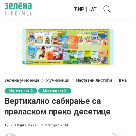
ЋИР
|
LAT
Зелена учионица
У учионици
Наставни листићи
II Разред
Математика 2
Математика II
Вертикално сабирање са
преласком преко десетице
Нада Шакић
8. фебруар 2014.
Аутор:
Posted
by