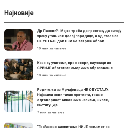
Најновије
Др Пановић: Мајке треба да престану да сипају
храну у тањире целој породици, а од стола се
НЕ УСТАЈЕ док СВИ не заврше оброк
10 мин за читање
Како су учитељи, професори, научници из
СРБИЈЕ обогатили америчко образовање
10 мин за читање
Родитељи из Мрчајеваца НЕ ОДУСТАЈУ:
Најавили нови талас протеста, траже
одговорност виновника насиља, школе,
институција
7 мин за читање
”Грађанско васпитање НИЈЕ предмет за