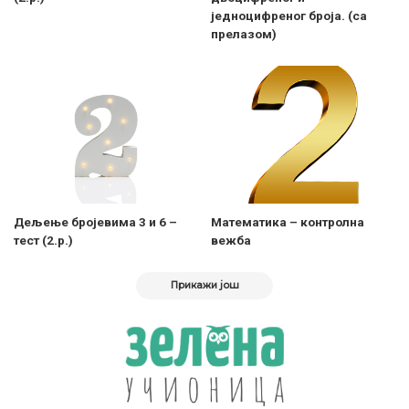
једноцифреног броја. (са
прелазом)
Дељење бројевима 3 и 6 –
Математика – контролна
тест (2.р.)
вежба
Прикажи још