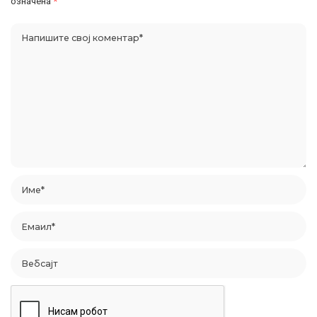
означена
*