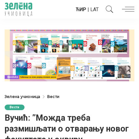
ЋИР
|
LAT
Зелена учионица
Вести
Вести
Вучић: ”Можда треба
размишљати о oтварању новог