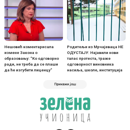
Нешовић коментарисала
Родитељи из Мрчајеваца НЕ
измене Закона о
ОДУСТАЈУ: Најавили нови
образовању: ”Ко одговорно
талас протеста, траже
ради, не треба да се плаши
одговорност виновника
да ће изгубити лиценцу”
насиља, школе, институција
Прикажи још