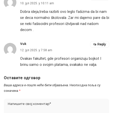
10. јул 2025. у 10:11 am
Dobra ideja,treba razbiti ovo leglo fašizma da bi nam
se deca normalno školovala .Zar mi dajemo pare da bi
se neki fašisoidni profesori iživljavali nad našom
decom .
Vuk
Reply
12. јул 2025. у 7:58 am
Ovakav fakultet, gde profesori organizuju bojkot I
brinu samo o svojim platama, svakako ne valja.
Оставите одговор
Ваша адреса е-поште неће бити објављена.
Неопходна поља су
означена
*