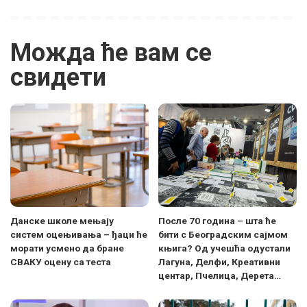
Можда ће вам се
свидети
Данске школе мењају
После 70 година – шта ће
систем оцењивања – ђаци ће
бити с Београдским сајмом
морати усмено да бране
књига? Од учешћа одустали
СВАКУ оцену са теста
Лагуна, Делфи, Креативни
центар, Пчелица, Дерета…