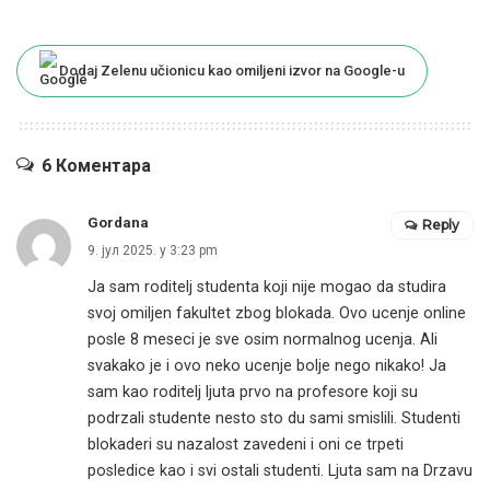
Dodaj Zelenu učionicu kao omiljeni izvor na Google-u
6 Коментара
Gordana
Reply
9. јул 2025. у 3:23 pm
Ja sam roditelj studenta koji nije mogao da studira
svoj omiljen fakultet zbog blokada. Ovo ucenje online
posle 8 meseci je sve osim normalnog ucenja. Ali
svakako je i ovo neko ucenje bolje nego nikako! Ja
sam kao roditelj ljuta prvo na profesore koji su
podrzali studente nesto sto du sami smislili. Studenti
blokaderi su nazalost zavedeni i oni ce trpeti
posledice kao i svi ostali studenti. Ljuta sam na Drzavu