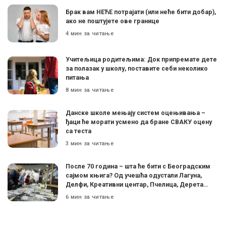
Брак вам НЕЋЕ потрајати (или неће бити добар),
ако не поштујете ове границе
4 мин за читање
Учитељица родитељима: Док припремате дете
за полазак у школу, поставите себи неколико
питања
8 мин за читање
Данске школе мењају систем оцењивања –
ђаци ће морати усмено да бране СВАКУ оцену
са теста
3 мин за читање
После 70 година – шта ће бити с Београдским
сајмом књига? Од учешћа одустали Лагуна,
Делфи, Креативни центар, Пчелица, Дерета…
6 мин за читање