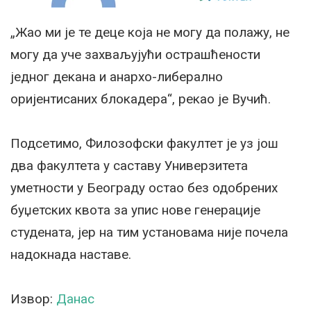
„Жао ми је те деце која не могу да полажу, не
могу да уче захваљујући острашћености
једног декана и анархо-либерално
оријентисаних блокадера“, рекао је Вучић.
Подсетимо, Филозофски факултет је уз још
два факултета у саставу Универзитета
уметности у Београду остао без одобрених
буџетских квота за упис нове генерације
студената, јер на тим установама није почела
надокнада наставе.
Извор:
Данас