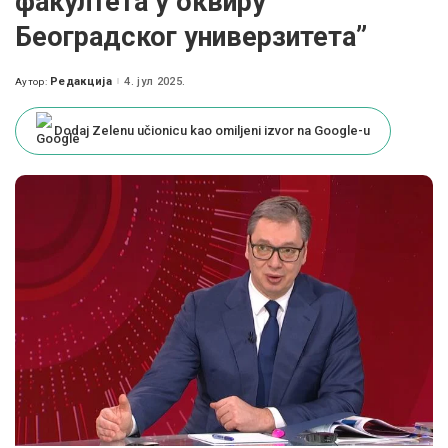
факултета у оквиру
Београдског универзитета”
Редакција
4. јул 2025.
Аутор:
Posted
by
Dodaj Zelenu učionicu kao omiljeni izvor na Google-u