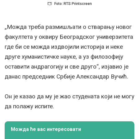
Foto: RTS Printscreen
„Можда треба размишљати о стварању новог
факултета у оквиру Београдског универзитета
где би се можда издвојили историја и неке
друге хуманистичке науке, а уз филозофију
оставити андрагогију и све друго“, изјавио је
данас председник Србије Александар Вучић.
Он је казао да му је жао студената који не могу
да полажу испите.
Можда ће вас интересовати