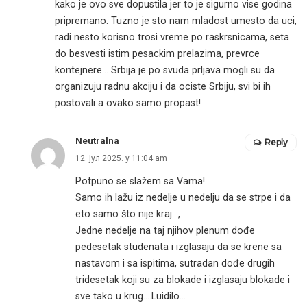
kako je ovo sve dopustila jer to je sigurno vise godina
pripremano. Tuzno je sto nam mladost umesto da uci,
radi nesto korisno trosi vreme po raskrsnicama, seta
do besvesti istim pesackim prelazima, prevrce
kontejnere… Srbija je po svuda prljava mogli su da
organizuju radnu akciju i da ociste Srbiju, svi bi ih
postovali a ovako samo propast!
Neutralna
Reply
12. јул 2025. у 11:04 am
Potpuno se slažem sa Vama!
Samo ih lažu iz nedelje u nedelju da se strpe i da
eto samo što nije kraj…,
Jedne nedelje na taj njihov plenum dođe
pedesetak studenata i izglasaju da se krene sa
nastavom i sa ispitima, sutradan dođe drugih
tridesetak koji su za blokade i izglasaju blokade i
sve tako u krug….Luidilo…