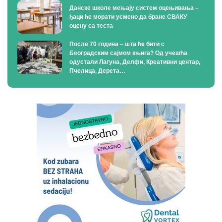
Данске школе мењају систем оцењивања –
ђаци ће морати усмено да бране СВАКУ
оцену са теста
После 70 година – шта ће бити с
Београдским сајмом књига? Од учешћа
одустали Лагуна, Делфи, Креативни центар,
Пчелица, Дерета…