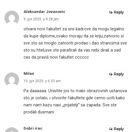
Aleksandar Jovanovic
Reply
9. јул 2025. у 9:28 pm
otvara novi fakultet za sns kadrove da mogu legalno
da kupe diplome,ovako moraju da se kriju,zatvorio si
sve sto se moglo zatvoriti prodao i dao strancima sve
sto su hteli,sve ste parafirali da vas nebi dirali a sad
ces da praviš novi fakultet cccccc
Milan
Reply
10. јул 2025. у 6:33 am
Pa daaaaaa. Unistite jos to malo obrazovnih ustanova
sto je ostalo, i otvorite fakultete gde cemo uciti kako
nam nam kazu nasi „prijatelji“ sa zapada. Sve ste
prodali dusmani
Dobri irac
Reply