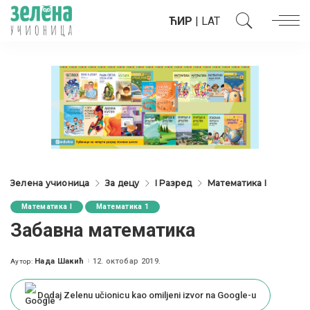
ЋИР
|
LAT
Зелена учионица
За децу
I Разред
Математика I
Математика I
Математика 1
Забавна математика
Нада Шакић
12. октобар 2019.
Аутор:
Posted
by
Dodaj Zelenu učionicu kao omiljeni izvor na Google-u