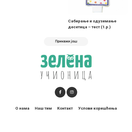
Сабирање и одузимање
десетица – тест (1.р.)
Прикажи још
О нама
Наш тим
Контакт
Услови коришћења