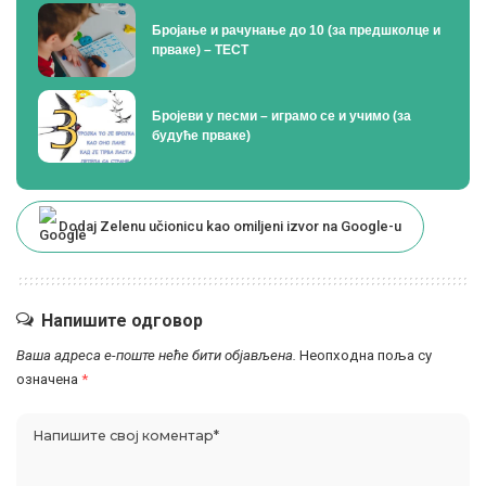
Бројање и рачунање до 10 (за предшколце и
прваке) – ТЕСТ
Бројеви у песми – играмо се и учимо (за
будуће прваке)
Dodaj Zelenu učionicu kao omiljeni izvor na Google-u
Напишите одговор
Ваша адреса е-поште неће бити објављена.
Неопходна поља су
означена
*