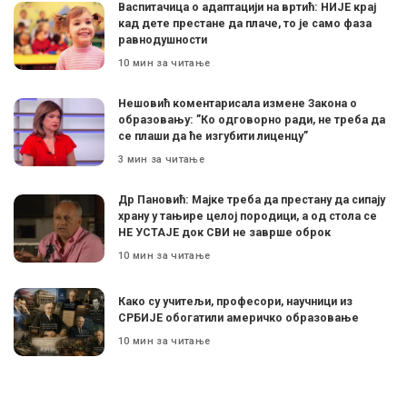
Васпитачица о адаптацији на вртић: НИЈЕ крај
кад дете престане да плаче, то је само фаза
равнодушности
10 мин за читање
Нешовић коментарисала измене Закона о
образовању: ”Ко одговорно ради, не треба да
се плаши да ће изгубити лиценцу”
3 мин за читање
Др Пановић: Мајке треба да престану да сипају
храну у тањире целој породици, а од стола се
НЕ УСТАЈЕ док СВИ не заврше оброк
10 мин за читање
Како су учитељи, професори, научници из
СРБИЈЕ обогатили америчко образовање
10 мин за читање