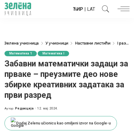
ЋИР
|
LAT
Зелена учионица
У учионици
Наставни листићи
I разред
Математика 1
Математика I
Забавни математички задаци за
прваке – преузмите део нове
збирке креативних задатака за
први разред
Редакција
12. мај 2024.
Аутор:
Posted
by
Dodaj Zelenu učionicu kao omiljeni izvor na Google-u