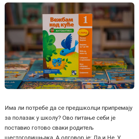
Има ли потребе да се предшколци припремају
за полазак у школу? Ово питање себи је
поставио готово сваки родитељ
шестогодишњака. А одговор је: Да и Не. У