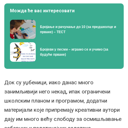
Можда ће вас интересовати
Бројање и рачунање до 10 (за предшколце и
прваке) – ТЕСТ
Бројеви у песми – играмо се и учимо (за
будуће прваке)
Док су уџбеници, иако данас много
занимљивији него некад, ипак ограничени
школским планом и програмом, додатни
материјали које припремају креативни аутори
дају им много већу слободу за осмишљавање