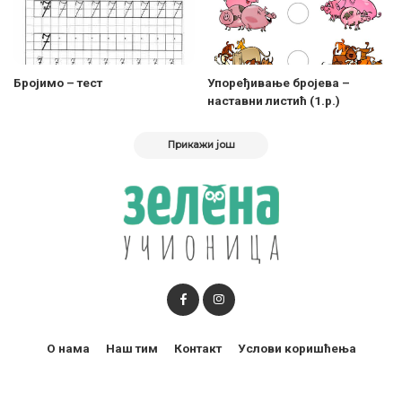
Бројимо – тест
Упоређивање бројева –
наставни листић (1.р.)
Прикажи још
О нама
Наш тим
Контакт
Услови коришћења