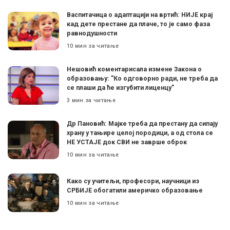
Васпитачица о адаптацији на вртић: НИЈЕ крај
кад дете престане да плаче, то је само фаза
равнодушности
10 мин за читање
Нешовић коментарисала измене Закона о
образовању: ”Ко одговорно ради, не треба да
се плаши да ће изгубити лиценцу”
3 мин за читање
Др Пановић: Мајке треба да престану да сипају
храну у тањире целој породици, а од стола се
НЕ УСТАЈЕ док СВИ не заврше оброк
10 мин за читање
Како су учитељи, професори, научници из
СРБИЈЕ обогатили америчко образовање
10 мин за читање