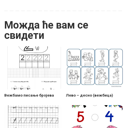
Можда ће вам се
свидети
Вежбамо писање бројева
Лево – десно (вежбица)