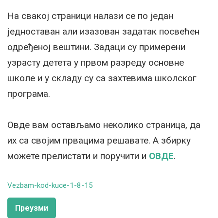
На свакој страници налази се по један
једноставан али изазован задатак посвећен
одређеној вештини. Задаци су примерени
узрасту детета у првом разреду основне
школе и у складу су са захтевима школског
програма.
Овде вам остављамо неколико страница, да
их са својим првацима решавате. А збирку
можете прелистати и поручити и
ОВДЕ
.
Vezbam-kod-kuce-1-8-15
Преузми