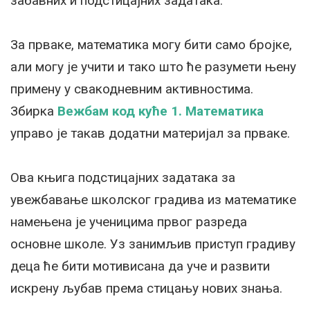
забавних и подстицајних задатака.
За прваке, математика могу бити само бројке,
али могу је учити и тако што ће разумети њену
примену у свакодневним активностима.
Збирка
Вежбам код куће 1. Математика
управо је такав додатни материјал за прваке.
Ова књига подстицајних задатака за
увежбавање школског градива из математике
намењена је ученицима првог разреда
основне школе. Уз занимљив приступ градиву
деца ће бити мотивисана да уче и развити
искрену љубав према стицању нових знања.