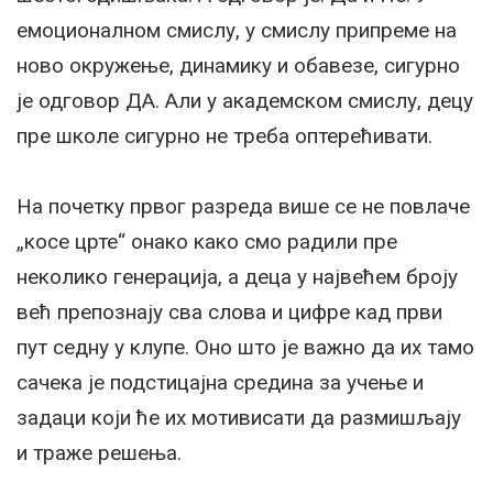
емоционалном смислу, у смислу припреме на
ново окружење, динамику и обавезе, сигурно
је одговор ДА. Али у академском смислу, децу
пре школе сигурно не треба оптерећивати.
На почетку првог разреда више се не повлаче
„косе црте“ онако како смо радили пре
неколико генерација, а деца у највећем броју
већ препознају сва слова и цифре кад први
пут седну у клупе. Оно што је важно да их тамо
сачека је подстицајна средина за учење и
задаци који ће их мотивисати да размишљају
и траже решења.