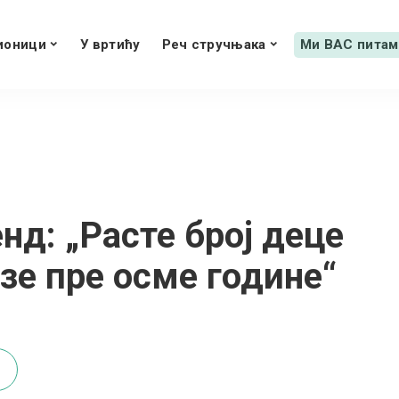
ионици
У вртићу
Реч стручњака
Ми ВАС питам
нд: „Расте број деце
азе пре осме године“