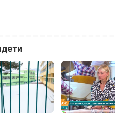
идети