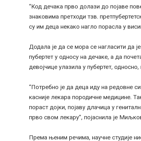
“Код дечака прво долази до појаве по
знаковима претходи тзв. претпубертетс
су им деца некако нагло порасла у виси
Додала је да се мора се нагласити да ј
пубертет у односу на дечаке, а да почет
девојчице улазила у пубертет, односно, 
“Потребно је да деца иду на редовне си
касније лекара породичне медицине. Та
пораст дојки, појаву длачица у гениталн
прво свом лекару”, појаснила је Миљко
Према њеним речима, научне студије ни