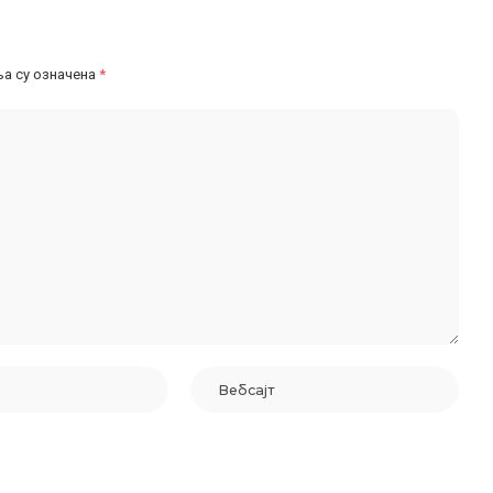
а су означена
*