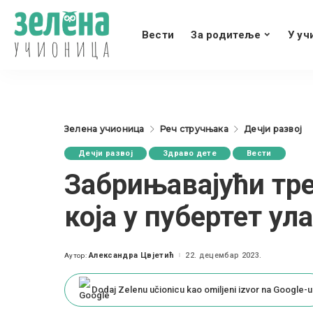
Вести
За родитеље
У уч
Зелена учионица
Реч стручњака
Дечји развој
Дечји развој
Здраво дете
Вести
Забрињавајући тре
која у пубертет ул
Александра Цвјетић
22. децембар 2023.
Аутор:
Posted
by
Dodaj Zelenu učionicu kao omiljeni izvor na Google-u