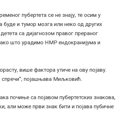
ременог пубертета се не знају, те осим у
а буде и тумор мозга или неко од других
детета са дијагнозом правог прераног
тако што урадимо НМР ендокранијума и
порасту, више фактора утиче на ову појаву.
о спречи”, појашњава Миљковић.
чака почиње са појавом пубертетских знакова,
ки, али може први знак бити и појава пубичне