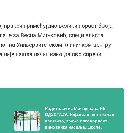
ј пракси примећујемо велики пораст броја
ла је за Весна Миљковић, специјалиста
лог на Универзитетском клиничком центру
 није нашла начин како да ово спречи.
Родитељи из Мрчајеваца НЕ
е
ОДУСТАЈУ: Најавили нови талас
протеста, траже одговорност
виновника насиља, школе,