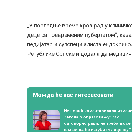
„У последње време кроз рад у клиничко
деце са превременим пубертетом“, каза
педијатар и супспецијалиста ендокрино
Републике Српске и додала да медицина
Можда ће вас интересовати
Нешовић коментарисала измен
Закона о образовању: ”Ко
одговорно ради, не треба да се
плаши да ће изгубити лиценцу”