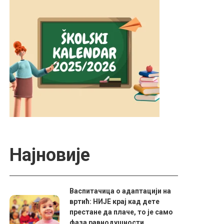
Најновије
Васпитачица о адаптацији на
вртић: НИЈЕ крај кад дете
престане да плаче, то је само
фаза равнодушности