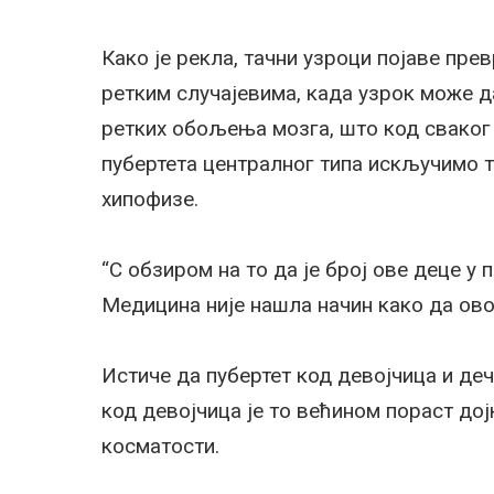
Како је рекла, тачни узроци појаве прев
ретким случајевима, када узрок може д
ретких обољења мозга, што код сваког 
пубертета централног типа искључимо 
хипофизе.
“С обзиром на то да је број ове деце у 
Медицина није нашла начин како да ов
Истиче да пубертет код девојчица и де
код девојчица је то већином пораст дој
косматости.