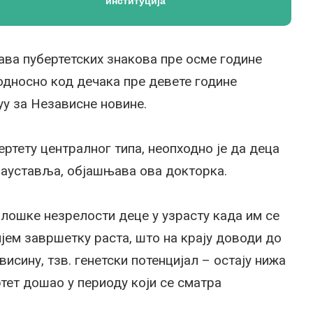
институција
ава пубертетских знакова пре осме године
односно код дечака пре девете године
уу за Независне новине.
ртету централног типа, неопходно је да деца
т зауставља, објашњава ова докторка.
олошке незрелости деце у узрасту када им се
јем завршетку раста, што на крају доводи до
исину, тзв. генетски потенцијал – остају нижа
ртет дошао у периоду који се сматра