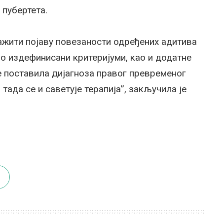
 пубертета.
ажити појаву повезаности одређених адитива
но издефинисани критеријуми, као и додатне
се поставила дијагноза правог превременог
 тада се и саветује терапија”, закључила је