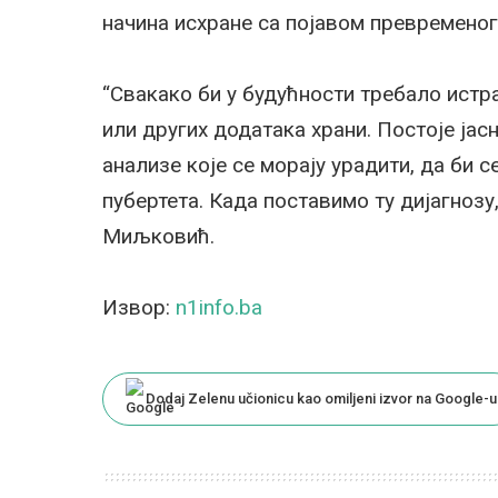
начина исхране са појавом превременог
“Свакако би у будућности требало истр
или других додатака храни. Постоје јас
анализе које се морају урадити, да би 
пубертета. Када поставимо ту дијагнозу,
Миљковић.
Извор:
n1info.ba
Dodaj Zelenu učionicu kao omiljeni izvor na Google-u