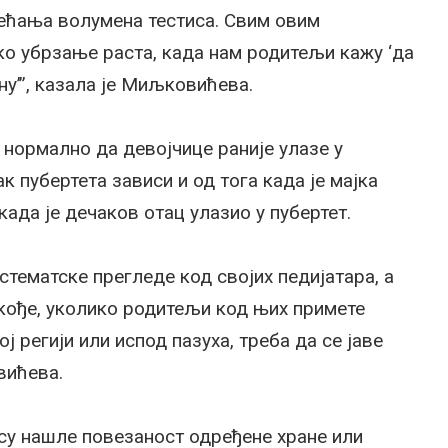
већања волумена тестиса. Свим овим
ко убрзање раста, када нам родитељи кажу ‘да
ну’”, казала је Миљковићева.
е нормално да девојчице раније улазе у
ак пубертета зависи и од тога када је мајка
када је дечаков отац улазио у пубертет.
стематске прегледе код својих педијатара, а
кође, уколико родитељи код њих примете
ој регији или испод пазуха, треба да се јаве
вићева.
су нашле повезаност одређене хране или