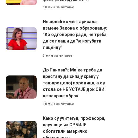
10 мин за читање
Нешовић коментарисала
измене Закона о образовању:
”Ко одговорно ради, не треба
да се плаши да ће изгубити
лиценцу”
3 мин за читање
Др Пановић: Мајке треба да
престану да сипају храну у
тањире целој породици, а од
стола се НЕ УСТАЈЕ док СВИ
не заврше оброк
10 мин за читање
Како су учитељи, професори,
научници из СРБИЈЕ
обогатили америчко
образовање