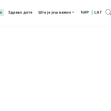
о
Здраво дете
Шта је још важно