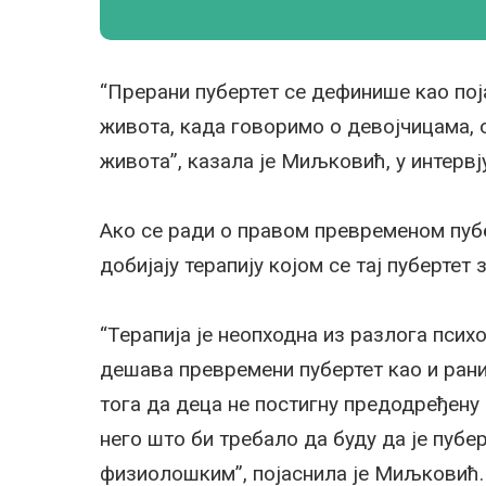
“Прерани пубертет се дефинише као пој
живота, када говоримо о девојчицама, 
живота”, казала је Миљковић, у интервј
Ако се ради о правом превременом пубе
добијају терапију којом се тај пуберте
“Терапија је неопходна из разлога псих
дешава превремени пубертет као и рани
тога да деца не постигну предодређену в
него што би требало да буду да је пубе
физиолошким”, појаснила је Миљковић.