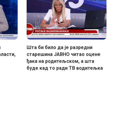
и
Шта би било да је разредни
власти,
старешина ЈАВНО читао оцене
ђака на родитељском, а шта
буде кад то ради ТВ водитељка