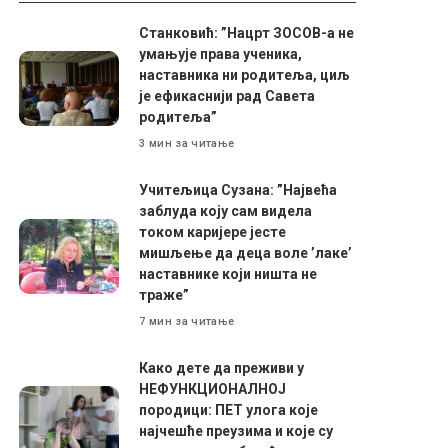
Станковић: ”Нацрт ЗОСОВ-а не
умањује права ученика,
наставника ни родитеља, циљ
је ефикаснији рад Савета
родитеља”
3 мин за читање
Учитељица Сузана: ”Највећа
заблуда коју сам видела
током каријере јесте
мишљење да деца воле ’лаке’
наставнике који ништа не
траже”
7 мин за читање
Како дете да преживи у
НЕФУНКЦИОНАЛНОЈ
породици: ПЕТ улога које
најчешће преузима и које су