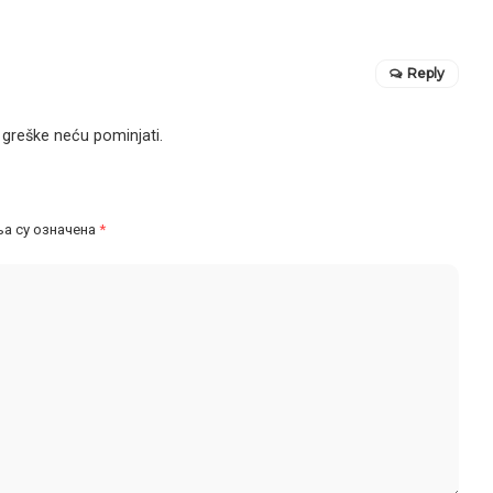
Reply
 greške neću pominjati.
а су означена
*