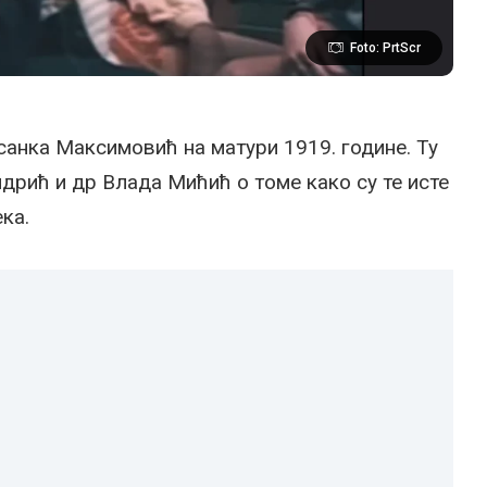
Foto: PrtScr
санка Максимовић на матури 1919. године. Ту
Андрић и др Влада Мићић o томе како су те исте
ка.