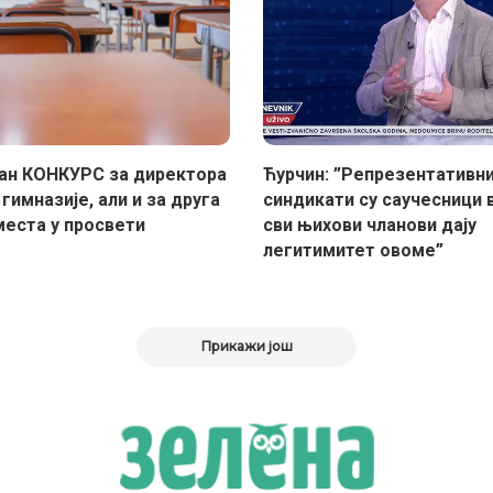
ан КОНКУРС за директора
Ћурчин: ”Репрезентативн
гимназије, али и за друга
синдикати су саучесници 
места у просвети
сви њихови чланови дају
легитимитет овоме”
Прикажи још