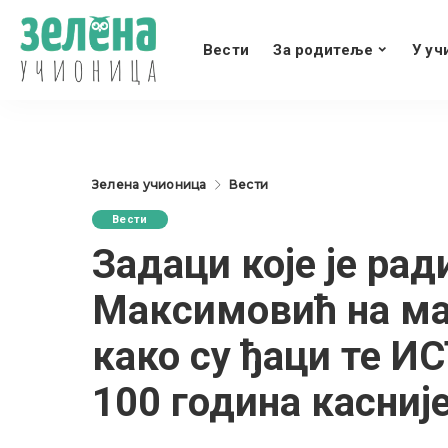
Вести
За родитеље
У уч
Зелена учионица
Вести
Вести
Задаци које је ра
Максимовић на мат
како су ђаци те И
100 година касниј