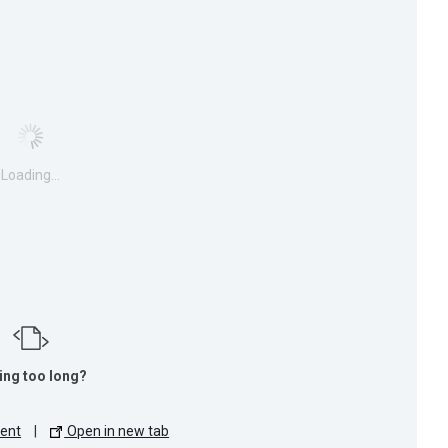
Loading...
ing too long?
ent
|
Open in new tab