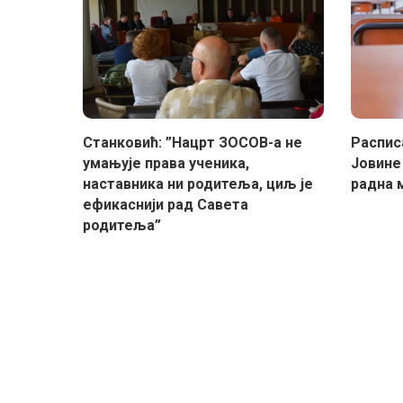
Станковић: ”Нацрт ЗОСОВ-а не
Распис
умањује права ученика,
Јовине 
наставника ни родитеља, циљ је
радна 
ефикаснији рад Савета
родитеља”