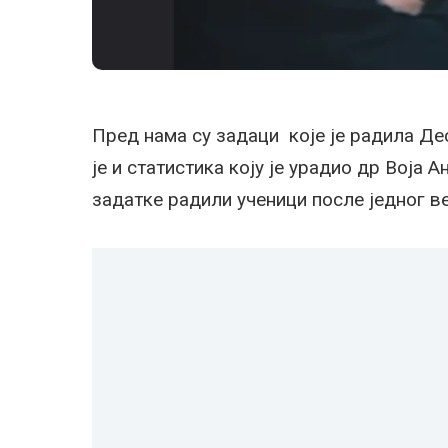
Пред нама су задаци које је радила Де
је и статистика коју је урадио др Воја 
задатке радили ученици после једног ве