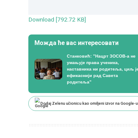
Download [792.72 KB]
Можда ће вас интересовати
Станковић: ”Нацрт ЗОСОВ-а не
умањује права ученика,
наставника ни родитеља, циљ ј
ефикаснији рад Савета
родитеља”
Dodaj Zelenu učionicu kao omiljeni izvor na Google-u