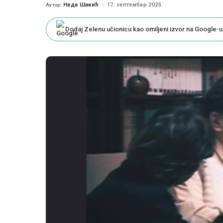
Нада Шакић
17. септембар 2025.
Аутор:
Posted
by
Dodaj Zelenu učionicu kao omiljeni izvor na Google-u