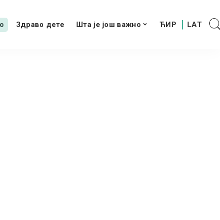
о
Здраво дете
Шта је још важно