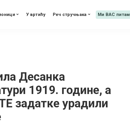
ионици
У вртићу
Реч стручњака
Ми ВАС питам
дила Десанка
ури 1919. године, а
СТЕ задатке урадили
е