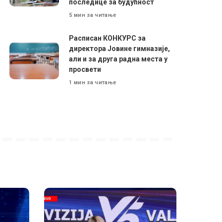
последице за будућност
5 мин за читање
Расписан КОНКУРС за
директора Јовине гимназије,
али и за друга радна места у
просвети
1 мин за читање