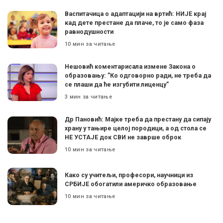
Васпитачица о адаптацији на вртић: НИЈЕ крај
кад дете престане да плаче, то је само фаза
равнодушности
10 мин за читање
Нешовић коментарисала измене Закона о
образовању: ”Ко одговорно ради, не треба да
се плаши да ће изгубити лиценцу”
3 мин за читање
Др Пановић: Мајке треба да престану да сипају
храну у тањире целој породици, а од стола се
НЕ УСТАЈЕ док СВИ не заврше оброк
10 мин за читање
Како су учитељи, професори, научници из
СРБИЈЕ обогатили америчко образовање
10 мин за читање