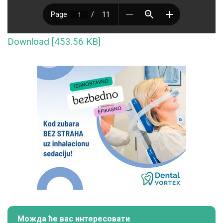
Download [453.56 KB]
Можда ће вас интересовати