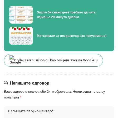
Зашто би свако дете требало да чита
најмање 20 минута дневно
Материјали за предшколце (за преузимање)
Dodaj Zelenu učionicu kao omiljeni izvor na Google-u
Напишите одговор
Ваша адреса е-поште неће бити објављена.
Неопходна поља су
означена
*