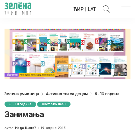
ЋИР
|
LAT
Зелена учионица
Активности са децом
6 - 10 година
6 - 10 година
Свет око нас I
Занимања
Нада Шакић
19. април 2015.
Аутор:
Posted
by