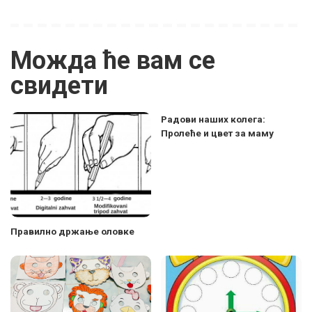
Можда ће вам се
свидети
Радови наших колега:
Пролеће и цвет за маму
Правилно држање оловке