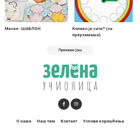
Maске -ШАБЛОН
Колико је сати? (за
преузимање)
Прикажи још
О нама
Наш тим
Контакт
Услови коришћења