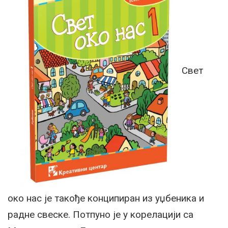
Свет
око нас је такође конципиран из уџбеника и
радне свеске. Потпуно је у корелацији са