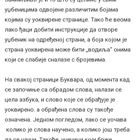
уџбеницима одвојене различитим бојама
којима су уоквирене странице. Тако ће веома
лако ђаци добити инструкције да отворе
уџбеник на одређеној страни, а боја којом је
страна уоквирена може бити „водиља“ онима
који се слабије сналазе с бројевима.
На свакој страници Буквара, од момента кад
се започиње са обрадом слова, налази се
цела азбука, и слово које се обрађује је
уоквирено. а обрађена слова су такође
означена. Једном погледом, лако се уочава
колико је слова научено, а колико још треба
да се научи. Такође, ученици који брже