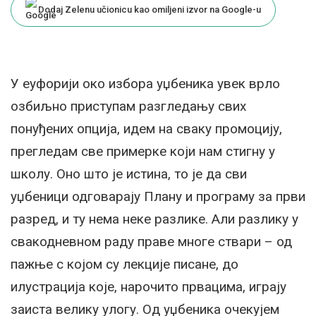
Dodaj Zelenu učionicu kao omiljeni izvor na Google-u
У еуфорији око избора уџбеника увек врло
озбиљно приступам разгледању свих
понуђених опција, идем на сваку промоцију,
прегледам све примерке који нам стигну у
школу. Оно што је истина, то је да сви
уџбеници одговарају Плану и програму за први
разред, и ту нема неке разлике. Али разлику у
свакодневном раду праве многе ствари – од
пажње с којом су лекције писане, до
илустрација које, нарочито првацима, играју
заиста велику улогу. Од уџбеника очекујем