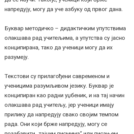
напредују, могу да уче азбуку од првог дана.
Буквар методичко – дидактичким упутствима
олакшава рад учитељима, а упутства су јасно
конципирана, тако да ученици могу да их
разумеју.
Текстови су прилагођени савременом и
ученицима разумљивом језику. Буквар је
конципиран као радни уџбеник, и на тај начин
олакшава рад учитељу, јер ученици имају
прилику да напредују свако својим темпом
рада. Они који брже напредују, могу се
позабавити „тајним писмима“ или писањем