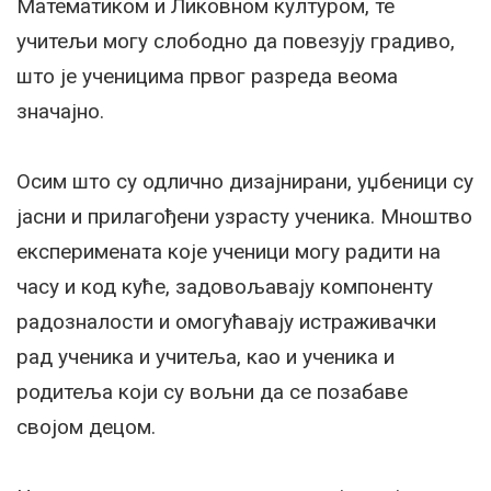
Математиком и Ликовном културом, те
учитељи могу слободно да повезују градиво,
што је ученицима првог разреда веома
значајно.
Осим што су одлично дизајнирани, уџбеници су
јасни и прилагођени узрасту ученика. Мноштво
експеримената које ученици могу радити на
часу и код куће, задовољавају компоненту
радозналости и омогућавају истраживачки
рад ученика и учитеља, као и ученика и
родитеља који су вољни да се позабаве
својом децом.