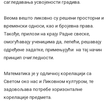
сагледавања усвојености градива.
Веома вешто ликовно су решени просторни и
временски односи, као и бројевна права.
Такође, прилози на крају Радне свеске,
омогућавају ученицима да, лепећи, решавају
одређене задатке, примењујући на тај начин
принцип очигледности.
Математика је у одличној корелацији са
Светом око нас и Ликовном културом, те
задовољава потребе хоризонталне
корелације предмета.