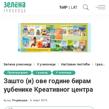
ЋИР
|
LAT
Зелена учионица
У учионици
Наставни листићи
I разред
Препоручујемо
I разред
У учионици
Зашто (и) ове године бирам
уџбенике Креативног центра
Редакција
6. март 2019.
Аутор:
Posted
by