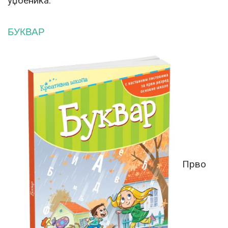
уџбеника.
БУКВАР
Прво