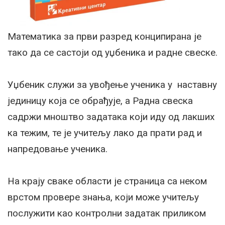
Математика за први разред конципирана је
тако да се састоји од уџбеника и радне свеске.
Уџбеник служи за увођење ученика у наставну
јединицу која се обрађује, а Радна свеска
садржи мноштво задатака који иду од лакших
ка тежим, те је учитељу лако да прати рад и
напредовање ученика.
На крају сваке области је страница са неком
врстом провере знања, који може учитељу
послужити као контролни задатак приликом