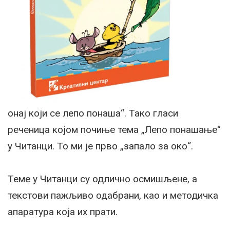
онај који се лепо понаша“. Тако гласи
реченица којом почиње тема „Лепо понашање“
у Читанци. То ми је прво „запал
о за око“.
Теме у Читанци су одлично осмишљене, а
текстови пажљиво одабрани, као и методичка
апаратура која их прати.