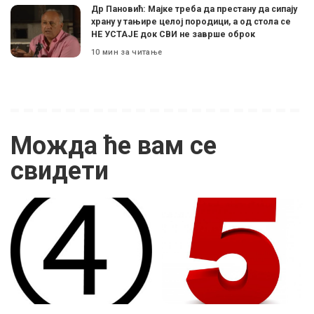
Др Пановић: Мајке треба да престану да сипају
храну у тањире целој породици, а од стола се
НЕ УСТАЈЕ док СВИ не заврше оброк
10 мин за читање
Можда ће вам се
свидети