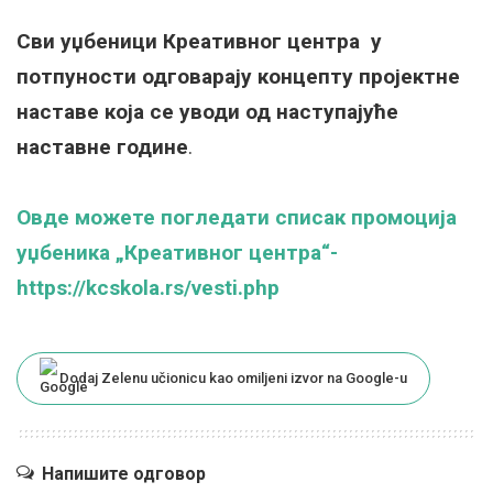
Сви уџбеници Креативног центра у
потпуности одговарају концепту пројектне
наставе која се уводи од наступајуће
наставне године
.
Овде можете погледати списак промоција
уџбеника „Креативног центра“-
https://kcskola.rs/vesti.php
Dodaj Zelenu učionicu kao omiljeni izvor na Google-u
Напишите одговор