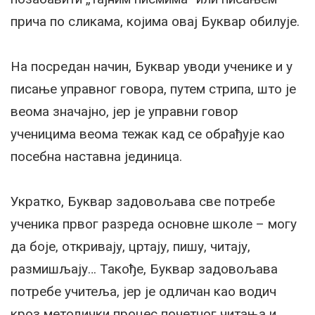
прича по сликама, којима овај Буквар обилује.
На посредан начин, Буквар уводи ученике и у
писање управног говора, путем стрипа, што је
веома значајно, јер је управни говор
ученицима веома тежак кад се обрађује као
посебна наставна јединица.
Укратко, Буквар задовољава све потребе
ученика првог разреда основне школе – могу
да боје, откривају, цртају, пишу, читају,
размишљају… Такође, Буквар задовољава
потребе учитеља, јер је одличан као водич
кроз методички процес почетног читања и