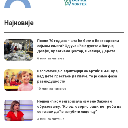
Најновије
После 70 година – шта ће бити с Београдским
сајмом књига? Од учешћа одустали Лагуна,
Делфи, Креативни центар, Пчелица, Дерета…
6 мин за читање
Васпитачица о адаптацији на вртић: НИЈЕ крај
кад дете престане да плаче, то је само фаза
равнодушности
10 мин за читање
Нешовић коментарисала измене Закона о
образовању: ”Ко одговорно ради, не треба да
се плаши да ће изгубити лиценцу”
3 мин за читање