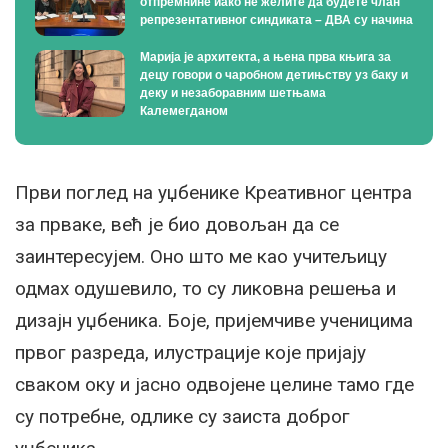
отпремнине иако не желите да будете члан
репрезентативног синдиката – ДВА су начина
Марија је архитекта, а њена прва књига за
децу говори о чаробном детињству уз баку и
деку и незаборавним шетњама
Калемегданом
Први поглед на уџбенике Креативног центра
за прваке, већ је био довољан да се
заинтересујем. Оно што ме као учитељицу
одмах одушевило, то су ликовна решења и
дизајн уџбеника. Боје, пријемчиве ученицима
првог разреда, илустрације које пријају
сваком оку и јасно одвојене целине тамо где
су потребне, одлике су заиста доброг