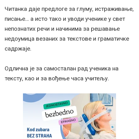
Читанка даје предлоге за глуму, истраживање,
писање… а исто тако и уводи ученике у свет
непознатих речи и начинима за решавање
недоумица везаних за текстове и граматичке
садржаје.
Одлична је за самосталан рад ученика на
тексту, као и за вођење часа учитељу.