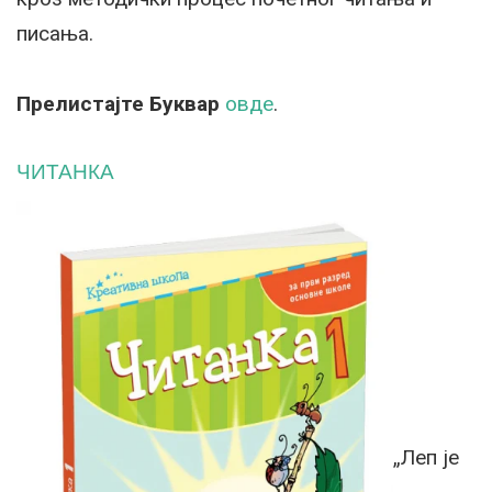
писања.
Прелистајте Буквар
овде
.
ЧИТАНКА
„Леп је