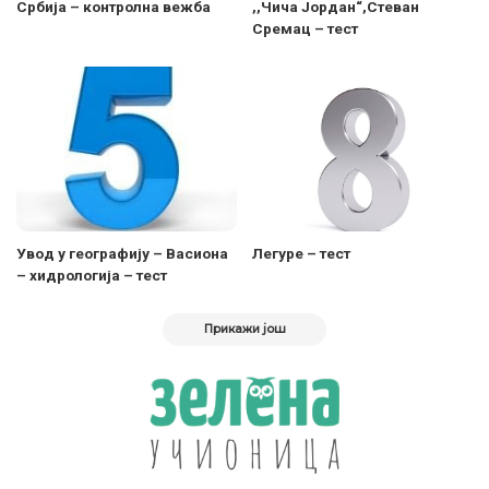
Србија – контролна вежба
,,Чича Јордан“,Стеван
Сремац – тест
Увод у географију – Васиона
Легуре – тест
– хидрологија – тест
Прикажи још