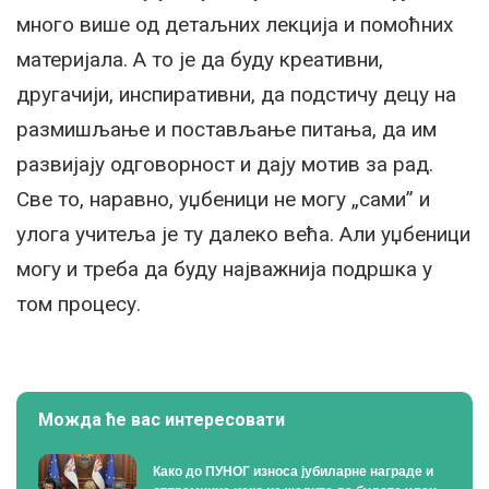
много више од детаљних лекција и помоћних
материјала. А то је да буду креативни,
другачији, инспиративни, да подстичу децу на
размишљање и постављање питања, да им
развијају одговорност и дају мотив за рад.
Све то, наравно, уџбеници не могу „сами” и
улога учитеља је ту далеко већа. Али уџбеници
могу и треба да буду најважнија подршка у
том процесу.
Можда ће вас интересовати
Како до ПУНОГ износа јубиларне награде и