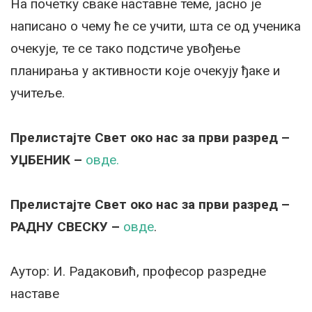
На почетку сваке наставне теме, јасно је
написано о чему ће се учити, шта се од ученика
очекује, те се тако подстиче увођење
планирања у активности које очекују ђаке и
учитеље.
Прелистајте Свет око нас за први разред
–
УЏБЕНИК
–
овде.
Прелистајте Свет око нас за први разред
–
РАДНУ СВЕСКУ –
овде
.
Аутор: И. Радаковић, професор разредне
наставе