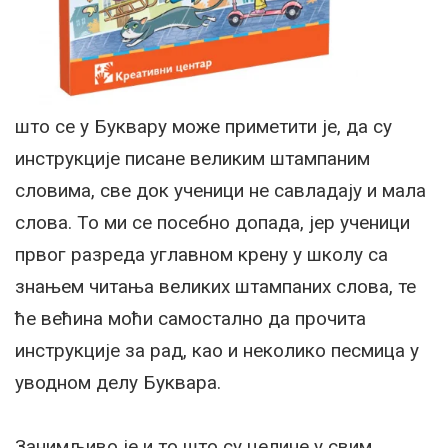
што се у Буквару може приметити је, да су
инструкције писане великим штампаним
словима, све док ученици не савладају и мала
слова. То ми се посебно допада, јер ученици
првог разреда углавном крену у школу са
знањем читања великих штампаних слова, те
ће већина моћи самостално да прочита
инструкције за рад, као и неколико песмица у
уводном делу Буквара.
Занимљиво је и то што су целине у свим