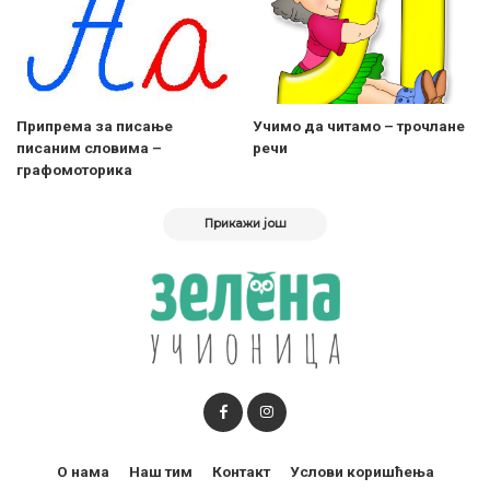
Припрема за писање
Учимо да читамо – трочлане
писаним словима –
речи
графомоторика
Прикажи још
О нама
Наш тим
Контакт
Услови коришћења