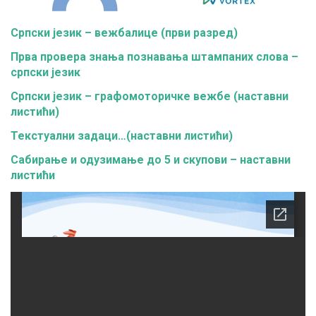
Српски језик – вежбалице (први разред)
Прва провера знања познавања штампаних слова –
српски језик
Српски језик – графомоторичке вежбе (наставни
листићи)
Текстуални задаци…(наставни листићи)
Сабирање и одузимање до 5 и скупови – наставни
листићи