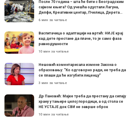
После 70 година – шта ће бити с Београдским
сајмом књига? Од учешћа одустали Лагуна,
Делфи, Креативни центар, Пчелица, Дерета…
6 мин за читање
Васпитачица о адаптацији на вртић: НИЈЕ крај
кад дете престане да плаче, то је само фаза
равнодушности
10 мин за читање
Нешовић коментарисала измене Закона о
образовању: ”Ко одговорно ради, не треба да
се плаши да ће изгубити лиценцу”
3 мин за читање
Др Пановић: Мајке треба да престану да сипају
храну у тањире целој породици, а од стола се
НЕ УСТАЈЕ док СВИ не заврше оброк
10 мин за читање