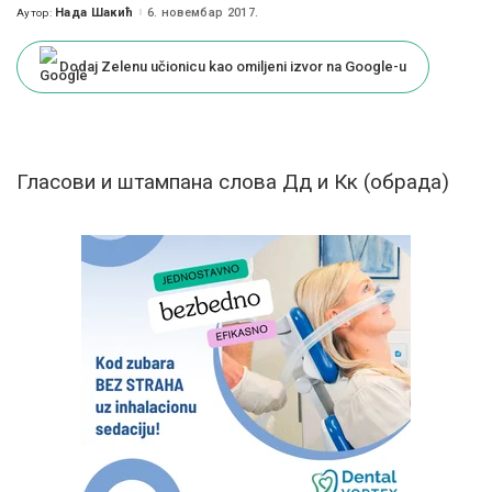
Нада Шакић
6. новембар 2017.
Аутор:
Posted
by
Dodaj Zelenu učionicu kao omiljeni izvor na Google-u
Гласови и штампана слова Дд и Кк (обрада)