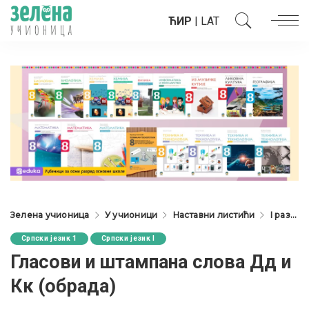
ЋИР
|
LAT
Зелена учионица
У учионици
Наставни листићи
I разред
Српски језик 1
Српски језик I
Гласови и штампана слова Дд и
Кк (обрада)