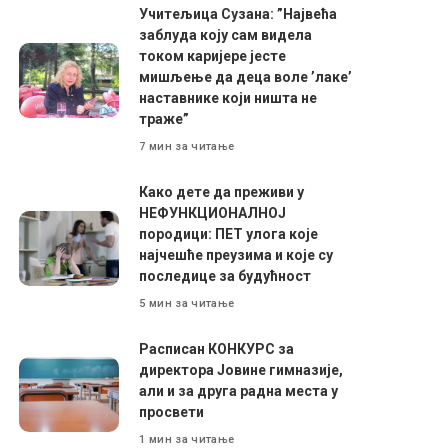
Учитељица Сузана: ”Највећа
заблуда коју сам видела
током каријере јесте
мишљење да деца воле ’лаке’
наставнике који ништа не
траже”
7 мин за читање
Како дете да преживи у
НЕФУНКЦИОНАЛНОЈ
породици: ПЕТ улога које
најчешће преузима и које су
последице за будућност
5 мин за читање
Расписан КОНКУРС за
директора Јовине гимназије,
али и за друга радна места у
просвети
1 мин за читање