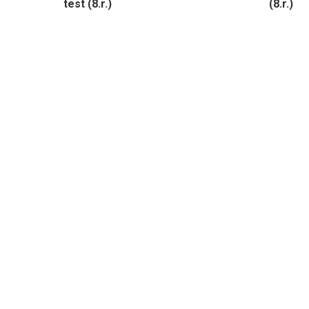
test (8.r.)
(8.r.)