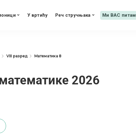
ионици
У вртићу
Реч стручњака
Ми ВАС питам
VIII разред
Математика 8
 математике 2026