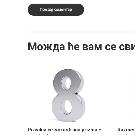
Можда ће вам се св
Pravilna četvorostrana prizma –
Razmera