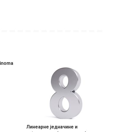
binoma
Линеарне једначине и