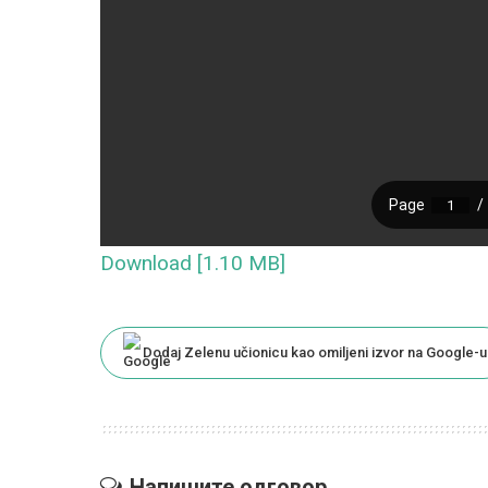
Download [1.10 MB]
Dodaj Zelenu učionicu kao omiljeni izvor na Google-u
Напишите одговор