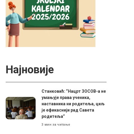
Најновије
Станковић: ”Нацрт ЗОСОВ-а не
умањује права ученика,
наставника ни родитеља, циљ
је ефикаснији рад Савета
родитеља”
3 мин за читање