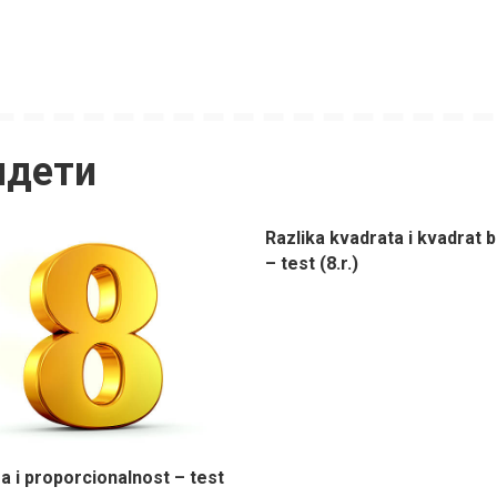
идети
Razlika kvadrata i kvadrat 
– test (8.r.)
 i proporcionalnost – test