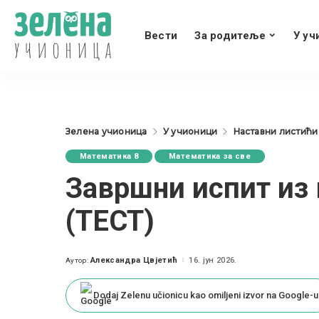
Вести
За родитеље
У уч
Зелена учионица
У учионици
Наставни листићи
Математика 8
Математика за све
Завршни испит из
(ТЕСТ)
Александра Цвјетић
16. јун 2026.
Аутор:
Posted
by
Dodaj Zelenu učionicu kao omiljeni izvor na Google-u