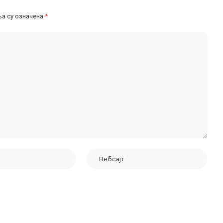
а су означена
*