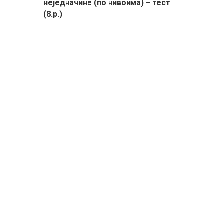
неједначине (по нивоима) – тест
(8.р.)