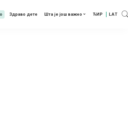
о
Здраво дете
Шта је још важно