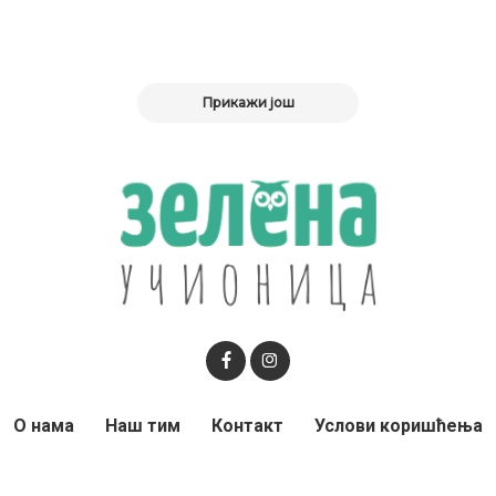
Прикажи још
О нама
Наш тим
Контакт
Услови коришћења