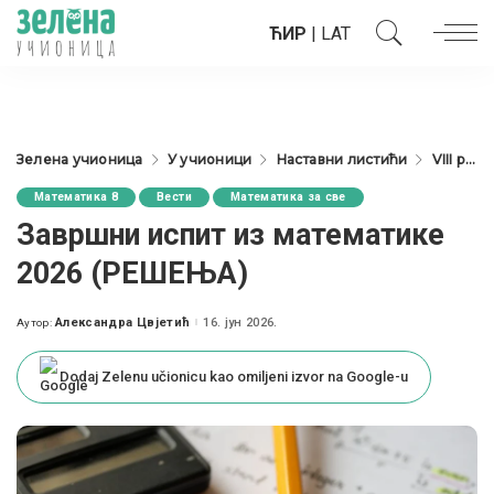
ЋИР
|
LAT
Зелена учионица
У учионици
Наставни листићи
VIII разред
Математика 8
Вести
Математика за све
Завршни испит из математике
2026 (РЕШЕЊА)
Александра Цвјетић
16. јун 2026.
Аутор:
Posted
by
Dodaj Zelenu učionicu kao omiljeni izvor na Google-u