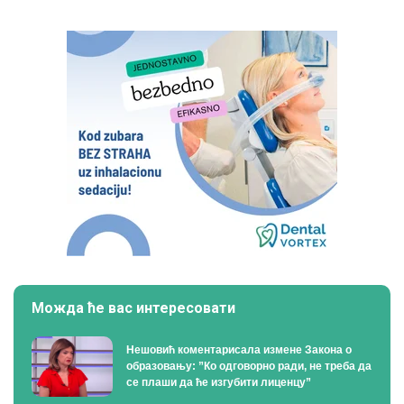
Можда ће вас интересовати
Нешовић коментарисала измене Закона о
образовању: ”Ко одговорно ради, не треба да
се плаши да ће изгубити лиценцу”