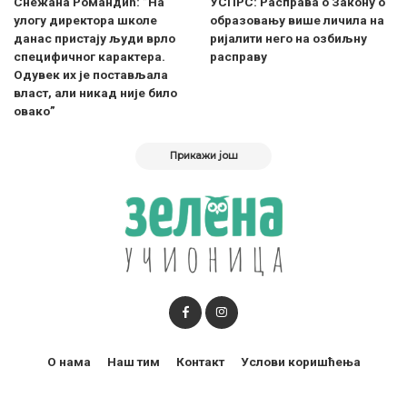
Снежана Романдић: ”На
УСПРС: Расправа о Закону о
улогу директора школе
образовању више личила на
данас пристају људи врло
ријалити него на озбиљну
специфичног карактера.
расправу
Одувек их је постављала
власт, али никад није било
овако”
Прикажи још
О нама
Наш тим
Контакт
Услови коришћења