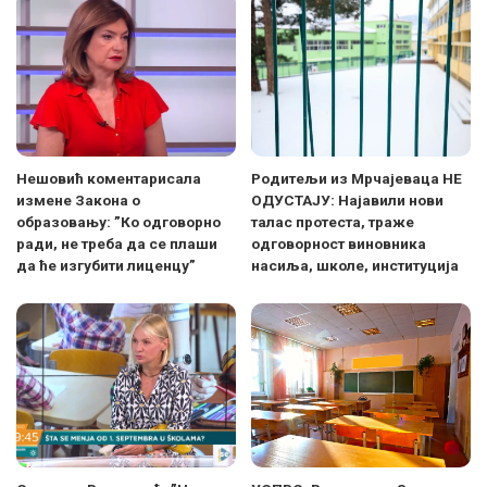
Нешовић коментарисала
Родитељи из Мрчајеваца НЕ
измене Закона о
ОДУСТАЈУ: Најавили нови
образовању: ”Ко одговорно
талас протеста, траже
ради, не треба да се плаши
одговорност виновника
да ће изгубити лиценцу”
насиља, школе, институција