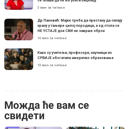
се плаши да ће изгубити лиценцу”
3 мин за читање
Др Пановић: Мајке треба да престану да сипају
храну у тањире целој породици, а од стола се
НЕ УСТАЈЕ док СВИ не заврше оброк
10 мин за читање
Како су учитељи, професори, научници из
СРБИЈЕ обогатили америчко образовање
10 мин за читање
Можда ће вам се
свидети