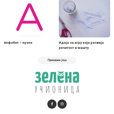
Алфабет – пузле
Идеја за игру која развија
речитост и машту
Прикажи још