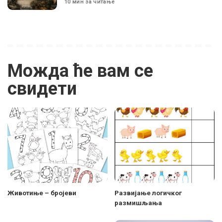
10 мин за читање
Можда ће вам се
свидети
Животиње – бројеви
Развијање логичког
размишљања