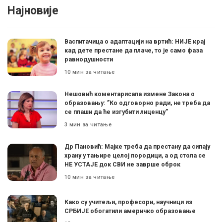
Најновије
Васпитачица о адаптацији на вртић: НИЈЕ крај
кад дете престане да плаче, то је само фаза
равнодушности
10 мин за читање
Нешовић коментарисала измене Закона о
образовању: ”Ко одговорно ради, не треба да
се плаши да ће изгубити лиценцу”
3 мин за читање
Др Пановић: Мајке треба да престану да сипају
храну у тањире целој породици, а од стола се
НЕ УСТАЈЕ док СВИ не заврше оброк
10 мин за читање
Како су учитељи, професори, научници из
СРБИЈЕ обогатили америчко образовање