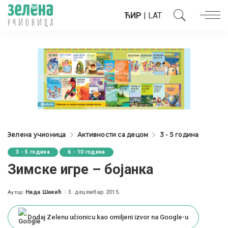
ЋИР
|
LAT
Зелена учионица
Активности са децом
3 - 5 година
3 - 5 година
6 - 10 година
Зимске игре – бојанка
Нада Шакић
3. децембар 2015.
Аутор:
Posted
by
Dodaj Zelenu učionicu kao omiljeni izvor na Google-u