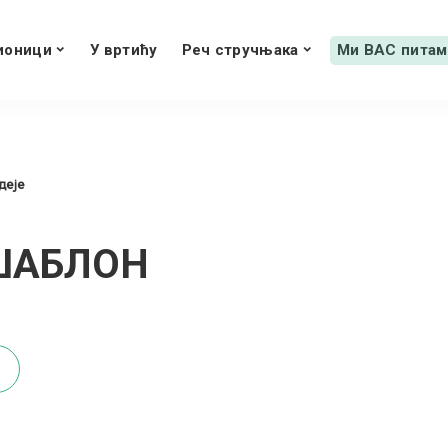
ионици
У вртићу
Реч стручњака
Ми ВАС питам
деје
 ШАБЛОН