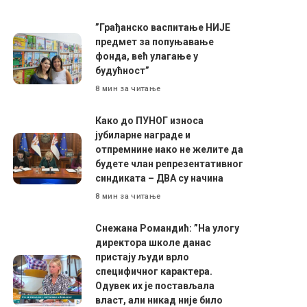
”Грађанско васпитање НИЈЕ
предмет за попуњавање
фонда, већ улагање у
будућност”
8 мин за читање
Како до ПУНОГ износа
јубиларне награде и
отпремнине иако не желите да
будете члан репрезентативног
синдиката – ДВА су начина
8 мин за читање
Снежана Романдић: ”На улогу
директора школе данас
пристају људи врло
специфичног карактера.
Одувек их је постављала
власт, али никад није било