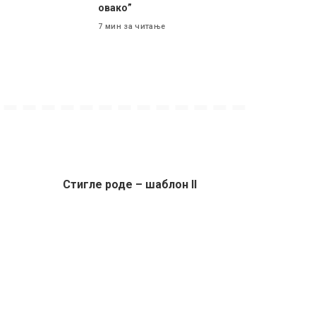
овако”
7 мин за читање
Стигле роде – шаблон II