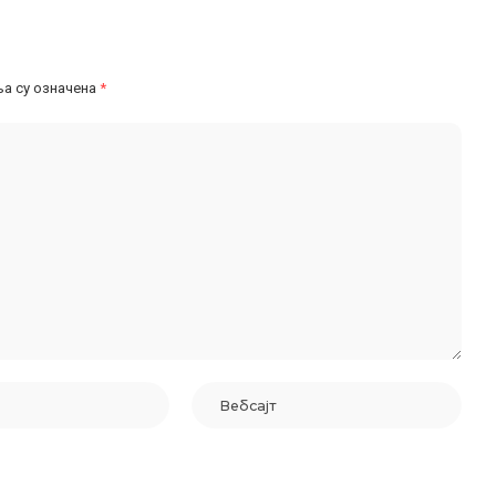
а су означена
*