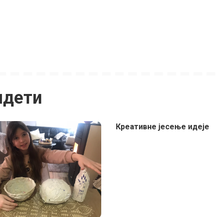
идети
Креативне јесење идеје