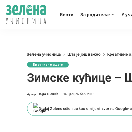
Вести
За родитеље
У уч
Зелена учионица
Шта је још важно
Креативне и
Креативне идеје
Зимске кућице –
Нада Шакић
16. децембар 2016.
Аутор:
Posted
by
Dodaj Zelenu učionicu kao omiljeni izvor na Google-u