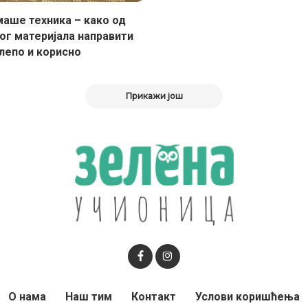
маше техника – како од
ог материјала направити
лепо и корисно
Прикажи још
О нама
Наш тим
Контакт
Услови коришћења