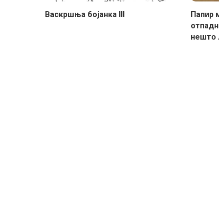
Васкршња бојанка III
Папир 
отпадн
нешто 