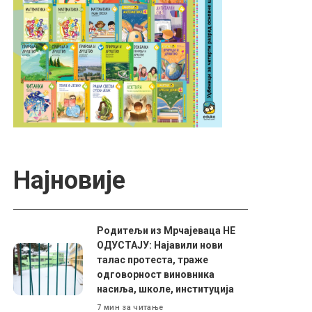
Најновије
Родитељи из Мрчајеваца НЕ
ОДУСТАЈУ: Најавили нови
талас протеста, траже
одговорност виновника
насиља, школе, институција
7 мин за читање