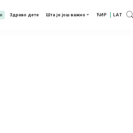
о
Здраво дете
Шта је још важно