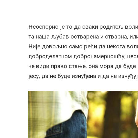
Неоспорно је то да сваки родитељ воли 
та наша љубав остварена и стварна, или
Није довољно само рећи да некога воли
доброделатном добронамерношћу, несе
не види право стање, она мора да буде
јесу, да не буде изнуђена и да не изнуђу