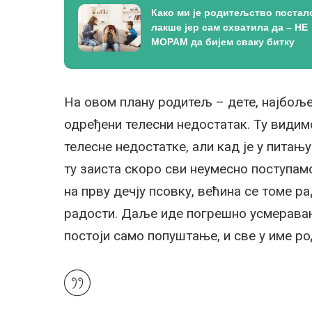
Како ми је родитељство постал
лакше јер сам схватила да – НЕ
МОРАМ да бијем сваку битку
На овом плану родитељ – дете, најбоље
одређени телесни недостатак. Ту видим
телесне недостатке, али кад је у питањ
ту заиста скоро сви неумесно поступамо
на прву дечју псовку, већина се томе ра
радости. Даље иде погрешно усмерава
постоји само попуштање, и све у име р