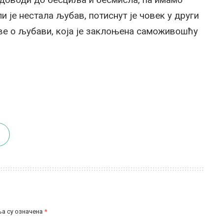
и је нестала љубав, потиснут је човек у други
ве о љубави, која је заклоњена саможивошћу
а су означена
*