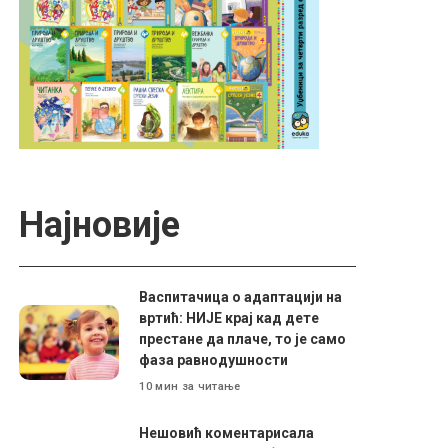
Најновије
Васпитачица о адаптацији на
вртић: НИЈЕ крај кад дете
престане да плаче, то је само
фаза равнодушности
10 мин за читање
Нешовић коментарисала