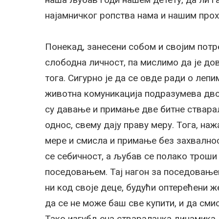
најамничког ропства нама и нашим прох
Понекад, занесени собом и својим потр
слободна личност, па мислимо да је до
тога. Сигурно је да се овде ради о леп
животна комуникација подразумева дв
су давање и примање две битне ствара
однос, свему дају праву меру. Тога, на
мере и смисла и примање без захвалнос
се себичност, а љубав се полако троши
поседовањем. Тај нагон за поседовањем
ни код своје деце, будући оптерећени 
да се не може баш све купити, и да сми
Тако изгубљена стваралачка динамика 