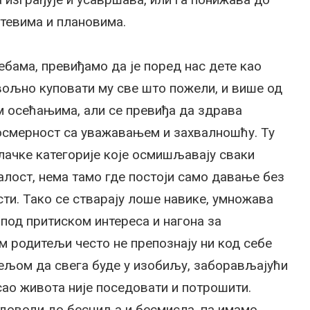
тевима и плановима.
ебама, превиђамо да је поред нас дете као
вољно куповати му све што пожели, и више од
им осећањима, али се превиђа да здрава
осмерност са уважавањем и захвалношћу. Ту
лачке категорије које осмишљавају сваки
жалост, нема тамо где постоји само давање без
ти. Тако се стварају лоше навике, умножава
 под притиском интереса и нагона за
 родитељи често не препознају ни код себе
жељом да свега буде у изобиљу, заборављајући
сао живота није поседовати и потрошити.
доводи до бесциља и бесмисла, па имамо