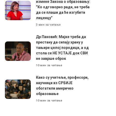
измене Закона о образовању:
”Ко одговорно ради, не треба
да се плаши да ће изгубити
лиценцу”
3 мин за читање
Др Пановић: Мајке треба да
престану да сипају храну у
тањире целој породици, а од
стола се НЕ УСТАЈЕ док СВИ
не заврше оброк
10 мин за читање
Како су учитељи, професори,
научници из СРБИЈЕ
обогатили америчко
образовање
10 мин за читање