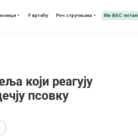
ионици
У вртићу
Реч стручњака
Ми ВАС питам
еља који реагују
дечју псовку