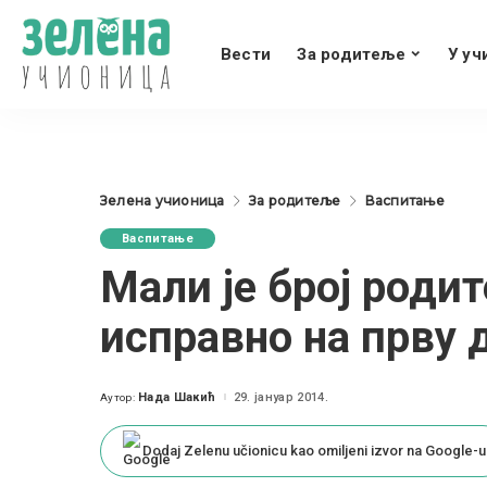
Вести
За родитеље
У уч
Зелена учионица
За родитеље
Васпитање
Васпитање
Мали је број родит
исправно на прву 
Нада Шакић
29. јануар 2014.
Аутор:
Posted
by
Dodaj Zelenu učionicu kao omiljeni izvor na Google-u