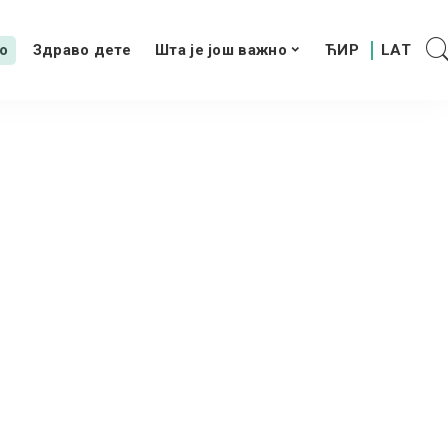
о
Здраво дете
Шта је још важно