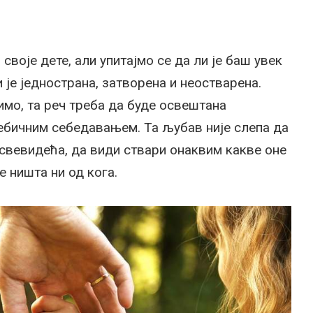
своје дете, али упитајмо се да ли је баш увек
 је једнострана, затворена и неостварена.
мо, та реч треба да буде освештана
бичним себедавањем. Та љубав није слепа да
 свевидећа, да види ствари онаквим какве оне
је ништа ни од кога.