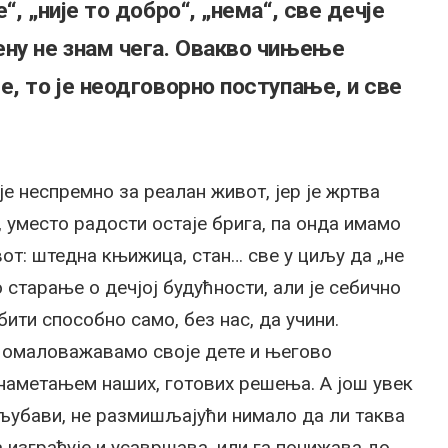
, „није то добро“, „нема“, све дечје
ну не знам чега. Овакво чињење
е, то је неодговорно поступање, и све
је неспремно за реалан живот, јер је жртва
 уместо радости остаје брига, па онда имамо
т: штедна књижица, стан… све у циљу да „не
 старање о дечјој будућности, али је себично
бити способно само, без нас, да учини.
 омаловажавамо своје дете и његово
наметањем наших, готових решења. А још увек
 љубави, не размишљајући нимало да ли таква
 изграђује и усавршава, или га понижава до