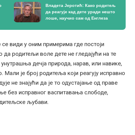
о
Владета Јеротић: Како родитељ
да реагује кад дете уради нешто
лоше, научио сам од Енглеза
 се види у оним примерима где постоји
о да родитељи воле дете не гледајући на те
у унутрашња дечја природа, нарав, или навике,
. Мали је број родитеља који реагују исправно
дује не знајући да је то одустајање од праве
ње без исправног васпитавања слободе,
одитељске љубави.