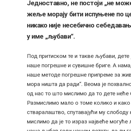
Једноставно, не постоји „не може“
жеље морају бити испуњене по це
никако није несебично себедавањ
у име „љубави“.
Под притиском те и такве љубави, дете 
наше погрешне и сувишне бриге. А нама,
наше методе погрешне припреме за живо
мора ништа да ради“. Веома је похвално
од нас то што мислимо да то дете неће 
Размислимо мало о томе колико и како
стваралаштво, спутавајући му слободу 
мислимо да је то израз највеће могуће
наша љубав годи нашем детету, да ли га