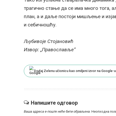
трагично стање да се има много тога, ал
план, а и даље постоји мишљење и изја
и себичношћу.
Љубивоје Стојановић
Извор: „Православље“
Dodaj Zelenu učionicu kao omiljeni izvor na Google-u
Напишите одговор
Ваша адреса е-поште неће бити објављена.
Неопходна пољ