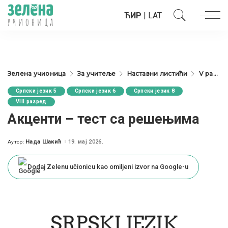
ЋИР
|
LAT
Зелена учионица
За учитеље
Наставни листићи
V разред
Српски језик 5
Српски језик 6
Српски језик 8
VIII разред
Акценти – тест са решењима
Нада Шакић
19. мај 2026.
Аутор:
Posted
by
Dodaj Zelenu učionicu kao omiljeni izvor na Google-u