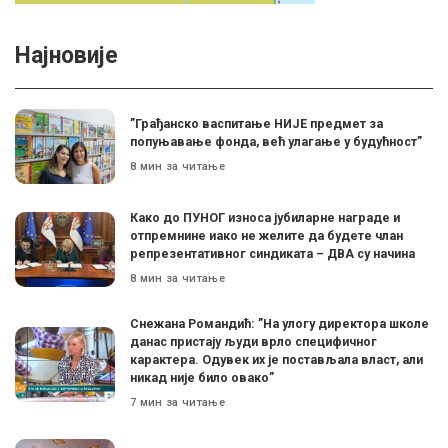
Најновије
”Грађанско васпитање НИЈЕ предмет за
попуњавање фонда, већ улагање у будућност”
8 мин за читање
Како до ПУНОГ износа јубиларне награде и
отпремнине иако не желите да будете члан
репрезентативног синдиката – ДВА су начина
8 мин за читање
Снежана Романдић: ”На улогу директора школе
данас пристају људи врло специфичног
карактера. Одувек их је постављала власт, али
никад није било овако”
7 мин за читање