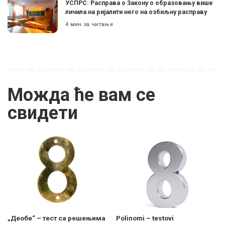
УСПРС: Расправа о Закону о образовању више
личила на ријалити него на озбиљну расправу
4 мин за читање
Можда ће вам се
свидети
„Деобе“ – тест са решењима
Polinomi – testovi