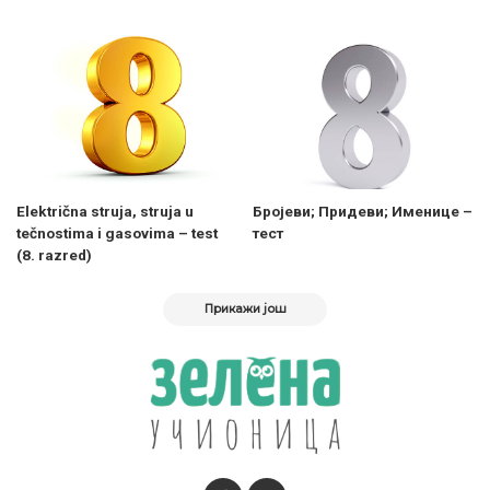
Električna struja, struja u
Бројеви; Придеви; Именице –
tečnostima i gasovima – test
тест
(8. razred)
Прикажи још