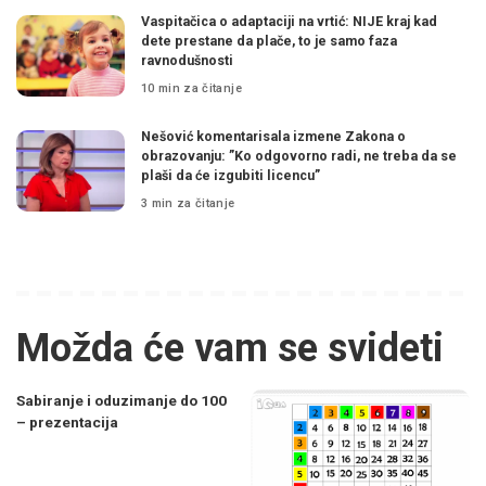
Vaspitačica o adaptaciji na vrtić: NIJE kraj kad
dete prestane da plače, to je samo faza
ravnodušnosti
10 min za čitanje
Nešović komentarisala izmene Zakona o
obrazovanju: ”Ko odgovorno radi, ne treba da se
plaši da će izgubiti licencu”
3 min za čitanje
Možda će vam se svideti
Sabiranje i oduzimanje do 100
– prezentacija