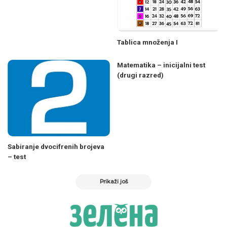
Tablica množenja I
Matematika – inicijalni test
(drugi razred)
Sabiranje dvocifrenih brojeva
– test
Prikaži još