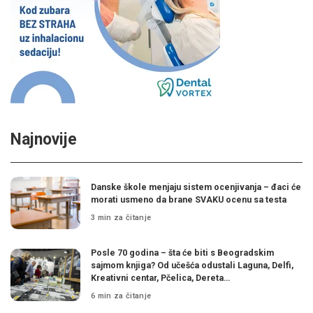
Najnovije
Danske škole menjaju sistem ocenjivanja – đaci će
morati usmeno da brane SVAKU ocenu sa testa
3 min za čitanje
Posle 70 godina – šta će biti s Beogradskim
sajmom knjiga? Od učešća odustali Laguna, Delfi,
Kreativni centar, Pčelica, Dereta…
6 min za čitanje