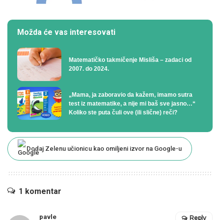
Možda će vas interesovati
Matematičko takmičenje Misliša – zadaci od
2007. do 2024.
„Mama, ja zaboravio da kažem, imamo sutra
test iz matematike, a nije mi baš sve jasno…“
Koliko ste puta čuli ove (ili slične) reči?
Dodaj Zelenu učionicu kao omiljeni izvor na Google-u
1 komentar
pavle
Reply