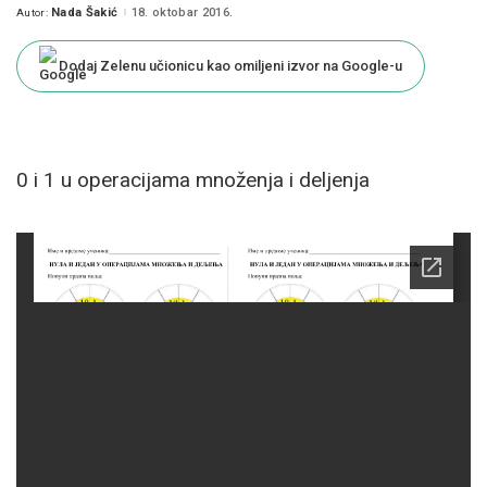
Nada Šakić
18. oktobar 2016.
Autor:
Posted
by
Dodaj Zelenu učionicu kao omiljeni izvor na Google-u
0 i 1 u operacijama množenja i deljenja