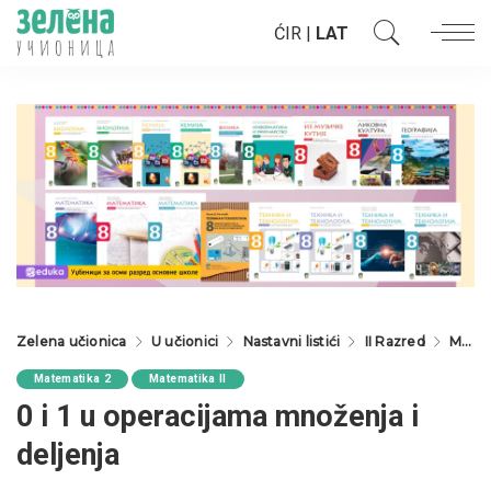
ĆIR
|
LAT
Zelena učionica
U učionici
Nastavni listići
II Razred
Matematika 2
Matematika 2
Matematika II
0 i 1 u operacijama množenja i
deljenja