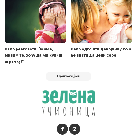
Како реаговати: "Мама,
Kако одгојити девојчицу која
мрзим те, хоћу да ми купиш
ће знати да цени себе
играчку!"
Прикажи још