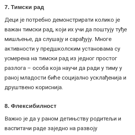
7. Тимски рад
Деци је потребно демонстрирати колико је
важан тимски рад, који их учи да поштују туђе
мишљење, да слушају и сарађују. Многе
активности у предшколским установама су
усмерена на тимски рад из једног простог
разлога – особа која научи да ради у тиму у
раној младости биће социјално усклађенија и
друштвено кориснија.
8. Флексибилност
Важно је да у раном детињству родитељи и
васпитачи раде заједно на развоју