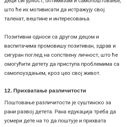
деци сигурност, оптимизам и самопоштовање,
што ће их мотивисати да истражују свој
таленат, вештине и интересовања.
Позитивни односи са другом децом и
васпитачима промовишу позитиван, здрав и
сигуран поглед на сопствену личност, што ће
омогућити детету да приступа проблемима са
самопоуздањем, кроз цео свој живот.
12. Прихватање различитости
Поштовање различитости је суштинско за
рани развој детета. Рана едукација треба да
усмери дете на то да поштује и прихвата