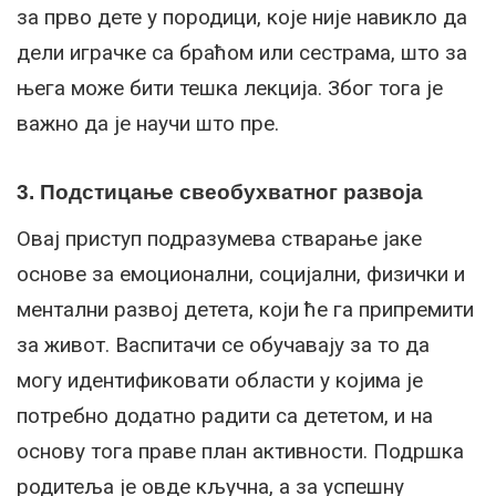
за прво дете у породици, које није навикло да
дели играчке са браћом или сестрама, што за
њега може бити тешка лекција. Због тога је
важно да је научи што пре.
3. Подстицање свеобухватног развоја
Овај приступ подразумева стварање јаке
основе за емоционални, социјални, физички и
ментални развој детета, који ће га припремити
за живот. Васпитачи се обучавају за то да
могу идентификовати области у којима је
потребно додатно радити са дететом, и на
основу тога праве план активности. Подршка
родитеља је овде кључна, а за успешну