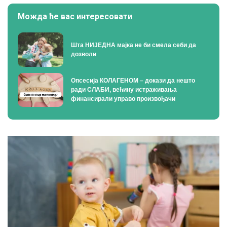
Можда ће вас интересовати
Шта НИЈЕДНА мајка не би смела себи да
дозволи
Опсесија КОЛАГЕНОМ – докази да нешто
ради СЛАБИ, већину истраживања
финансирали управо произвођачи