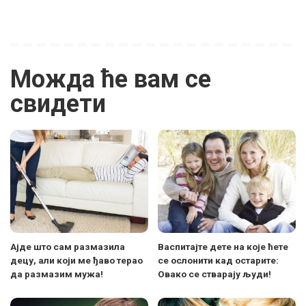
Можда ће вам се
свидети
Ајде што сам размазила
Васпитајте дете на које ћете
децу, али који ме ђаво терао
се ослонити кад остарите:
да размазим мужа!
Овако се стварају људи!