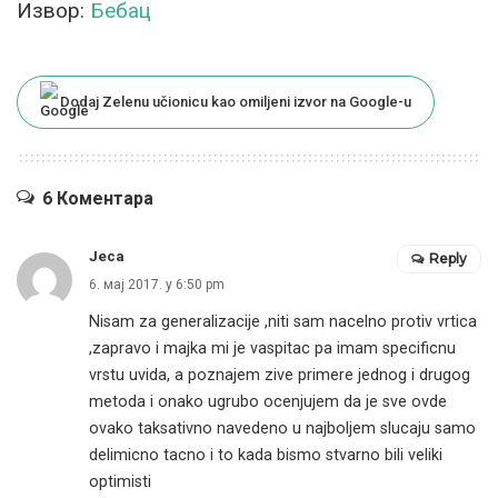
Извор:
Бебац
Dodaj Zelenu učionicu kao omiljeni izvor na Google-u
6 Коментара
Jeca
Reply
6. мај 2017. у 6:50 pm
Nisam za generalizacije ,niti sam nacelno protiv vrtica
,zapravo i majka mi je vaspitac pa imam specificnu
vrstu uvida, a poznajem zive primere jednog i drugog
metoda i onako ugrubo ocenjujem da je sve ovde
ovako taksativno navedeno u najboljem slucaju samo
delimicno tacno i to kada bismo stvarno bili veliki
optimisti