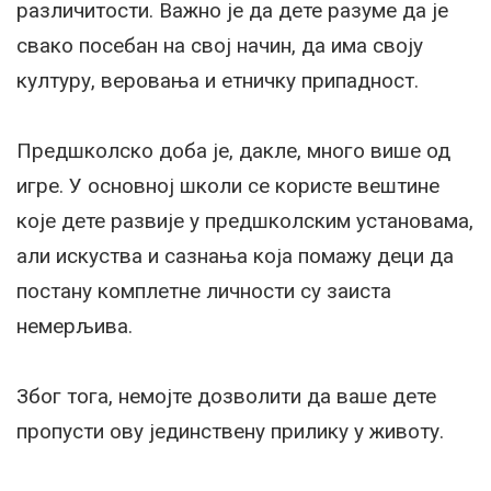
различитости. Важно је да дете разуме да је
свако посебан на свој начин, да има своју
културу, веровања и етничку припадност.
Предшколско доба је, дакле, много више од
игре. У основној школи се користе вештине
које дете развије у предшколским установама,
али искуства и сазнања која помажу деци да
постану комплетне личности су заиста
немерљива.
Због тога, немојте дозволити да ваше дете
пропусти ову јединствену прилику у животу.