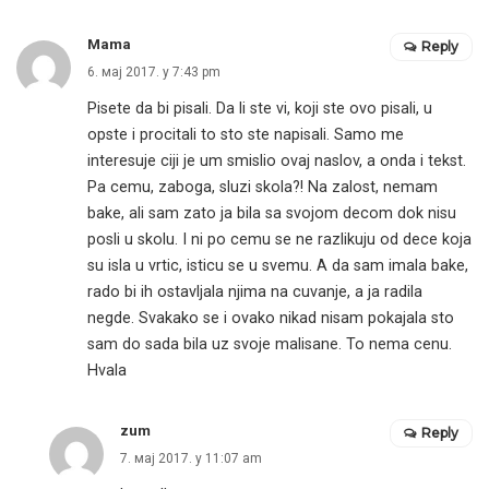
Mama
Reply
6. мај 2017. у 7:43 pm
Pisete da bi pisali. Da li ste vi, koji ste ovo pisali, u
opste i procitali to sto ste napisali. Samo me
interesuje ciji je um smislio ovaj naslov, a onda i tekst.
Pa cemu, zaboga, sluzi skola?! Na zalost, nemam
bake, ali sam zato ja bila sa svojom decom dok nisu
posli u skolu. I ni po cemu se ne razlikuju od dece koja
su isla u vrtic, isticu se u svemu. A da sam imala bake,
rado bi ih ostavljala njima na cuvanje, a ja radila
negde. Svakako se i ovako nikad nisam pokajala sto
sam do sada bila uz svoje malisane. To nema cenu.
Hvala
zum
Reply
7. мај 2017. у 11:07 am