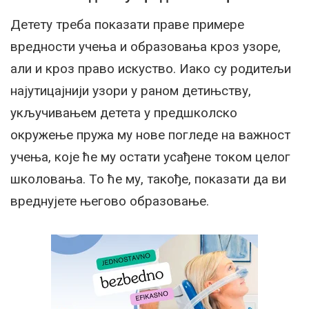
Детету треба показати праве примере
вредности учења и образовања кроз узоре,
али и кроз право искуство. Иако су родитељи
најутицајнији узори у раном детињству,
укључивањем детета у предшколско
окружење пружа му нове погледе на важност
учења, које ће му остати усађене током целог
школовања. То ће му, такође, показати да ви
вреднујете његово образовање.