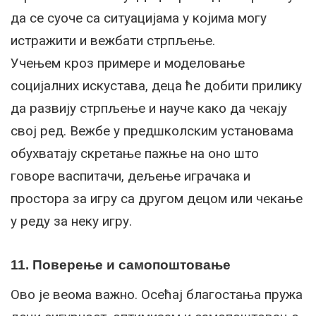
да се суоче са ситуацијама у којима могу
истражити и вежбати стрпљење.
Учењем кроз примере и моделовање
социјалних искустава, деца ће добити прилику
да развију стрпљење и науче како да чекају
свој ред. Вежбе у предшколским установама
обухватају скретање пажње на оно што
говоре васпитачи, дељење играчака и
простора за игру са другом децом или чекање
у реду за неку игру.
11. Поверење и самопоштовање
Ово је веома важно. Осећај благостања пружа