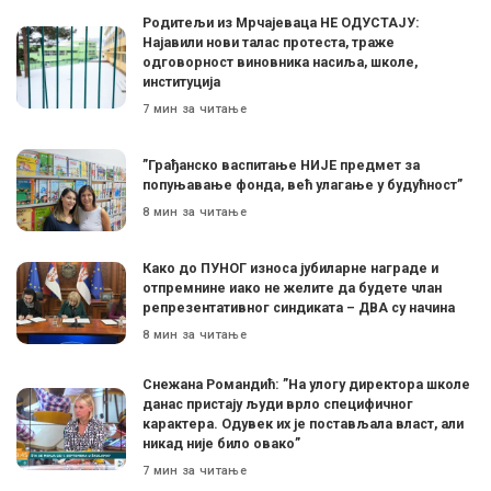
Родитељи из Мрчајеваца НЕ ОДУСТАЈУ:
Најавили нови талас протеста, траже
одговорност виновника насиља, школе,
институција
7 мин за читање
”Грађанско васпитање НИЈЕ предмет за
попуњавање фонда, већ улагање у будућност”
8 мин за читање
Како до ПУНОГ износа јубиларне награде и
отпремнине иако не желите да будете члан
репрезентативног синдиката – ДВА су начина
8 мин за читање
Снежана Романдић: ”На улогу директора школе
данас пристају људи врло специфичног
карактера. Одувек их је постављала власт, али
никад није било овако”
7 мин за читање