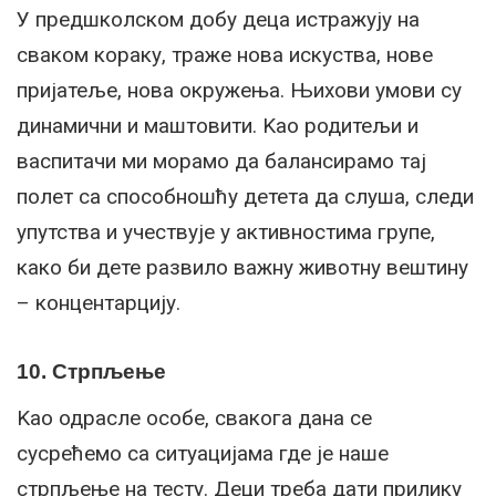
У предшколском добу деца истражују на
сваком кораку, траже нова искуства, нове
пријатеље, нова окружења. Њихови умови су
динамични и маштовити. Kао родитељи и
васпитачи ми морамо да балансирамо тај
полет са способношћу детета да слуша, следи
упутства и учествује у активностима групе,
како би дете развило важну животну вештину
– концентарцију.
10. Стрпљење
Kао одрасле особе, свакога дана се
сусрећемо са ситуацијама где је наше
стрпљење на тесту. Деци треба дати прилику