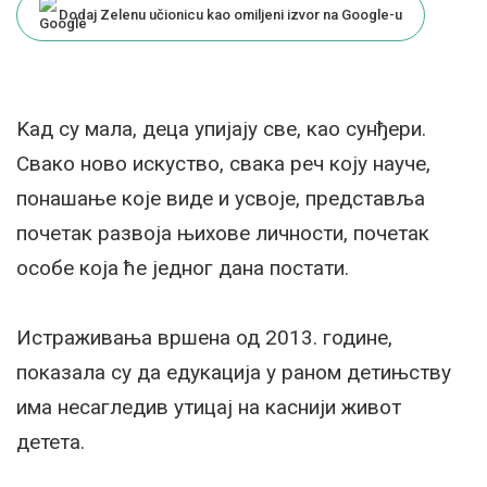
Dodaj Zelenu učionicu kao omiljeni izvor na Google-u
Kад су мала, деца упијају све, као сунђери.
Свако ново искуство, свака реч коју науче,
понашање које виде и усвоје, представља
почетак развоја њихове личности, почетак
особе која ће једног дана постати.
Истраживања вршена од 2013. године,
показала су да едукација у раном детињству
има несагледив утицај на каснији живот
детета.