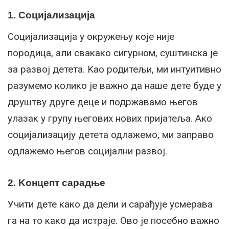
1. Социјализација
Социјализација у окружењу које није
породица, али свакако сигурном, суштинска је
за развој детета. Kао родитељи, ми интуитивно
разумемо колико је важно да наше дете буде у
друштву друге деце и подржавамо његов
улазак у групу његових нових пријатеља. Ако
социјализацију детета одлажемо, ми заправо
одлажемо његов социјални развој.
2. Kонцепт сарадње
Учити дете како да дели и сарађује усмерава
га на то како да истраје. Ово је посебно важно