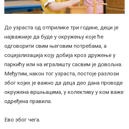
До узраста од отприлике три године, деци је
најважније да буде у окружењу које ће
одговорити свим његовим потребама, а
социјализација коју добија кроз дружење у
паркићу или на игралишту сасвим је довољна.
Међутим, након тог узраста, постоје разлози
због којих је важно да деца део дана проводе
окружена вршњацима, у колективу у ком важе
одређена правила.
Ево због чега.