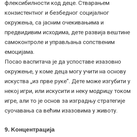
флексибилности код деце. Стварањем
конзистентног и безбедног социјалног
окружења, са јасним очекивањима и
предвидивим исходима, дете развија вештине
самоконтроле и управљања сопственим
емоцијама.
Посао васпитача је да успоставе изазовно
окружење, у коме деца могу учити на основу
искуства „из прве руке”. Дете може изгубити у
некој игри, или искусити и неку модрицу током
игре, али то је основ за изградњу стратегије
суочавања са већим изазовима у животу.
9. Kонцентрација