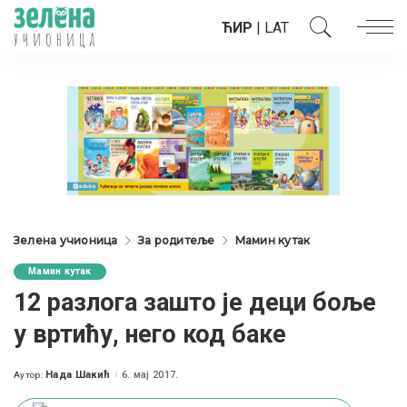
ЋИР
|
LAT
Зелена учионица
За родитеље
Мамин кутак
Мамин кутак
12 разлога зашто је деци боље
у вртићу, него код баке
Нада Шакић
6. мај 2017.
Аутор:
Posted
by