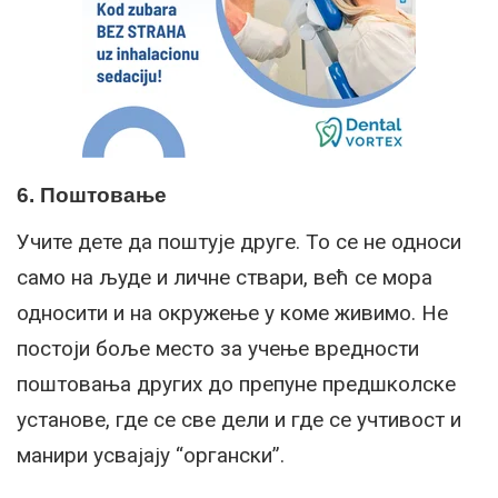
6. Поштовање
Учите дете да поштује друге. То се не односи
само на људе и личне ствари, већ се мора
односити и на окружење у коме живимо. Не
постоји боље место за учење вредности
поштовања других до препуне предшколске
установе, где се све дели и где се учтивост и
манири усвајају “органски”.