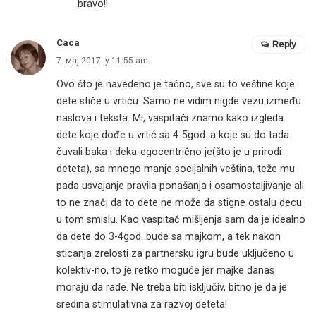
bravo!!
Caca
Reply
7. мај 2017. у 11:55 am
Ovo što je navedeno je tačno, sve su to veštine koje
dete stiče u vrtiću. Samo ne vidim nigde vezu između
naslova i teksta. Mi, vaspitači znamo kako izgleda
dete koje dođe u vrtić sa 4-5god. a koje su do tada
čuvali baka i deka-egocentrično je(što je u prirodi
deteta), sa mnogo manje socijalnih veština, teže mu
pada usvajanje pravila ponašanja i osamostaljivanje ali
to ne znači da to dete ne može da stigne ostalu decu
u tom smislu. Kao vaspitač mišljenja sam da je idealno
da dete do 3-4god. bude sa majkom, a tek nakon
sticanja zrelosti za partnersku igru bude uključeno u
kolektiv-no, to je retko moguće jer majke danas
moraju da rade. Ne treba biti isključiv, bitno je da je
sredina stimulativna za razvoj deteta!