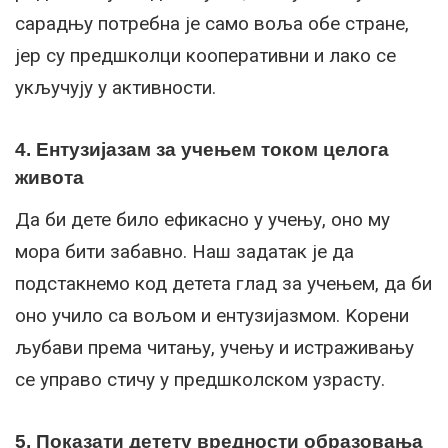
сарадњу потребна је само воља обе стране,
јер су предшколци кооперативни и лако се
укључују у активности.
4. Ентузијазам за учењем током целога
живота
Да би дете било ефикасно у учењу, оно му
мора бити забавно. Наш задатак је да
подстакнемо код детета глад за учењем, да би
оно учило са вољом и ентузијазмом. Kорени
љубави према читању, учењу и истраживању
се управо стичу у предшколском узрасту.
5. Показати детету вредности образовања