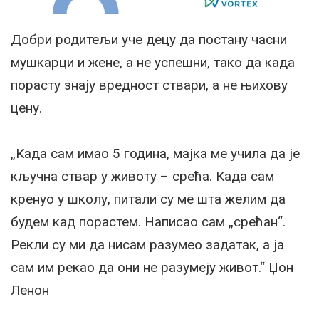
Добри родитељи уче децу да постану часни
мушкарци и жене, а не успешни, тако да када
порасту знају вредност ствари, а не њихову
цену.
„Када сам имао 5 година, мајка ме учила да је
кључна ствар у животу – срећа. Када сам
кренуо у школу, питали су ме шта желим да
будем кад порастем. Написао сам „срећан“.
Рекли су ми да нисам разумео задатак, а ја
сам им рекао да они не разумеју живот.“ Џон
Ленон