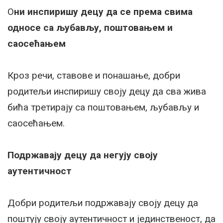
О
ни инспиришу децу да се према свима
односе са љубављу, поштовањем и
саосећањем
Кроз речи, ставове и понашање, добри
родитељи инспиришу своју децу да сва жива
бића третирају са поштовањем, љубављу и
саосећањем.
Подржавају децу да негују своју
аутентичност
Добри родитељи подржавају своју децу да
поштују своју аутентичност и јединственост, да