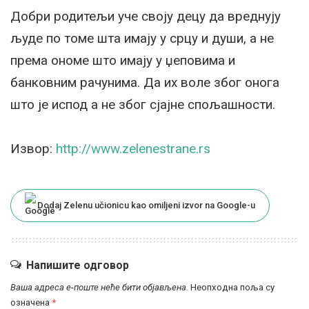
Добри родитељи уче своју децу да вреднују
људе по томе шта имају у срцу и души, а не
према ономе што имају у џеповима и
банковним рачунима. Да их воле због онога
што је испод а не због сјајне спољашности.
Извор:
http://www.zelenestrane.rs
Dodaj Zelenu učionicu kao omiljeni izvor na Google-u
Напишите одговор
Ваша адреса е-поште неће бити објављена.
Неопходна поља су
означена
*