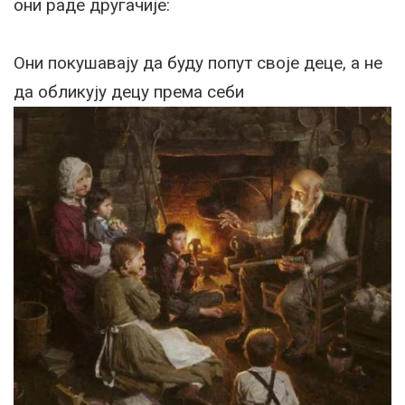
они раде другачије:
Они покушавају да буду попут своје деце, а не
да обликују децу према себи