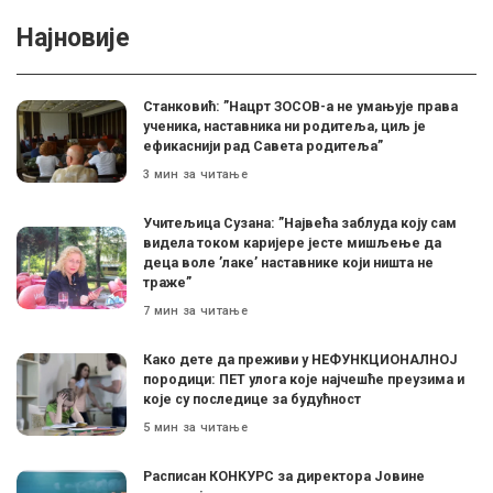
Најновије
Станковић: ”Нацрт ЗОСОВ-а не умањује права
ученика, наставника ни родитеља, циљ је
ефикаснији рад Савета родитеља”
3 мин за читање
Учитељица Сузана: ”Највећа заблуда коју сам
видела током каријере јесте мишљење да
деца воле ’лаке’ наставнике који ништа не
траже”
7 мин за читање
Како дете да преживи у НЕФУНКЦИОНАЛНОЈ
породици: ПЕТ улога које најчешће преузима и
које су последице за будућност
5 мин за читање
Расписан КОНКУРС за директора Јовине