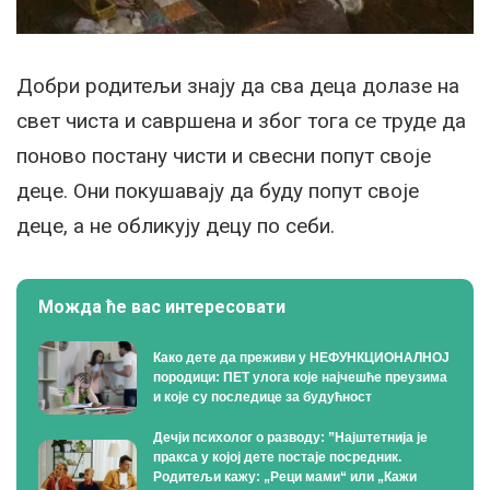
Добри родитељи знају да сва деца долазе на
свет чиста и савршена и због тога се труде да
поново постану чисти и свесни попут своје
деце. Они покушавају да буду попут своје
деце, а не обликују децу по себи.
Можда ће вас интересовати
Како дете да преживи у НЕФУНКЦИОНАЛНОЈ
породици: ПЕТ улога које најчешће преузима
и које су последице за будућност
Дечји психолог о разводу: ”Најштетнија је
пракса у којој дете постаје посредник.
Родитељи кажу: „Реци мами“ или „Кажи