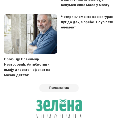
волумен сиве масе у мозгу
Четири елемента као сигуран
пут до дечје среће. Плус пети
елемент
Проф. др Бранимир
Несторовић: Антибиотици
имају директан ефекат на
мозак детета!
Прикажи још