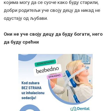
којима могу да се суоче како буду старили,
добри родитељи уче своју децу да никад не
одустају од љубави.
Они не уче своју децу да буду богати, него
да буду срећни