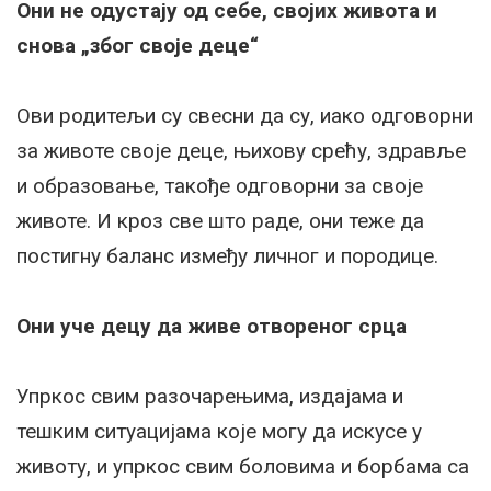
Они не одустају од себе, својих живота и
снова „због своје деце“
Ови родитељи су свесни да су, иако одговорни
за животе своје деце, њихову срећу, здравље
и образовање, такође одговорни за своје
животе. И кроз све што раде, они теже да
постигну баланс између личног и породице.
Они уче децу да живе отвореног срца
Упркос свим разочарењима, издајама и
тешким ситуацијама које могу да искусе у
животу, и упркос свим боловима и борбама са