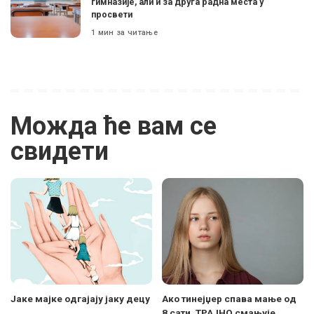
гимназије, али и за друга радна места у
просвети
1 мин за читање
Можда ће вам се
свидети
Јаке мајке одгајају јаку децу
Ако тинејџер спава мање од
8 сати, ТРАЈНО смањује