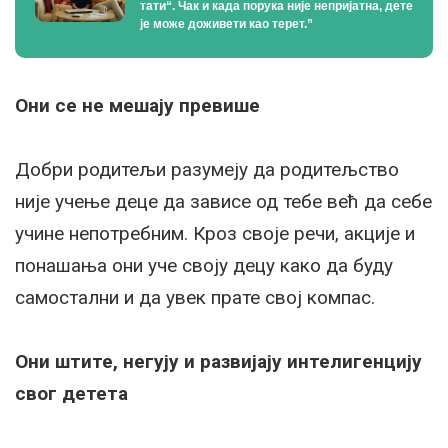
тати“. Чак и када порука није непријатна, дете
је може доживети као терет.”
Они се не мешају превише
Добри родитељи разумеју да родитељство
није учење деце да зависе од тебе већ да себе
учине непотребним. Кроз своје речи, акције и
понашања они уче своју децу како да буду
самостални и да увек прате свој компас.
Они штите, негују и развијају интелигенцију
свог детета