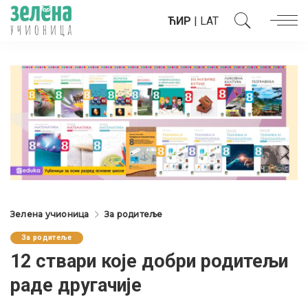
ЋИР
|
LAT
Зелена учионица
За родитеље
За родитеље
12 ствари које добри родитељи
раде другачије