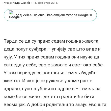
Нада Шакић
13. фебруар 2015.
Аутор:
Posted
by
Dodaj Zelenu učionicu kao omiljeni izvor na Google-u
Тврди се да су првих седам година живота
деца попут сунђера – упијају све што виде и
чују. У тих првих седам година они науче да
сагледају себе, своје животе и свет око себе.
У том периоду се поставља темељ будућег
живота. И ако је окружење у коме расте
здраво, пуно љубави и подршке – темељ на
коме ће се живот детета градити ће бити
веома јак. А добри родитељи то знају. Ево шта