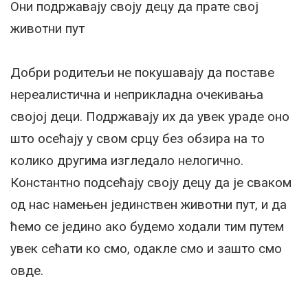
Они подржавају своју децу да прате свој
животни пут
Добри родитељи не покушавају да поставе
нереалистична и неприкладна очекивања
својој деци. Подржавају их да увек ураде оно
што осећају у свом срцу без обзира на то
колико другима изгледало нелогично.
Константно подсећају своју децу да је сваком
од нас намењен јединствен животни пут, и да
ћемо се једино ако будемо ходали тим путем
увек сећати ко смо, одакле смо и зашто смо
овде.