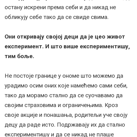
остану искрени према себи и да никад не
обликују себе тако да се свиде свима.
Они откривају својој деци да је цео живот
експеримент. И што више експериментишу,
тим боље.
Не постоје границе у ономе што можемо да
урадимо осим оних које намећемо сами себи,
тако да морамо стално да се суочавамо да
својим страховима и ограничењима. Кроз
своје акције и понашања, родитељи уче своју
децу да раде исто. Подржавају их да стално
експериментишу и да се никад не плаше