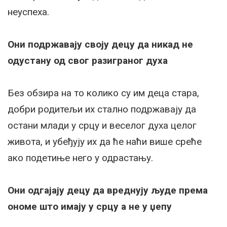
неуспеха.
Они подржавају своју децу да никад не
одустану од свог разиграног духа
Без обзира на то колико су им деца стара,
добри родитељи их стално подржавају да
остани млади у срцу и веселог духа целог
живота, и убеђују их да ће наћи више среће
ако подетиње него у одрастању.
Они одгајају децу да вреднују људе према
ономе што имају у срцу а не у џепу