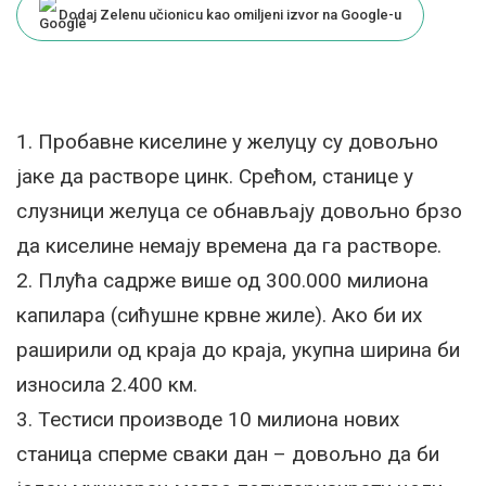
Dodaj Zelenu učionicu kao omiljeni izvor na Google-u
1. Пробавне киселине у желуцу су довољно
јаке да растворе цинк. Срећом, станице у
слузници желуца се обнављају довољно брзо
да киселине немају времена да га растворе.
2. Плућа садрже више од 300.000 милиона
капилара (сићушне крвне жиле). Ако би их
раширили од краја до краја, укупна ширина би
износила 2.400 км.
3. Тестиси производе 10 милиона нових
станица сперме сваки дан – довољно да би