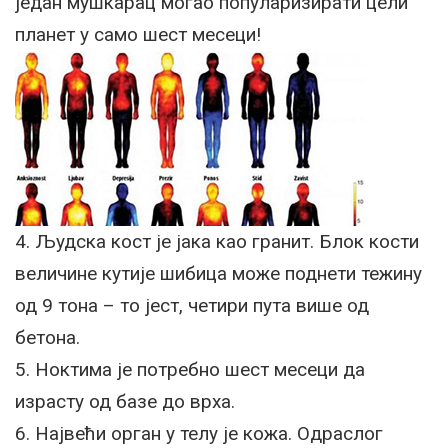
један мушкарац могао популаризирати цели
планет у само шест месеци!
4. Људска кост је јака као гранит. Блок кости
величине кутије шибица може поднети тежину
од 9 тона – то јест, четири пута више од
бетона.
5. Ноктима је потребно шест месеци да
израсту од базе до врха.
6. Највећи орган у телу је кожа. Одраслог