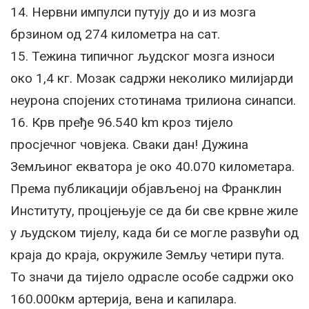
14. Нервни импулси путују до и из мозга
брзином од 274 километра на сат.
15. Тежина типичног људског мозга износи
око 1,4 кг. Мозак садржи неколико милијарди
неурона спојених стотинама трилиона синапси.
16. Крв пређе 96.540 km кроз тијело
просјечног човјека. Сваки дан! Дужина
Земљиног екватора је око 40.070 километара.
Према публикацији објављеној на Франклин
Институту, процјењује се да би све крвне жиле
у људском тијелу, када би се могле развући од
краја до краја, окружиле Земљу четири пута.
То значи да тијело одрасле особе садржи око
160.000км артерија, вена и капилара.