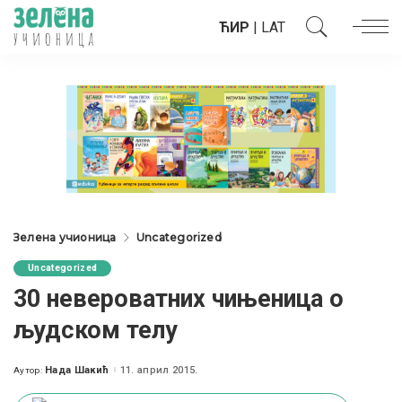
ЋИР
|
LAT
Зелена учионица
Uncategorized
Uncategorized
30 невероватних чињеница о
људском телу
Нада Шакић
11. април 2015.
Аутор:
Posted
by