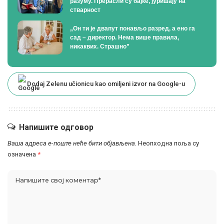
разуму. Прерасли су бајке, јуришају на
стварност
„Он ти је двапут понављо разред, а ено га
сад – директор. Нема више правила,
никаквих. Страшно”
Dodaj Zelenu učionicu kao omiljeni izvor na Google-u
Напишите одговор
Ваша адреса е-поште неће бити објављена.
Неопходна поља су
означена
*