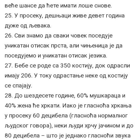
веће шансе да ћете имати лоше снове.
25. У просеку, дешњаци живе девет година
дуже од љевака.
26. Сви знамо да сваки човек поседује
уникатан отисак прста, али чињеница је да
поседујемо и уникатан отисак језика.
27. Бебе се роде са 350 костију, док одрасли
имају 206. У току одрастање неке од костију
се спајају.
28. До шездесете године, 60% мушкараца и
40% жена ће хркати. Иако је гласноћа хркања
у просеку 60 децибела (гласноћа нормалног
људског говора), неки људи хрчу јачином и до
80 децибела – што је једнако гласноћи звука