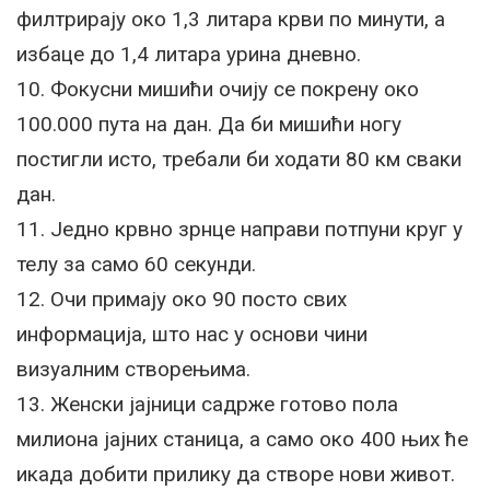
филтрирају око 1,3 литара крви по минути, а
избаце до 1,4 литара урина дневно.
10. Фокусни мишићи очију се покрену око
100.000 пута на дан. Да би мишићи ногу
постигли исто, требали би ходати 80 км сваки
дан.
11. Једно крвно зрнце направи потпуни круг у
телу за само 60 секунди.
12. Очи примају око 90 посто свих
информација, што нас у основи чини
визуалним створењима.
13. Женски јајници садрже готово пола
милиона јајних станица, а само око 400 њих ће
икада добити прилику да створе нови живот.