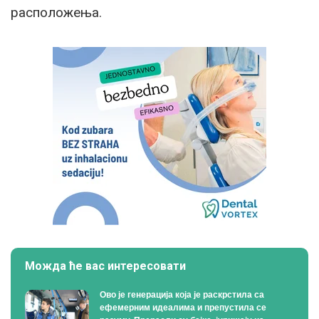
расположења.
Можда ће вас интересовати
Ово је генерација која је раскрстила са
ефемерним идеалима и препустила се