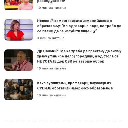
равнодушности
10 мин за читање
Нешовић коментарисала измене Закона о
образовању: ”Ко одговорно ради, не треба да
се плаши да ће изгубити лиценцу”
3 мин за читање
Др Пановић: Мајке треба да престану да сипају
храну у тањире целој породици, а од стола се
НЕ УСТАЈЕ док СВИ не заврше оброк
10 мин за читање
Како су учитељи, професори, научници из
СРБИЈЕ обогатили америчко образовање
10 мин за читање