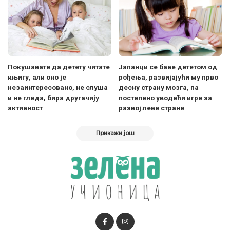
Покушавате да детету читате
Јапанци се баве дететом од
књигу, али оно је
рођења, развијајући му прво
незаинтересовано, не слуша
десну страну мозга, па
и не гледа, бира другачију
постепено уводећи игре за
активност
развој леве стране
Прикажи још