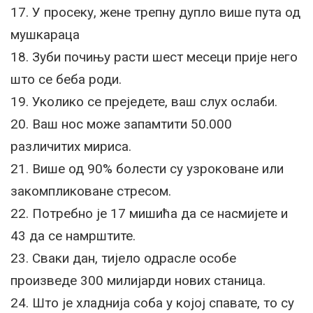
17. У просеку, жене трепну дупло више пута од
мушкараца
18. Зуби почињу расти шест месеци прије него
што се беба роди.
19. Уколико се преједете, ваш слух ослаби.
20. Ваш нос може запамтити 50.000
различитих мириса.
21. Више од 90% болести су узроковане или
закомпликоване стресом.
22. Потребно је 17 мишића да се насмијете и
43 да се намрштите.
23. Сваки дан, тијело одрасле особе
произведе 300 милијарди нових станица.
24. Што је хладнија соба у којој спавате, то су