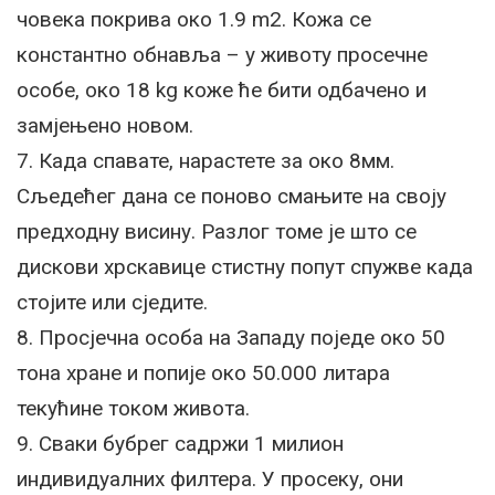
човека покрива око 1.9 m2. Кожа се
константно обнавља – у животу просечне
особе, око 18 kg коже ће бити одбачено и
замјењено новом.
7. Када спавате, нарастете за око 8мм.
Сљедећег дана се поново смањите на своју
предходну висину. Разлог томе је што се
дискови хрскавице стистну попут спужве када
стојите или сједите.
8. Просјечна особа на Западу поједе око 50
тона хране и попије око 50.000 литара
текућине током живота.
9. Сваки бубрег садржи 1 милион
индивидуалних филтера. У просеку, они