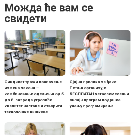
Можда ће вам се
свидети
Синдикат тражи повлачење
Сјајна прилика за ђаке:
измена закона –
Петља организује
комбиновање одељења од 5.
БЕСПЛАТАН четворомесечни
до 8. разреда угрозиће
онлајн програм подршке
квалитет наставе и створити
учењу програмирања
технолошке вишкове