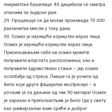
пнеуматске бушилице. 85 децибела се сматра
опасним за људске уши.
29. Процењује се да мозак произведе 70 000
различитих мисли у току дана.
30. Осмех је најчешће кориштен израз лица.
Осмех је најчешће кориштен израз лица.
Присиљавањем себе на осмех можете
поправити властито расположење, као и
поправити здравствено стање – јер осмех
ослобађа од стреса. Лакше га је уочити од
било које друге фацијалне експресије – а
уочљив је са даљине од чак 90 метара! Осмех
је заразан и препознатљив је било где у свету
као универзални знак среће и доброг