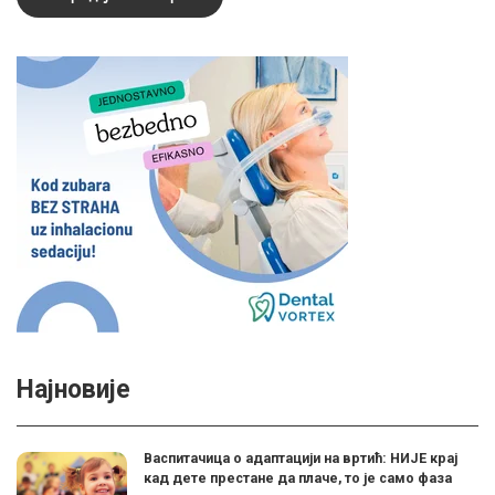
Најновије
Васпитачица о адаптацији на вртић: НИЈЕ крај
кад дете престане да плаче, то је само фаза