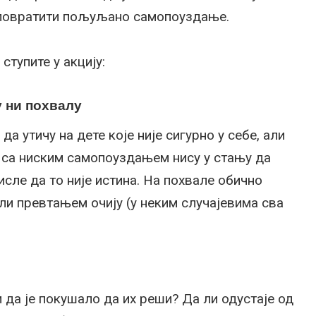
о повратити пољуљано самопоуздање.
ступите у акцију:
у ни похвалу
а утичу на дете које није сигурно у себе, али
 са ниским самопоуздањем нису у стању да
исле да то није истина. На похвале обично
ли превтањем очију (у неким случајевима сва
 да је покушало да их реши? Да ли одустаје од