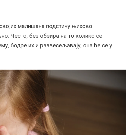
својих малишана подстичу њихово
но. Често, без обзира на то колико се
у, бодре их и развесељавају, она ће се у