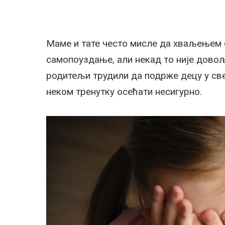
Маме и тате често мисле да хваљењем 
самопоуздање, али некад то није довољ
родитељи трудили да подрже децу у свем
неком тренутку осећати несигурно.