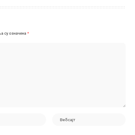
а су означена
*