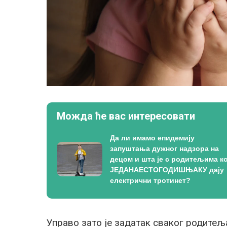
Можда ће вас интересовати
Да ли имамо епидемију
запуштања дужног надзора на
децом и шта је с родитељима ко
ЈЕДАНАЕСТОГОДИШЊАКУ дају
електрични тротинет?
Управо зато је задатак сваког родите