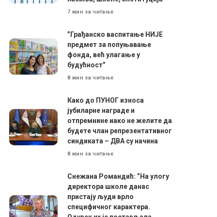
7 мин за читање
”Грађанско васпитање НИЈЕ
предмет за попуњавање
фонда, већ улагање у
будућност”
8 мин за читање
Како до ПУНОГ износа
јубиларне награде и
отпремнине иако не желите да
будете члан репрезентативног
синдиката – ДВА су начина
8 мин за читање
Снежана Романдић: ”На улогу
директора школе данас
пристају људи врло
специфичног карактера.
Одувек их је постављала