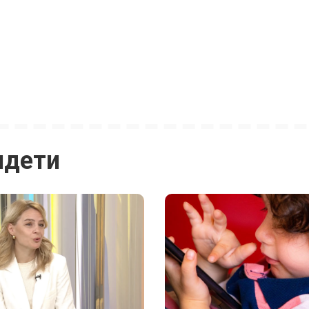
идети