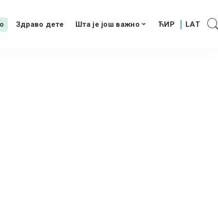
о
Здраво дете
Шта је још важно