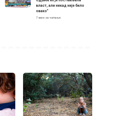
власт, али никад није било
овако”
7 мин за читање