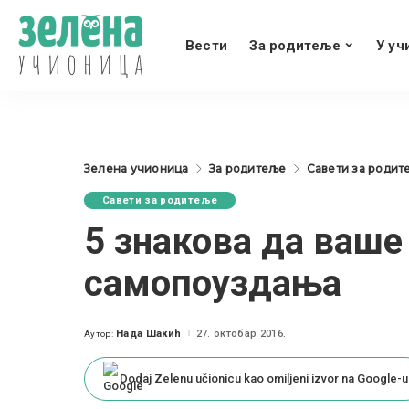
Вести
За родитеље
У уч
Зелена учионица
За родитеље
Савети за родит
Савети за родитеље
5 знакова да ваше
самопоуздања
Нада Шакић
27. октобар 2016.
Аутор:
Posted
by
Dodaj Zelenu učionicu kao omiljeni izvor na Google-u