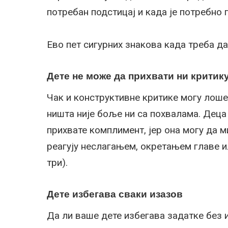
потребан подстицај и када је потребн
Ево пет сигурних знакова када треба да 
Дете не може да прихвати ни критик
Чак и конструктивне критике могу лоше д
ништа није боље ни са похвалама. Деца
прихвате комплимент, јер она могу да м
реагују неслагањем, окретањем главе и
три).
Дете избегава сваки изазов
Да ли ваше дете избегава задатке без и