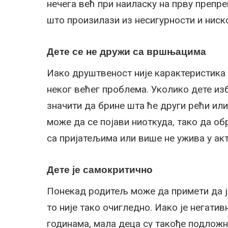
нечега већ при наиласку на прву препре
што произилази из несигурности и нис
Дете се не дружи са вршњацима
Иако друштвеност није карактеристика
неког већег проблема. Уколико дете и
значити да брине шта ће други рећи или
може да се појави ниоткуда, тако да о
са пријатељима или више не ужива у акт
Дете је самокритично
Понекад родитељ може да примети да ј
то није тако очигледно. Иако је негати
годинама, мала деца су такође подлож