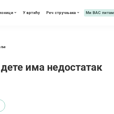
ионици
У вртићу
Реч стручњака
Ми ВАС питам
еље
 дете има недостатак