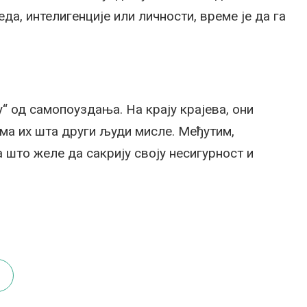
да, интелигенције или личности, време је да га
у“ од самопоуздања. На крају крајева, они
има их шта други људи мисле. Међутим,
 што желе да сакрију своју несигурност и