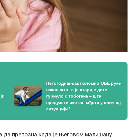
Петогодишњак поломио ОБЕ руке
након што га је старије дете
ји
гурнуло с тобогана – шта
предузети ако се нађете у сличној
ситуацији?
ља да препозна када је његовом малишану