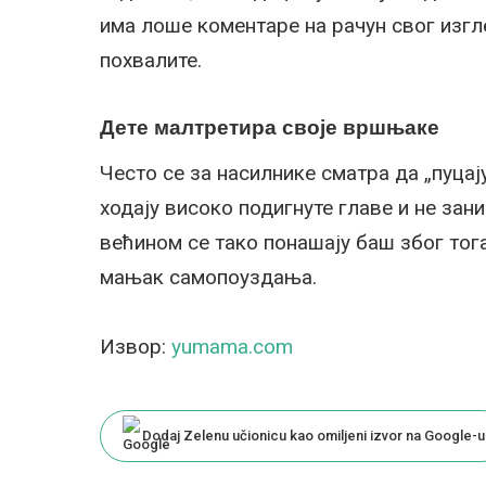
има лоше коментаре на рачун свог изгле
похвалите.
Дете малтретира своје вршњаке
Често се за насилнике сматра да „пуцај
ходају високо подигнуте главе и не зан
већином се тако понашају баш због тога
мањак самопоуздања.
Извор:
yumama.com
Dodaj Zelenu učionicu kao omiljeni izvor na Google-u