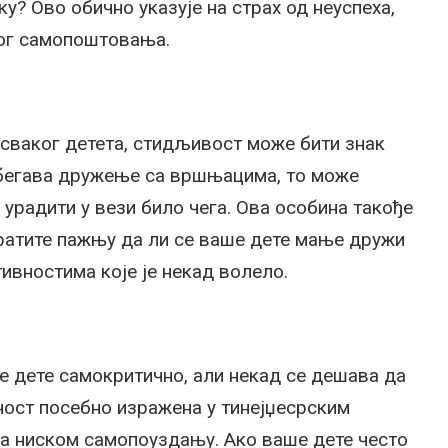
ку? Ово обично указује на страх од неуспеха,
ког самопоштовања.
 сваког детета, стидљивост може бити знак
збегава дружење са вршњацима, то може
 урадити у вези било чега. Ова особина такође
братите пажњу да ли се ваше дете мање дружи
ивностима које је некад волело.
е дете самокритично, али некад се дешава да
вност посебно изражена у тинејџесрским
на ниском самопоуздању. Ако ваше дете често