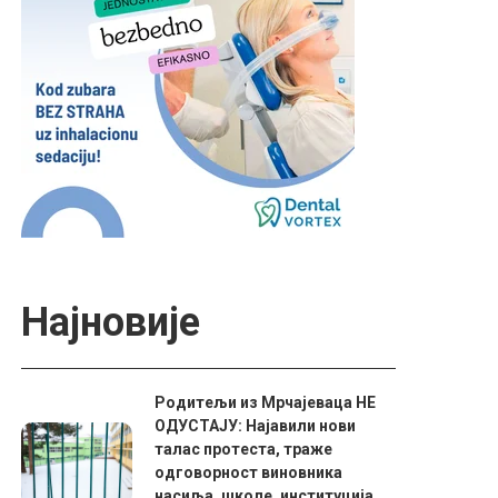
Најновије
Родитељи из Мрчајеваца НЕ
ОДУСТАЈУ: Најавили нови
талас протеста, траже
одговорност виновника
насиља, школе, институција