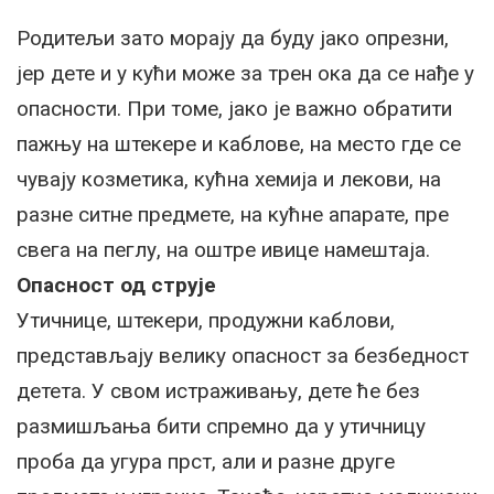
Родитељи зато морају да буду јако опрезни,
јер дете и у кући може за трен ока да се нађе у
опасности. При томе, јако је важно обратити
пажњу на штекере и каблове, на место где се
чувају козметика, кућна хемија и лекови, на
разне ситне предмете, на кућне апарате, пре
свега на пеглу, на оштре ивице намештаја.
Опасност од струје
Утичнице, штекери, продужни каблови,
представљају велику опасност за безбедност
детета. У свом истраживању, дете ће без
размишљања бити спремно да у утичницу
проба да угура прст, али и разне друге