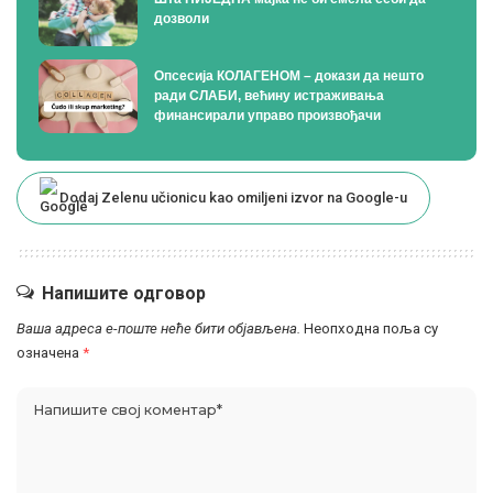
дозволи
Опсесија КОЛАГЕНОМ – докази да нешто
ради СЛАБИ, већину истраживања
финансирали управо произвођачи
Dodaj Zelenu učionicu kao omiljeni izvor na Google-u
Напишите одговор
Ваша адреса е-поште неће бити објављена.
Неопходна поља су
означена
*