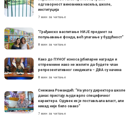
одговорност виновника насиља, школе,
институција
7 мин за читање
”Грађанско васпитање НИЈЕ предмет за
попуњавање фонда, већ улагање у будућност”
8 мин за читање
Како до ПУНОГ износа јубиларне награде и
отпремнине иако не желите да будете члан
репрезентативног синдиката – ДВА су начина
8 мин за читање
Снежана Романдић: ”На улогу директора школе
данас пристају људи врло специфичног
карактера. Одувек их је постављала власт, али
никад није било овако”
7 мин за читање