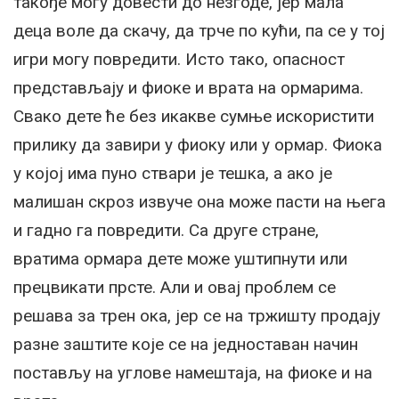
такође могу довести до незгоде, јер мала
деца воле да скачу, да трче по кући, па се у тој
игри могу повредити. Исто тако, опасност
представљају и фиоке и врата на ормарима.
Свако дете ће без икакве сумње искористити
прилику да завири у фиоку или у ормар. Фиока
у којој има пуно ствари је тешка, а ако је
малишан скроз извуче она може пасти на њега
и гадно га повредити. Са друге стране,
вратима ормара дете може уштипнути или
прецвикати прсте. Али и овај проблем се
решава за трен ока, јер се на тржишту продају
разне заштите које се на једноставан начин
постављу на углове намештаја, на фиоке и на