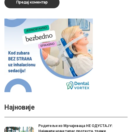
Најновије
Родитељи из Мрчајеваца НЕ ОДУСТАЈУ:
Најавили нови талас протеста, траже