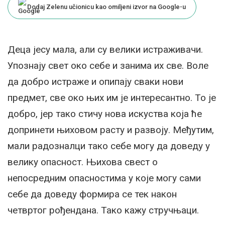
Dodaj Zelenu učionicu kao omiljeni izvor na Google-u
Деца јесу мала, али су велики истраживачи.
Упознају свет око себе и занима их све. Воле
да добро истраже и опипају сваки нови
предмет, све око њих им је интересантно. То је
добро, јер тако стичу нова искуства која ће
допринети њиховом расту и развоју. Међутим,
мали радозналци тако себе могу да доведу у
велику опасност. Њихова свест о
непосредним опасностима у које могу сами
себе да доведу формира се тек након
четвртог рођендана. Тако кажу стручњаци.