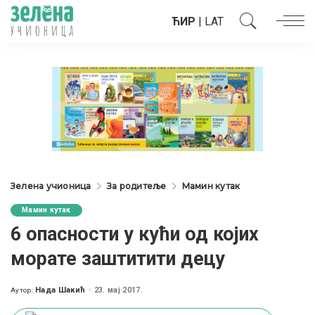
ЋИР
|
LAT
Зелена учионица
За родитеље
Мамин кутак
Мамин кутак
6 опасности у кући од којих
морате заштитити децу
Нада Шакић
23. мај 2017.
Аутор:
Posted
by