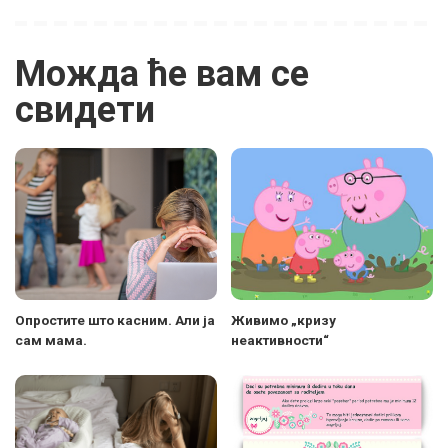
Можда ће вам се
свидети
Опростите што касним. Али ја
Живимо „кризу
сам мама.
неактивности“