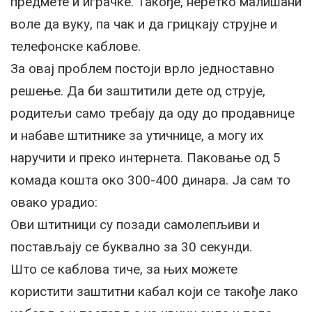
предмете и играчке. Такође, неретко малишани
воле да вуку, па чак и да грицкају струјне и
телефонске каблове.
За овај проблем постоји врло једноставно
решење. Да би заштитили дете од струје,
родитељи само требају да оду до продавнице
и набаве штитнике за утичнице, а могу их
наручити и преко интернета. Паковање од 5
комада кошта око 300-400 динара. Ја сам то
овако урадио:
Ови штитници су позади самолепљиви и
постављају се буквално за 30 секунди.
Што се каблова тиче, за њих можете
користити заштитни кабал који се такође лако