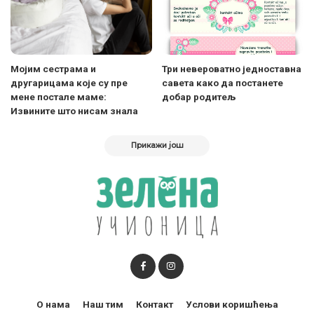
Мојим сестрама и
Три невероватно једноставна
другарицама које су пре
савета како да постанете
мене постале маме:
добар родитељ
Извините што нисам знала
Прикажи још
О нама
Наш тим
Контакт
Услови коришћења