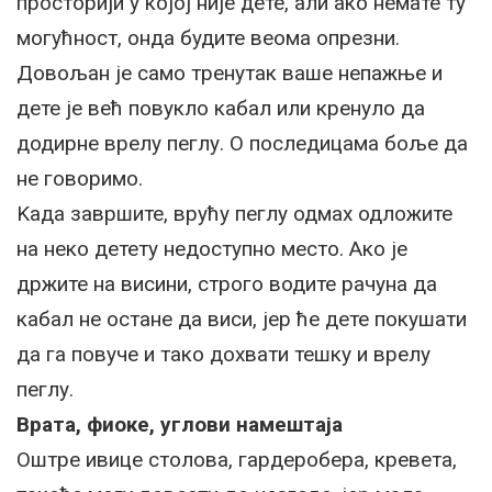
просторији у којој није дете, али ако немате ту
могућност, онда будите веома опрезни.
Довољан је само тренутак ваше непажње и
дете је већ повукло кабал или кренуло да
додирне врелу пеглу. О последицама боље да
не говоримо.
Kада завршите, врућу пеглу одмах одложите
на неко детету недоступно место. Ако је
држите на висини, строго водите рачуна да
кабал не остане да виси, јер ће дете покушати
да га повуче и тако дохвати тешку и врелу
пеглу.
Врата, фиоке, углови намештаја
Оштре ивице столова, гардеробера, кревета,