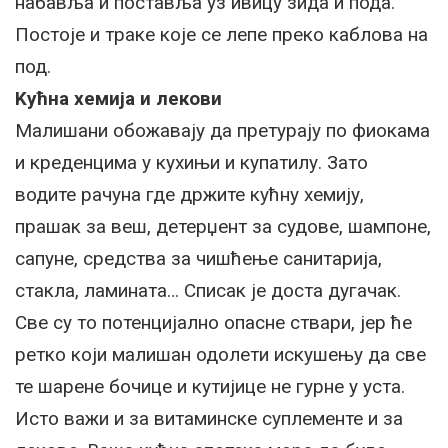
набавља и поставља уз ивицу зида и пода.
Постоје и траке које се лепе преко каблова на
под.
Kућна хемија и лекови
Малишани обожавају да претурају по фиокама
и креденцима у кухињи и купатилу. Зато
водите рачуна где држите кућну хемију,
прашак за веш, детерџент за судове, шампоне,
сапуне, средства за чишћење санитарија,
стакла, ламината… Списак је доста дугачак.
Све су то потенцијално опасне ствари, јер ће
ретко који малишан одолети искушењу да све
те шарене бочице и кутијице не гурне у уста.
Исто важи и за витаминске суплементе и за