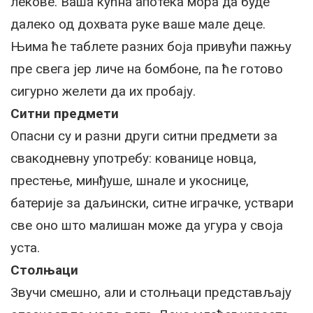
лекове. Ваша кућна апотека мора да буде
далеко од дохвата руке ваше мале деце.
Њима ће таблете разних боја привући пажњу
пре свега јер личе на бомбоне, па ће готово
сигурно желети да их пробају.
Ситни предмети
Опасни су и разни други ситни предмети за
свакодневну употребу: кованице новца,
престење, минђуше, шнале и укоснице,
батерије за даљински, ситне играчке, уствари
све оно што малишан може да угура у своја
уста.
Столњаци
Звучи смешно, али и столњаци представљају