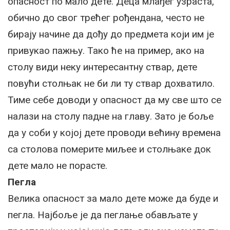
опасност по мало дете. Деца млађег узраста,
обично до свог трећег рођендана, често не
бирају начине да дођу до предмета који им је
привукао пажњу. Тако ће на пример, ако на
столу види неку интересантну ствар, дете
повући столњак не би ли ту ствар дохватило.
Тиме себе доводи у опасност да му све што се
налази на столу падне на главу. Зато је боље
да у соби у којој дете проводи већину времена
са столова померите миљее и столњаке док
дете мало не порасте.
Пегла
Велика опасност за мало дете може да буде и
пегла. Најбоље је да пеглање обављате у