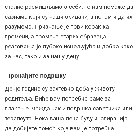
стално размишљамо о себи, то нам помаже да
сазнамо који су наши окидачи, а потом и да их
разумемо. Признање је први корак ка
промени, а промена старих образаца
реаговања је дубоко исцељујућа и добра како
за нас, тако и за нашу децу.
Пронађите подршку
Дечје године су захтевно доба у животу
родитеља. Биће вам потребно раме за
плакање, можда чак и подршка саветника или
терапеута. Нека ваша деца буду инспирација
да добијете помоћ која вам је потребна.