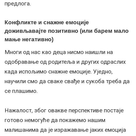
предлога.
Конфликте и снажне емоције
доживљавајте позитивно (или барем мало
мање негативно)
Многи од нас као деца нисмо наишли на
одобравање од родитеља и других одраслих
када испољимо снажне емоције. Уједно,
научили смо да сваке свађе и сукоба треба да
се плашимо.
Нажалост, због овакве перспективе постаје
готово немогуће да покажемо нашим
малишанима да је изражавање јаких емоција