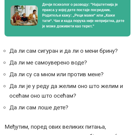
Дечји психолог о разводу: ”Најштетнија је
пракса у којој дете постаје посредник.
Родитељи кажу: „Реци мами“ или „Кажи
тати“. Чак и када порука није непријатна, дете
је може доживети као терет.”
Да ли сам сигуран и да ли о мени брину?
Да ли ме самоуверено воде?
Да ли су са мном или против мене?
Да ли је у реду да желим оно што желим и
осећам оно што осећам?
Да ли сам лоше дете?
Међутим, поред ових великих питања,