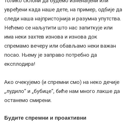
толико склони да будемо изненађени или
увређени када наше дете, на пример, одбије да
следи наша најпристојнија и разумна упутства.
Нећемо се наљутити што нас запиткује или
има неки захтев изнова и изнова док
спремамо вечеру или обављамо неки важан
посао. Њему је заправо потребно да
експлодира!
Ако очекујемо (и спремни смо) на неко дечије
„лудило“ и „бубице“, биће нам много лакше да
останемо смирени.
Будите спремни и проактивни