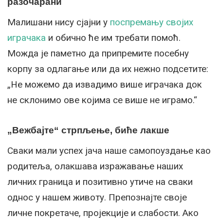
разочарани
Малишани нису сјајни у
поспремању својих
играчака
и обично ће им требати помоћ.
Можда је паметно да припремите посебну
корпу за одлагање или да их нежно подсетите:
„Не можемо да извадимо више играчака док
не склонимо ове којима се више не играмо.“
„Вежбајте“ стрпљење, биће лакше
Сваки мали успех јача наше самопоуздање као
родитеља, олакшава изражавање наших
личних граница и позитивно утиче на сваки
однос у нашем животу. Препознајте своје
личне покретаче, пројекције и слабости. Ако