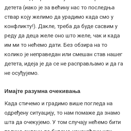
детета (иако је за већину нас то последња
ствар коју желимо да урадимо када смо у
конфликту!). Дакле, треба да буде сасвим у
реду да деца желе оно што желе, чак и када
им ми то нећемо дати. Без обзира на то
колико је неправедан или смешан став нашег
детета, идеја је да се не расправљамо и да га
не осуђујемо.
Имајте разумна очекивања
Када стичемо и градимо више погледа на
одређену ситуацију, то нам помаже да знамо
шта да очекујемо. У том случају нећемо бити