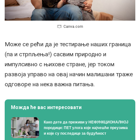
Canva.com
Може се рећи да је тестирање наших граница
(па и стрпљења!) сасвим природно и
импулсивно с њихове стране, јер током
развоја управо на овај начин малишани траже
одговоре на нека важна питања.
Можда ће вас интересовати
Како дете да преживи у НЕФУНКЦИОНАЛНОЈ
породици: ПЕТ улога које најчешће преузима
и које су последице за будућност