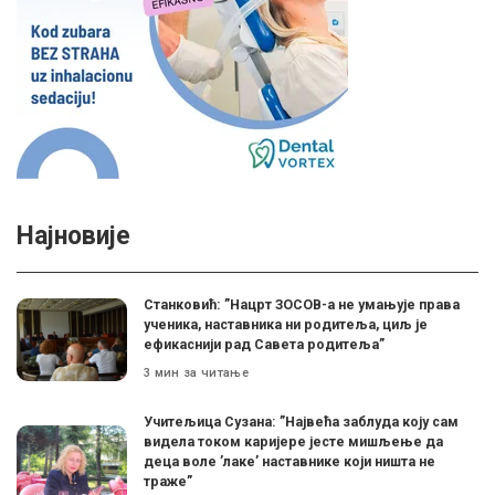
Најновије
Станковић: ”Нацрт ЗОСОВ-а не умањује права
ученика, наставника ни родитеља, циљ је
ефикаснији рад Савета родитеља”
3 мин за читање
Учитељица Сузана: ”Највећа заблуда коју сам
видела током каријере јесте мишљење да
деца воле ’лаке’ наставнике који ништа не
траже”