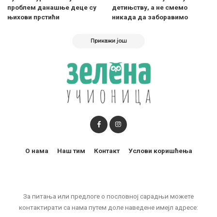
проблем данашње деце су
детињству, а не смемо
њихови прстићи
никада да заборавимо
Прикажи још
О нама
Наш тим
Контакт
Услови коришћења
За питања или предлоге о пословној сарадњи можете
контактирати са нама путем доле наведене имејл адресе: