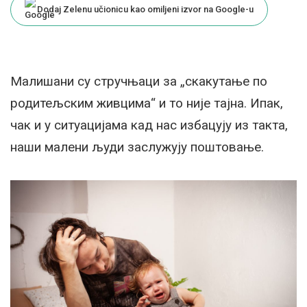
Dodaj Zelenu učionicu kao omiljeni izvor na Google-u
Малишани су стручњаци за „скакутање по
родитељским живцима“ и то није тајна. Ипак,
чак и у ситуацијама кад нас избацују из такта,
наши малени људи заслужују поштовање.