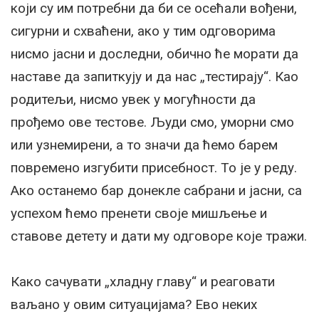
који су им потребни да би се осећали вођени,
сигурни и схваћени, ако у тим одговорима
нисмо јасни и доследни, обично ће морати да
наставе да запиткују и да нас „тестирају“. Као
родитељи, нисмо увек у могућности да
прођемо ове тестове. Људи смо, уморни смо
или узнемирени, а то значи да ћемо барем
повремено изгубити присебност. То је у реду.
Ако останемо бар донекле сабрани и јасни, са
успехом ћемо пренети своје мишљење и
ставове детету и дати му одговоре које тражи.
Како сачувати „хладну главу“ и реаговати
ваљано у овим ситуацијама? Ево неких