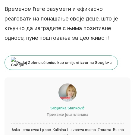
Временом ћете разумети и ефикасно
реаговати на понашање своје деце, што је
кључно да изградите с њима позитивне
односе, пуне поштовања за цео живот!
Dodaj Zelenu učionicu kao omiljeni izvor na Google-u
Srbijanka Stanković
Прикажи још чланака
Aska - crna ovca i pisac. Kalinina i Lazareva mama. Žmuova. Budna