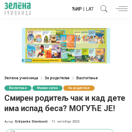
ЋИР
|
LAT
Зелена учионица
За родитеље
Васпитање
Васпитање
Мамин кутак
За родитеље
Смирен родитељ чак и кад дете
има испад беса? МОГУЋЕ ЈЕ!
Srbijanka Stanković
11. октобар 2023.
Аутор:
Posted
by