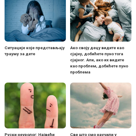
Ситуације које представљају
Ако своју децу видите као
трауму за дете
сјајну, добићете пуно тога
сјајног. Али, ако их видите
као проблем, добићете пуно
проблема
Руски неуролог: Највећи
Све што смо научили у