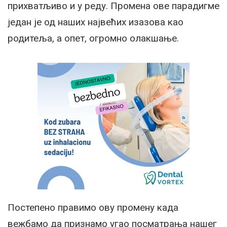
прихватљиво и у реду. Промена ове парадигме
један је од наших највећих изазова као
родитеља, а опет, огромно олакшање.
Постепено правимо ову промену када
вежбамо да признамо угао посматрања нашег