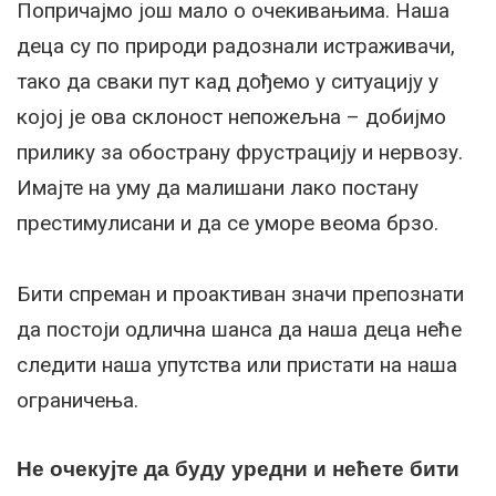
Попричајмо још мало о очекивањима. Наша
деца су по природи радознали истраживачи,
тако да сваки пут кад дођемо у ситуацију у
којој је ова склоност непожељна – добијмо
прилику за обострану фрустрацију и нервозу.
Имајте на уму да малишани лако постану
престимулисани и да се уморе веома брзо.
Бити спреман и проактиван значи препознати
да постоји одлична шанса да наша деца неће
следити наша упутства или пристати на наша
ограничења.
Не очекујте да буду уредни и нећете бити