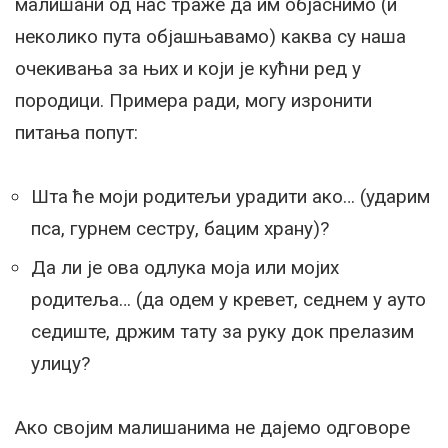
малишани од нас траже да им објаснимо (и
неколико пута објашњавамо) каква су наша
очекивања за њих и који је кућни ред у
породици. Примера ради, могу изронити
питања попут:
Шта ће моји родитељи урадити ако… (ударим
пса, гурнем сестру, бацим храну)?
Да ли је ова одлука моја или мојих
родитеља… (да одем у кревет, седнем у ауто
седиште, држим тату за руку док прелазим
улицу?
Ако својим малишанима не дајемо одговоре