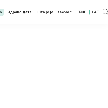
о
Здраво дете
Шта је још важно