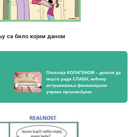
њу са било којим даном
Опсесија КОЛАГЕНОМ – докази да
нешто ради СЛАБИ, већину
истраживања финансирали
управо произвођачи