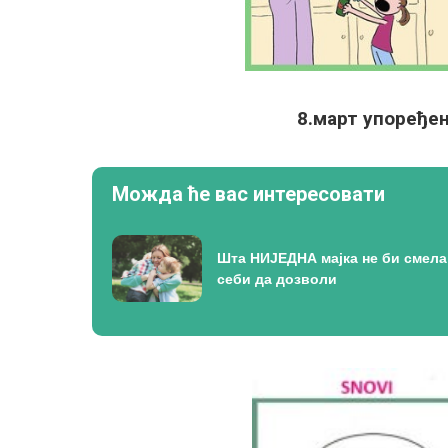
8.март упоређе
Можда ће вас интересовати
Шта НИЈЕДНА мајка не би смела
себи да дозволи