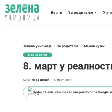
Вести
За родитеље
У уч
Зелена учионица
За родитеље
Мамин кутак
Мамин кутак
8. март у реалнос
Нада Шакић
8. март 2017.
Аутор:
Posted
by
Dodaj Zelenu učionicu kao omiljeni izvor na Google-u