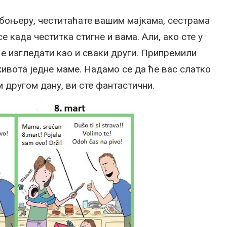
боњеру, честитаћате вашим мајкама, сестрама
 када честитка стигне и вама. Али, ако сте у
ће изгледати као и сваки други. Припремили
живота једне маме. Надамо се да ће вас слатко
м другом дану, ви сте фантастични.