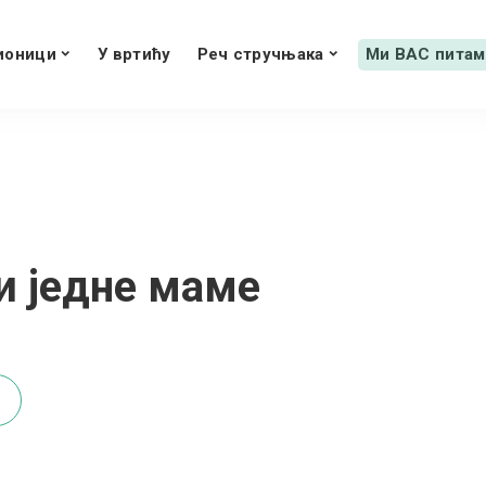
ионици
У вртићу
Реч стручњака
Ми ВАС питам
ти једне маме