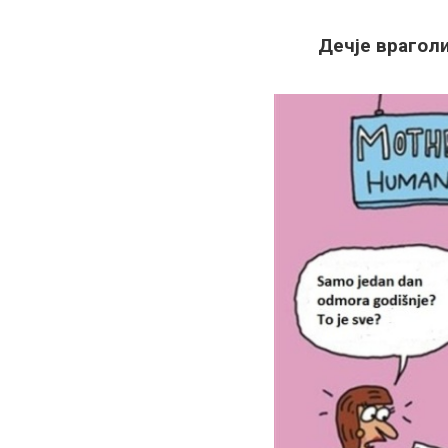
Дечје враголи