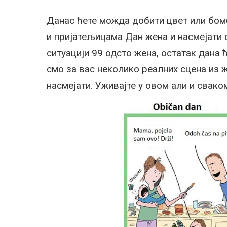
Данас ћете можда добити цвет или бом
и пријатељицама Дан жена и насмејати се
ситуацији 99 одсто жена, остатак дана 
смо за вас неколико реалних сцена из 
насмејати. Уживајте у овом али и свако