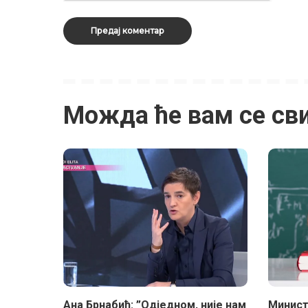
Можда ће вам се св
Ана Брнабић: ”Одједном, није нам
Минист