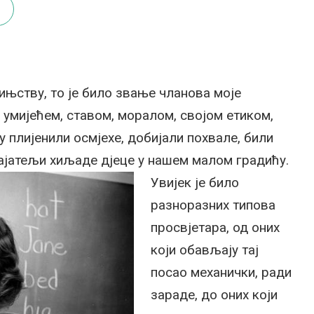
ињству, то је било звање чланова моје
 умијећем, ставом, моралом, својом етиком,
плијенили осмјехе, добијали похвале, били
ајатељи хиљаде дјеце у нашем малом градићу.
Увијек је било
разноразних типова
просвјетара, од оних
који обављају тај
посао механички, ради
зараде, до оних који