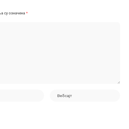
а су означена
*