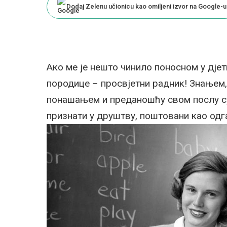
Dodaj Zelenu učionicu kao omiljeni izvor na Google-u
Ако ме је нешто чинило поносном у дјет
породице – просвјетни радник! Знањем,
понашањем и преданошћу свом послу су 
признати у друштву, поштовани као одг