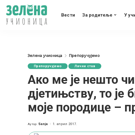
Вести
За родитеље
У уч
Зелена учионица
Препоручујемо
Препоручујемо
Лични став
Ако ме је нешто ч
дјетињству, то је
моје породице – п
Sanja
1. април 2017.
Аутор:
Posted
by