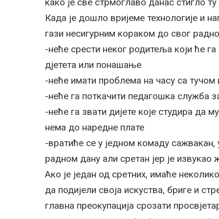
како је све стрмоглаво данас стигло ту г
Када је дошло вријеме технологије и н
гази несигурним кораком до свог радног
-неће срести неког родитеља који ће га
дјетета или понашање
-неће имати проблема на часу са тучом
-неће га поткачити педагошка служба з
-неће га звати дијете које студира да 
нема до наредне плате
-вратиће се у једном комаду сажвакан
радном дану али сретан јер је извукао ж
Ако је један од сретних, имаће неколик
да подијели своја искуства, бриге и стр
главна преокупација срозати просвјетар