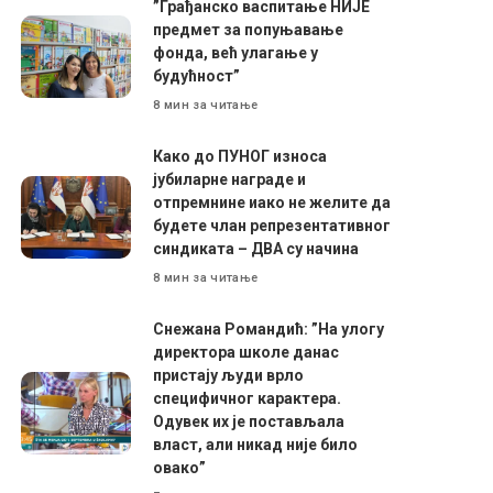
”Грађанско васпитање НИЈЕ
предмет за попуњавање
фонда, већ улагање у
будућност”
8 мин за читање
Како до ПУНОГ износа
јубиларне награде и
отпремнине иако не желите да
будете члан репрезентативног
синдиката – ДВА су начина
8 мин за читање
Снежана Романдић: ”На улогу
директора школе данас
пристају људи врло
специфичног карактера.
Одувек их је постављала
власт, али никад није било
овако”