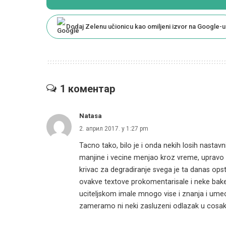
Dodaj Zelenu učionicu kao omiljeni izvor na Google-u
1 коментар
Natasa
2. април 2017. у 1:27 pm
Tacno tako, bilo je i onda nekih losih nastavn
manjine i vecine menjao kroz vreme, upravo kao
krivac za degradiranje svega je ta danas opsta
ovakve textove prokomentarisale i neke bake 
uciteljskom imale mnogo vise i znanja i umeca 
zameramo ni neki zasluzeni odlazak u cosak