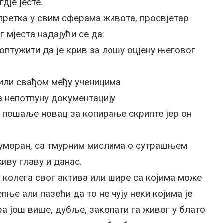
дје јесте.
апретка у свим сферама живота, просвјетар
 мјеста надајући се да:
 оптужити да је крив за лошу оцјену његовог
 или свађом међу ученицима
а непотпуну документацију
му пошаље новац за копирање скрипте јер он
, уморан, са тмурним мислима о сутрашњем
иву главу и данас.
о колега свог актива или шире са којима може
епње али пазећи да то не чују неки којима је
а још више, дубље, закопати га живог у блато