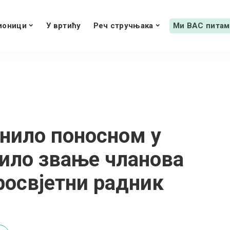
ионици
У вртићу
Реч стручњака
Ми ВАС питам
инило поносном у
 било звање чланова
росвјетни радник