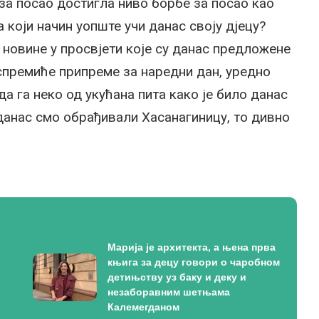
а за посао достигла ниво борбе за посао као
 који начин уопште учи данас своју дјецу?
 новине у просвјети које су данас предложене
 спремиће припреме за наредни дан, уредно
а га неко од укућана пита како је било данас
, данас смо обрађивали Хасанагиницу, то дивно
Марија је архитекта, а њена прва
књига за децу говори о чаробном
детињству уз баку и деку и
незаборавним шетњама
Калемегданом