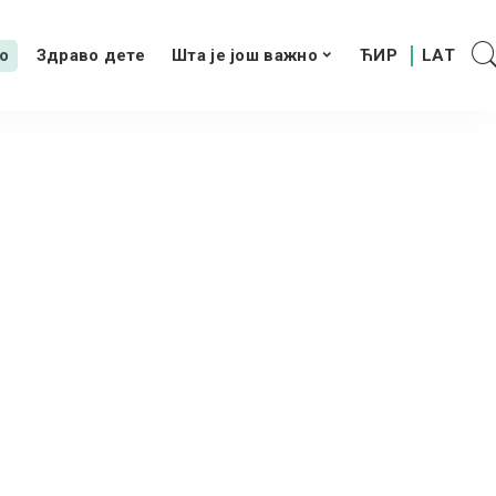
о
Здраво дете
Шта је још важно