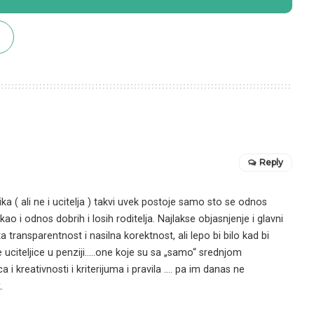
Reply
ika ( ali ne i ucitelja ) takvi uvek postoje samo sto se odnos
 i odnos dobrih i losih roditelja. Najlakse objasnjenje i glavni
 transparentnost i nasilna korektnost, ali lepo bi bilo kad bi
uciteljice u penziji…..one koje su sa „samo“ srednjom
i kreativnosti i kriterijuma i pravila …. pa im danas ne
.