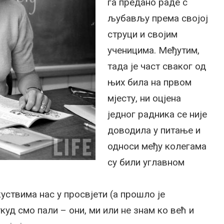
га предано раде с
љубављу према својој
струци и својим
ученицима. Међутим,
тада је част сваког од
њих била на првом
мјесту, ни оцјена
једног радника се није
доводила у питање и
односи међу колегама
су били углавном
скуствима нас у просвјети (а прошло је
куд смо пали – они, ми или не знам ко већ и