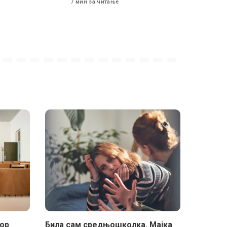
7 мин за читање
бор
Била сам средњошколка. Мајка