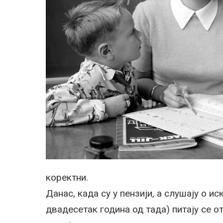
коректни.
Данас, када су у пензији, а слушају о и
двадесетак година од тада) питају се от