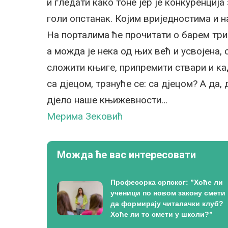
и гледати како тоне јер је конкуренциј
голи опстанак. Којим вриједностима и на
На порталима ће прочитати о барем три
а можда је нека од њих већ и усвојена,
сложити књиге, припремити ствари и кад
са дјецом, трзнуће се: са дјецом? А да
дјело наше књижевности…
Мерима Зековић
Можда ће вас интересовати
Професорка српског: ”Хоће ли
ученици по новом закону смети
да формирају читалачки клуб?
Хоће ли то смети у школи?”