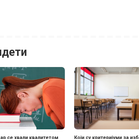
идети
ар се хвали квалитетом
Који су критеријуми за из