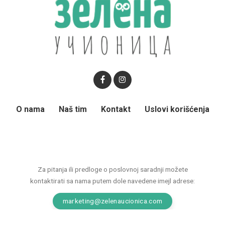
O nama
Naš tim
Kontakt
Uslovi korišćenja
Za pitanja ili predloge o poslovnoj saradnji možete
kontaktirati sa nama putem dole navedene imejl adrese:
marketing@zelenaucionica.com