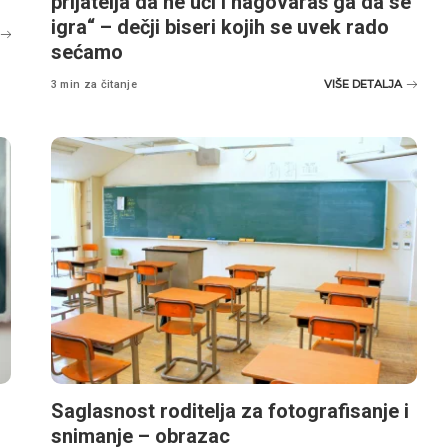
prijatelja da ne uči i nagovaraš ga da se
igra“ – dečji biseri kojih se uvek rado
sećamo
VIŠE DETALJA
3 min za čitanje
Saglasnost roditelja za fotografisanje i
snimanje – obrazac