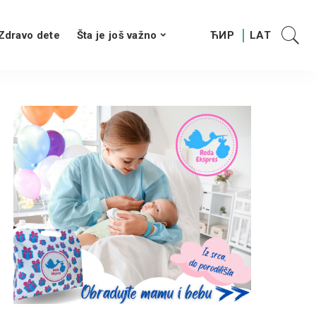
Zdravo dete
Šta je još važno