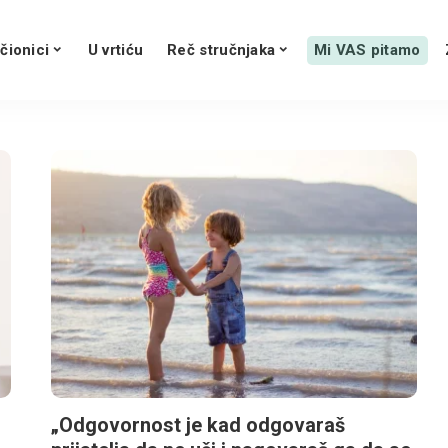
čionici
U vrtiću
Reč stručnjaka
Mi VAS pitamo
„Odgovornost je kad odgovaraš