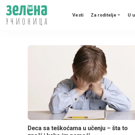
Vesti
Za roditelje
U u
Deca sa teškoćama u učenju – šta to