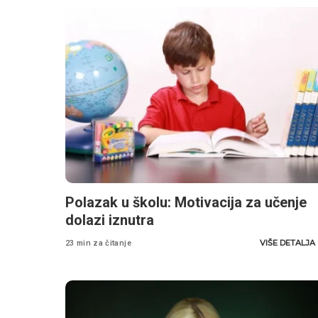
Polazak u školu: Motivacija za učenje
dolazi iznutra
VIŠE DETALJA
23 min za čitanje