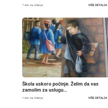
VIŠE DETALJA
7 min za čitanje
Škola uskoro počinje. Želim da vas
zamolim za uslugu…
VIŠE DETALJA
1 min za čitanje