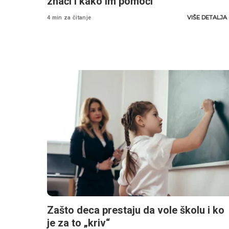
znači i kako im pomoći
VIŠE DETALJA
4 min za čitanje
Zašto deca prestaju da vole školu i ko
je za to „kriv“