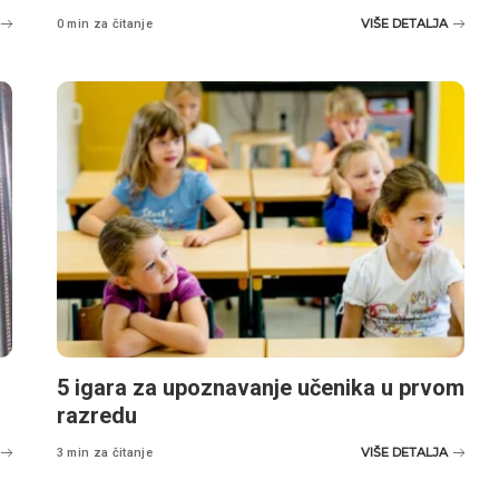
VIŠE DETALJA
0 min za čitanje
5 igara za upoznavanje učenika u prvom
razredu
VIŠE DETALJA
3 min za čitanje