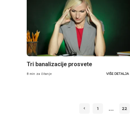
Tri banalizacije prosvete
VIŠE DETALJA
8 min za čitanje
…
1
22