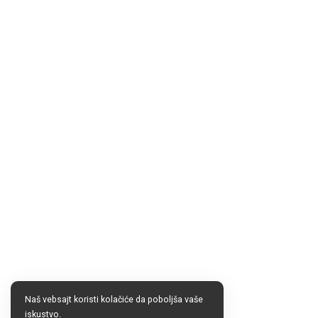
Naš vebsajt koristi kolačiće da poboljša vaše
iskustvo.