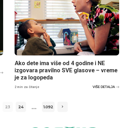
Ako dete ima više od 4 godine i NE
izgovara pravilno SVE glasove – vreme
je za logopeda
VIŠE DETALJA
2 min za čitanje
…
23
24
1.092