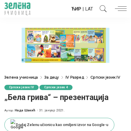
ЋИР
|
LAT
Зелена учионица
За децу
IV Разред
Српски језик IV
Српски језик IV
Српски језик 4
„Бела грива“ – презентација
Нада Шакић
31. јануар 2021.
Аутор:
Posted
by
Dodaj Zelenu učionicu kao omiljeni izvor na Google-u