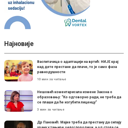
Најновије
Васпитачица о адаптацији на вртић: НИЈЕ крај
кад дете престане да плаче, то је само фаза
равнодушности
10 мин за читање
Нешовић коментарисала измене Закона о
образовању: ”Ко одговорно ради, не треба да
се плаши да ће изгубити лиценцу”
3 мин за читање
Др Пановић: Мајке треба да престану да сипају
храну у тањире целој породици, а од стола се