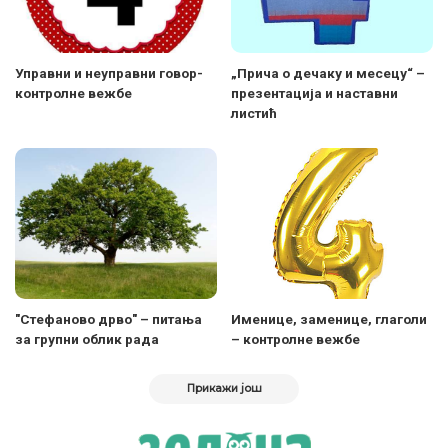
Управни и неуправни говор-
„Прича о дечаку и месецу“ –
контролне вежбе
презентација и наставни
листић
"Стефаново дрво" – питања
Именице, заменице, глаголи
за групни облик рада
– контролне вежбе
Прикажи још