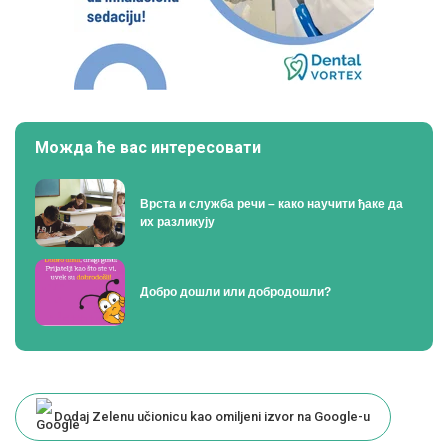
Можда ће вас интересовати
Врста и служба речи – како научити ђаке да
их разликују
Добро дошли или добродошли?
Dodaj Zelenu učionicu kao omiljeni izvor na Google-u