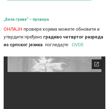
„Бела грива“ – провера
ОНЛАЈН
провере којима можете обновити и
утврдити пређено
градиво четвртог разреда
из српског језика
погледајте
OVDE