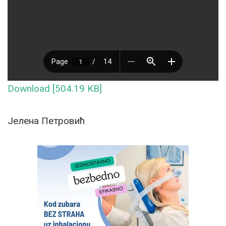
Download [504.19 KB]
Jелена Петровић