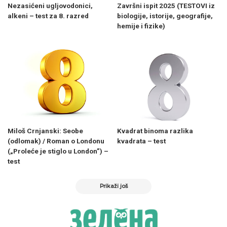
Nezasićeni ugljovodonici,
Završni ispit 2025 (TESTOVI iz
alkeni – test za 8. razred
biologije, istorije, geografije,
hemije i fizike)
Miloš Crnjanski: Seobe
Kvadrat binoma razlika
(odlomak) / Roman o Londonu
kvadrata – test
(„Proleće je stiglo u London”) –
test
Prikaži još