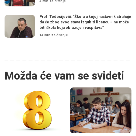
4 min za čitanje
Prof. Todosijević: ”Škola u kojoj nastavnik strahuje
da će zbog svog stava izgubiti licencu – ne može
biti škola koja obrazuje i vaspitava”
14 min za čitanje
Možda će vam se svideti