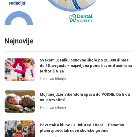
Najnovije
Svakom učeniku osnovne škole po 20.000 dinara
do 15. avgusta – najavljena pomoć svim đacima na
teritoriji Niša
1 min za čitanje
Moj tinejdžer vikendom spava do PODNE. Da li da
mu dozvolim?
6 min za čitanje
Povratak u klupe uz UniCredit Bank – Pametno
planiraj početak nove školske godine