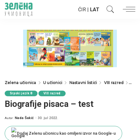
ĆIR
|
LAT
Zelena učionica
U učionici
Nastavni listići
VIII razred
Srpsk
Srpski jezik 8
VIII razred
Biografije pisaca – test
Nada Šakić
30. jul 2022.
Autor:
Posted
by
Dodaj Zelenu učionicu kao omiljeni izvor na Google-u