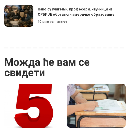
Како су учитељи, професори, научници из
СРБИЈЕ обогатили америчко образовање
10 мин за читање
Можда ће вам се
свидети