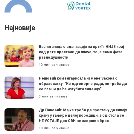
Најновије
Васпитачица о адаптацији на вртић: НИЈЕ крај
кад дете престане да плаче, то је само фаза
равнодушности
10 мин за читање
Нешовић коментарисала измене Закона о
образовању: ”Ко одговорно ради, не треба да
се плаши да ће изгубити лиценцу”
3 мин за читање
Др Пановић: Мајке треба да престану да сипају
храну у тањире целој породици, а од стола се
НЕ УСТАЈЕ док СВИ не заврше оброк
10 мин за читање