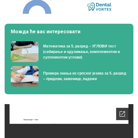
Можда ће вас интересовати
Математика за 5. разред – УГЛОВИ тест
(сабирање и одузимање, комплементни и
суплементни углови)
Провера знања из српског језика за 5. разред
– придеви, заменице, падежи