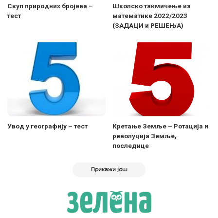
Скуп природних бројева –
Школско такмичење из
тест
математике 2022/2023
(ЗАДАЦИ и РЕШЕЊА)
Увод у географију – тест
Кретање Земље – Ротација и
револуција Земље,
последице
Прикажи још