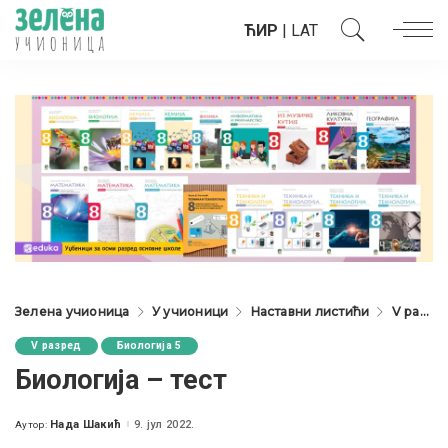
ЋИР
|
LAT
Зелена учионица
У учионици
Наставни листићи
V разред
V разред
Биологија 5
Биологија – тест
Нада Шакић
9. јул 2022.
Аутор:
Posted
by