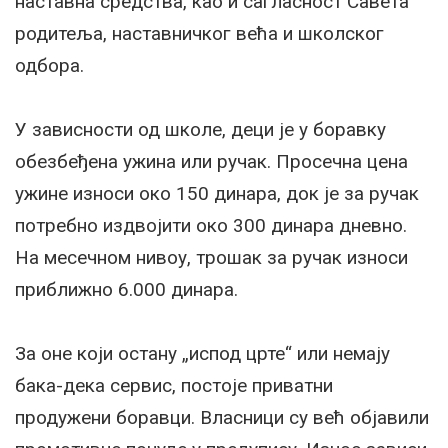
наставна средства, као и сагласност Савета
родитеља, наставничког већа и школског
одбора.
У зависности од школе, деци је у боравку
обезбеђена ужина или ручак. Просечна цена
ужине износи око 150 динара, док је за ручак
потребно издвојити око 300 динара дневно.
На месечном нивоу, трошак за ручак износи
приближно 6.000 динара.
За оне који остану „испод црте“ или немају
бака-дека сервис, постоје приватни
продужени боравци. Власници су већ објавили