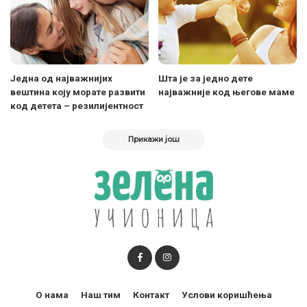
Једна од најважнијих
Шта је за једно дете
вештина коју морате развити
најважније код његове маме
код детета – резилијентност
Прикажи још
О нама
Наш тим
Контакт
Услови коришћења