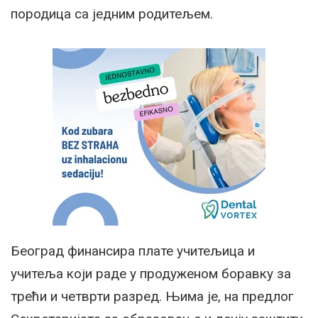
породица са једним родитељем.
Београд финансира плате учитељица и
учитеља који раде у продуженом боравку за
трећи и четврти разред. Њима је, на предлог