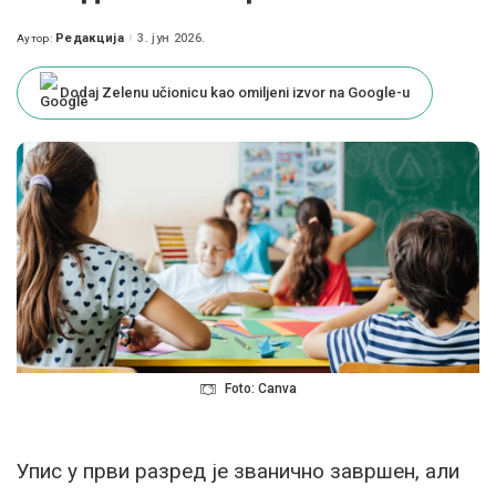
Редакција
3. јун 2026.
Аутор:
Posted
by
Dodaj Zelenu učionicu kao omiljeni izvor na Google-u
Foto: Canva
Упис у први разред је званично завршен, али