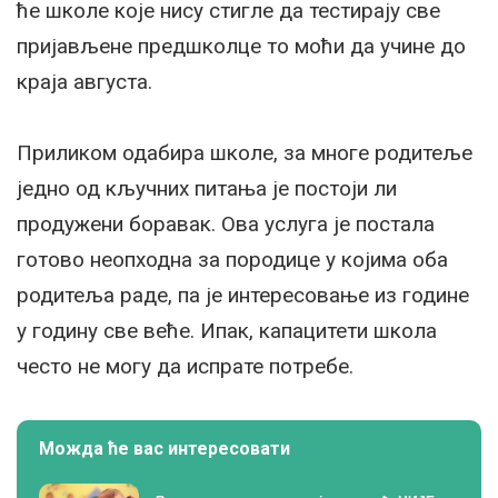
ће школе које нису стигле да тестирају све
пријављене предшколце то моћи да учине до
краја августа.
Приликом одабира школе, за многе родитеље
једно од кључних питања је постоји ли
продужени боравак. Ова услуга је постала
готово неопходна за породице у којима оба
родитеља раде, па је интересовање из године
у годину све веће. Ипак, капацитети школа
често не могу да испрате потребе.
Можда ће вас интересовати