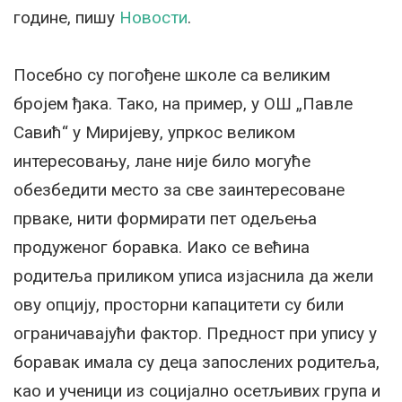
године, пишу
Новости
.
Посебно су погођене школе са великим
бројем ђака. Тако, на пример, у ОШ „Павле
Савић“ у Миријеву, упркос великом
интересовању, лане није било могуће
обезбедити место за све заинтересоване
прваке, нити формирати пет одељења
продуженог боравка. Иако се већина
родитеља приликом уписа изјаснила да жели
ову опцију, просторни капацитети су били
ограничавајући фактор. Предност при упису у
боравак имала су деца запослених родитеља,
као и ученици из социјално осетљивих група и