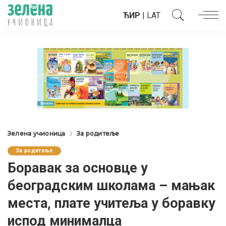
ЋИР
|
LAT
Зелена учионица
За родитеље
За родитеље
Боравак за основце у
београдским школама – мањак
места, плате учитеља у боравку
испод минималца