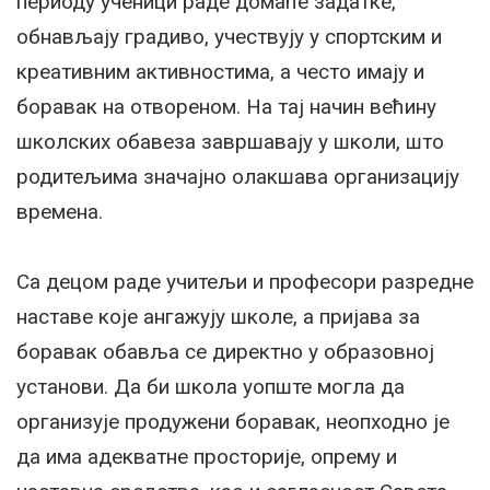
периоду ученици раде домаће задатке,
обнављају градиво, учествују у спортским и
креативним активностима, а често имају и
боравак на отвореном. На тај начин већину
школских обавеза завршавају у школи, што
родитељима значајно олакшава организацију
времена.
Са децом раде учитељи и професори разредне
наставе које ангажују школе, а пријава за
боравак обавља се директно у образовној
установи. Да би школа уопште могла да
организује продужени боравак, неопходно је
да има адекватне просторије, опрему и