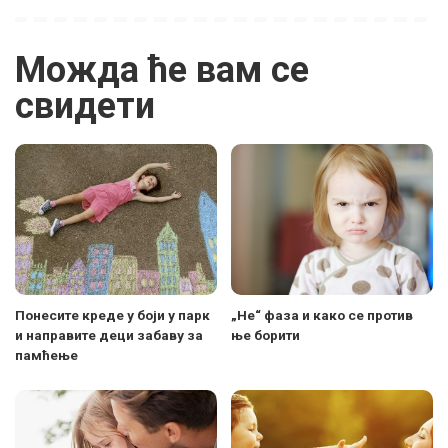
Можда ће вам се
свидети
Понесите креде у боји у парк
„Не“ фаза и како се против
и направите деци забаву за
ње борити
памћење