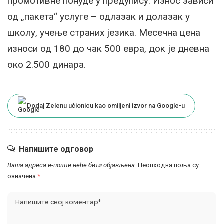
промотивне понуде у предупису. Износ зависи
од „пакета“ услуге – одлазак и долазак у
школу, учење страних језика. Месечна цена
износи од 180 до чак 500 евра, док је дневна
око 2.500 динара.
Dodaj Zelenu učionicu kao omiljeni izvor na Google-u
Напишите одговор
Ваша адреса е-поште неће бити објављена.
Неопходна поља су
означена
*