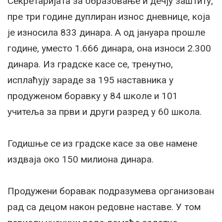
Секретаријата за образовање и дечју заштиту,
пре три године дуплиран износ дневнице, која
је износила 833 динара. А од јануара прошле
године, уместо 1.666 динара, она износи 2.300
динара. Из градске касе се, тренутно,
исплаћују зараде за 195 наставника у
продуженом боравку у 84 школе и 101
учитеља за први и други разред у 60 школа.
Годишње се из градске касе за ове намене
издваја око 150 милиона динара.
Продужени боравак подразумева организован
рад са децом након редовне наставе. У том