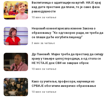
Васпитачица о адаптацији на вртић: НИЈЕ крај
кад дете престане да плаче, то је само фаза
равнодушности
10 мин за читање
Нешовић коментарисала измене Закона о
образовању: ”Ко одговорно ради, не треба да
се плаши да ће изгубити лиценцу”
3 мин за читање
Др Пановић: Мајке треба да престану да сипају
храну у тањире целој породици, а од стола се
НЕ УСТАЈЕ док СВИ не заврше оброк
10 мин за читање
Како су учитељи, професори, научници из
СРБИЈЕ обогатили америчко образовање
10 мин за читање