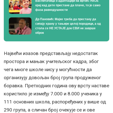
Васпитачица о адаптацији на вртић: НИЈЕ
крај кад дете престане да плаче, то је само
фаза равнодушности
Др Пановић: Мајке треба да престану да
сипају храну у тањире целој породици, а од
стола се НЕ УСТАЈЕ док СВИ не заврше
оброк
Највећи изазов представљају недостатак
простора и мањак учитељског кадра, због
чега многе школе нису у могућности да
организују довољан број група продуженог
боравка. Претходних година ову врсту наставе
користило је између 7.000 и 8.000 ученика у
111 основних школа, распоређених у више од
290 група, а сличан број очекује се и ове