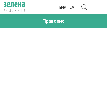
ЋИР
|
LAT
Правопис