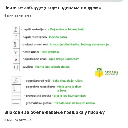
Језичке заблуде у које годинама верујемо
4 мин за читање
Знакови за обележавање грешака у писању
0 мин за читање