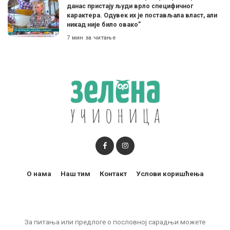
данас пристају људи врло специфичног
карактера. Одувек их је постављала власт, али
никад није било овако”
7 мин за читање
О нама
Наш тим
Контакт
Услови коришћења
За питања или предлоге о пословној сарадњи можете