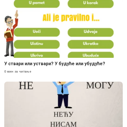
У ствари или уствари? У будуће или убудуће?
0 мин за читање