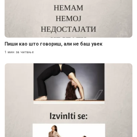
Пиши као што говориш, али не баш увек
1 мин за читање