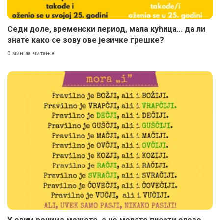
Седи доле, временски период, мала кућица… да ли
знате како се зову ове језичке грешке?
0 мин за читање
У овим речима можете, а не морате писати слово