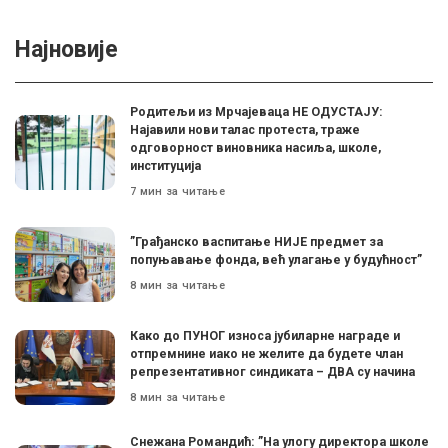
Најновије
Родитељи из Мрчајеваца НЕ ОДУСТАЈУ:
Најавили нови талас протеста, траже
одговорност виновника насиља, школе,
институција
7 мин за читање
”Грађанско васпитање НИЈЕ предмет за
попуњавање фонда, већ улагање у будућност”
8 мин за читање
Како до ПУНОГ износа јубиларне награде и
отпремнине иако не желите да будете члан
репрезентативног синдиката – ДВА су начина
8 мин за читање
Снежана Романдић: ”На улогу директора школе