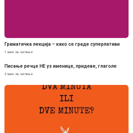
Граматичка лекција – како се граде суперлативи
1 мин за читање
Писање речце НЕ уз именице, придеве, глаголе
2 мин за читање