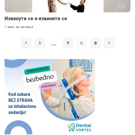
Извинути се и извинити се
1 мин за читање
…
1
7
8
9