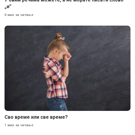
„и”
0 мин за читање
Сво време или све време?
1 мин за читање