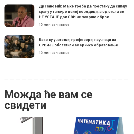
Др Пановић: Мајке треба да престану да сипају
храну у тањире целој породици, а од стола се
НЕ УСТАЈЕ док СВИ не заврше оброк
10 мин за читање
Како су учитељи, професори, научници из
СРБИЈЕ обогатили америчко образовање
10 мин за читање
Можда ће вам се
свидети