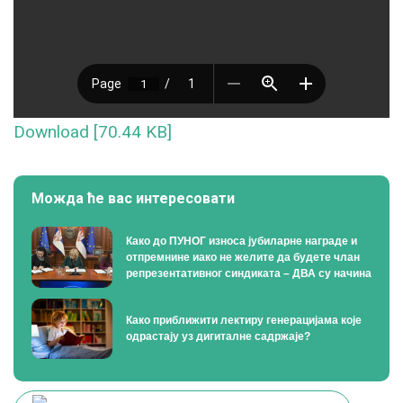
Download [70.44 KB]
Можда ће вас интересовати
Како до ПУНОГ износа јубиларне награде и
отпремнине иако не желите да будете члан
репрезентативног синдиката – ДВА су начина
Како приближити лектиру генерацијама које
одрастају уз дигиталне садржаје?