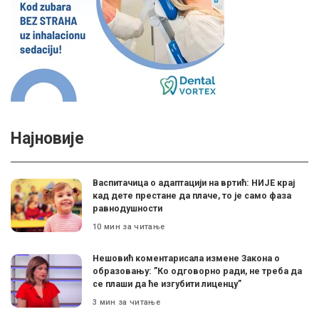
Најновије
Васпитачица о адаптацији на вртић: НИЈЕ крај
кад дете престане да плаче, то је само фаза
равнодушности
10 мин за читање
Нешовић коментарисала измене Закона о
образовању: ”Ко одговорно ради, не треба да
се плаши да ће изгубити лиценцу”
3 мин за читање