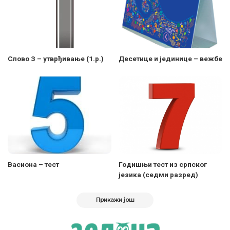
Слово З – утврђивање (1.р.)
Десетице и јединице – вежбе
Васиона – тест
Годишњи тест из српског
језика (седми разред)
Прикажи још