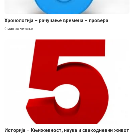
Хронологија – рачунање времена – провера
0 мин за читање
Историја – Књижевност, наука и свакодневни живот