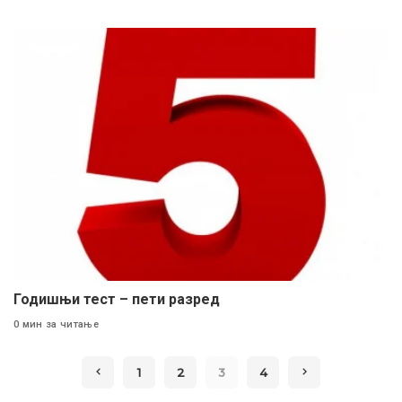
Годишњи тест – пети разред
0 мин за читање
1
2
3
4