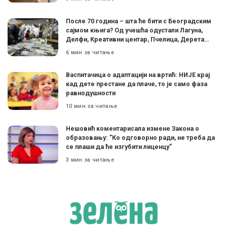
После 70 година – шта ће бити с Београдским
сајмом књига? Од учешћа одустали Лагуна,
Делфи, Креативни центар, Пчелица, Дерета…
6 мин за читање
Васпитачица о адаптацији на вртић: НИЈЕ крај
кад дете престане да плаче, то је само фаза
равнодушности
10 мин за читање
Нешовић коментарисала измене Закона о
образовању: ”Ко одговорно ради, не треба да
се плаши да ће изгубити лиценцу”
3 мин за читање