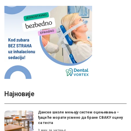
Најновије
Данске школе мењају систем оцењивања –
ђаци ће морати усмено да бране СВАКУ оцену
са теста
3 мин за читање