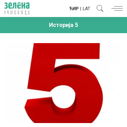
ЋИР
|
LAT
Историја 5