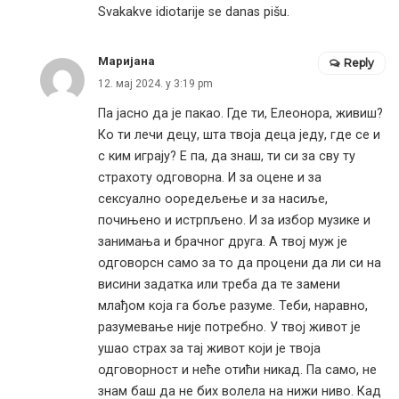
Svakakve idiotarije se danas pišu.
Маријана
Reply
12. мај 2024. у 3:19 pm
Па јасно да је пакао. Где ти, Елеонора, живиш?
Ко ти лечи децу, шта твоја деца једу, где се и
с ким играју? Е па, да знаш, ти си за сву ту
страхоту одговорна. И за оцене и за
сексуално ооредељење и за насиље,
почињено и истрпљено. И за избор музике и
занимања и брачног друга. А твој муж је
одговорсн само за то да процени да ли си на
висини задатка или треба да те замени
млађом која га боље разуме. Теби, наравно,
разумевање није потребно. У твој живот је
ушао страх за тај живот који је твоја
одговорност и неће отићи никад. Па само, не
знам баш да не бих волела на нижи ниво. Кад