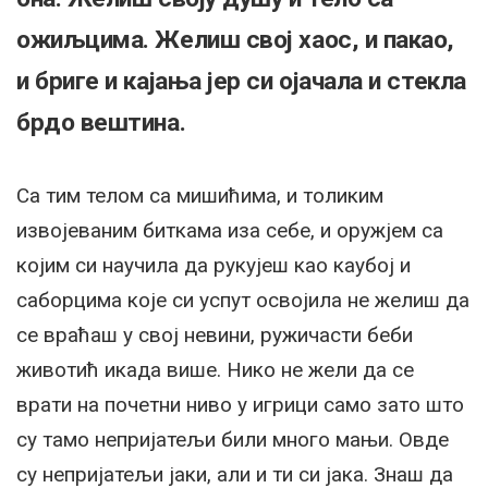
ожиљцима. Желиш свој хаос, и пакао,
и бриге и кајања јер си ојачала и стекла
брдо вештина.
Са тим телом са мишићима, и толиким
извојеваним биткама иза себе, и оружјем са
којим си научила да рукујеш као каубој и
саборцима које си успут освојила не желиш да
се враћаш у свој невини, ружичасти беби
животић икада више. Нико не жели да се
врати на почетни ниво у игрици само зато што
су тамо непријатељи били много мањи. Овде
су непријатељи јаки, али и ти си јака. Знаш да