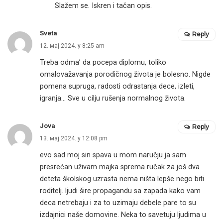
Slažem se. Iskren i tačan opis.
Sveta
Reply
12. мај 2024. у 8:25 am
Treba odma’ da pocepa diplomu, toliko
omalovažavanja porodičnog života je bolesno. Nigde
pomena supruga, radosti odrastanja dece, izleti,
igranja… Sve u cilju rušenja normalnog života.
Jova
Reply
13. мај 2024. у 12:08 pm
evo sad moj sin spava u mom naručju ja sam
presrećan uživam majka sprema ručak za još dva
deteta školskog uzrasta nema ništa lepše nego biti
roditelj. ljudi šire propagandu sa zapada kako vam
deca netrebaju i za to uzimaju debele pare to su
izdajnici naše domovine. Neka to savetuju ljudima u