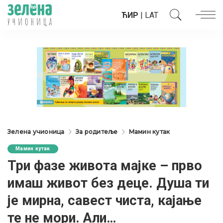
ЋИР
|
LAT
Зелена учионица
За родитеље
Мамин кутак
Мамин кутак
Три фазе живота мајке – прво
имаш живот без деце. Душа ти
је мирна, савест чиста, кајање
те не мори. Али…