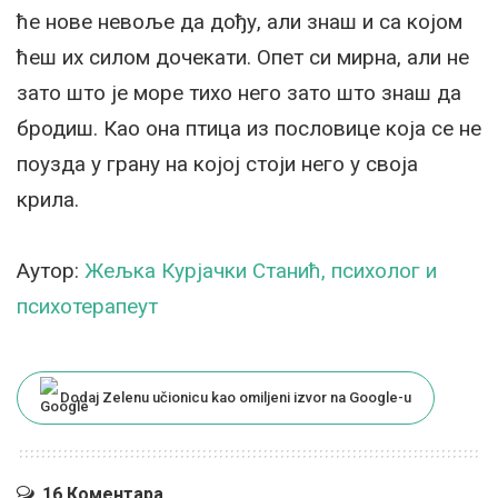
ће нове невоље да дођу, али знаш и са којом
ћеш их силом дочекати. Опет си мирна, али не
зато што је море тихо него зато што знаш да
бродиш. Као она птица из пословице која се не
поузда у грану на којој стоји него у своја
крила.
Аутор:
Жељка Курјачки Станић, психолог и
психотерапеут
Dodaj Zelenu učionicu kao omiljeni izvor na Google-u
16 Коментара