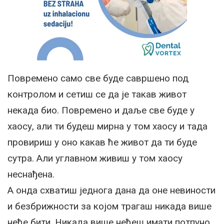
Повремено само све буде савршено под
контролом и сетиш се да је такав живот
некада био. Повремено и даље све буде у
хаосу, али ти будеш мирна у том хаосу и тада
провириш у оно какав ће живот да ти буде
сутра. Али углавном живиш у том хаосу
неснађена.
А онда схватиш једнога дана да оне невиности
и безбрижности за којом трагаш никада више
неће бити. Никада више нећеш имати потпуно