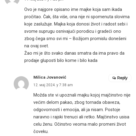
Ovo je najgore opisano ime majke koja sam ikada
pročitao. Čak, šta više, ona nije ni spomenuta slovima
koje zaslužuje. Majka koja donosi život i radost sebi i
svome suprugu osnivajući porodicu i gradeći ono
zbog čega smo svi mi – Božijom promislu donešeni
na ovaj svet.
Žao mi je što svako danas smatra da ima pravo da
prodaje gluposti bilo kome i bilo kada
Milica Jovanović
Reply
12. мај 2024. у 7:38 am
Možda ste vi upoznali majku kojoj majčinstvo nije
većim delom pakao, zbog tornada obaveza,
odgovornosti i emocija, ali ja nisam. Postoje
naravno i rajski trenuci ali retko. Majčinstvo usisa
celu ženu. Očinstvo veoma malo promeni život
čoveku.