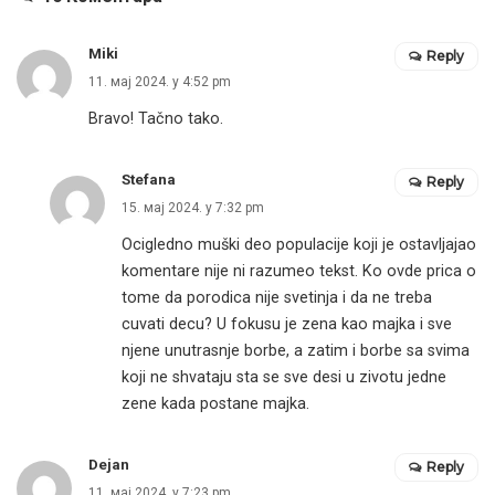
Miki
Reply
11. мај 2024. у 4:52 pm
Bravo! Tačno tako.
Stefana
Reply
15. мај 2024. у 7:32 pm
Ocigledno muški deo populacije koji je ostavljajao
komentare nije ni razumeo tekst. Ko ovde prica o
tome da porodica nije svetinja i da ne treba
cuvati decu? U fokusu je zena kao majka i sve
njene unutrasnje borbe, a zatim i borbe sa svima
koji ne shvataju sta se sve desi u zivotu jedne
zene kada postane majka.
Dejan
Reply
11. мај 2024. у 7:23 pm