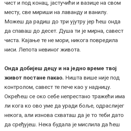
чист и под конац, јастучићи и вазице на свом
месту, све мириши на лаванду и ванилу.
Можеш да радиш до три ујутру јер ћеш онда
да спаваш до десет. Душа ти је мирна, савест
чиста. Кајање те не мори, никога повредила
ниси. Лепота невиног живота.
Онда добијеш децу и на једно време твој
живот постане пакао.
Ништа више није под
контролом, савест те пече као у надницу.
Окрећеш се око себе непрестано тражећи има
ли кога ко ово уме да уради боље, одраслијег
некога, али изнова схваташ да је то теби дато
да сређујеш. Нека будала је мислила да ћеш