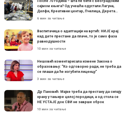
После 70 година – шта ће бити с Београдским
сајмом књига? Од учешћа одустали Лагуна,
Делфи, Креативни центар, Пчелица, Дерета…
6 мин за читање
Васпитачица о адаптацији на вртић: НИЈЕ крај
кад дете престане да плаче, то је само фаза
равнодушности
10 мин за читање
Нешовић коментарисала измене Закона о
образовању: ”Ко одговорно ради, не треба да
се плаши да ће изгубити лиценцу”
3 мин за читање
Др Пановић: Мајке треба да престану да сипају
храну у тањире целој породици, а од стола се
НЕ УСТАЈЕ док СВИ не заврше оброк
10 мин за читање