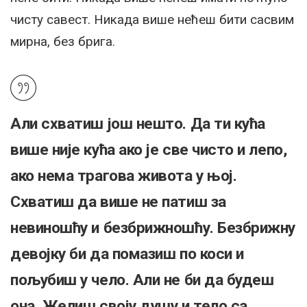
чисту савест. Никада више нећеш бити сасвим
мирна, без брига.
Али схватиш још нешто. Да ти кућа
више није кућа ако је све чисто и лепо,
ако нема трагова живота у њој.
Схватиш да више не патиш за
невиношћу и безбрижношћу. Безбрижну
девојку би да помазиш по коси и
пољубиш у чело. Али не би да будеш
она. Желиш своју душу и тело са