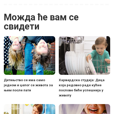
Можда ће вам се
свидети
Детињство се има само
Харвардска студија: Деца
једном и целог се живота за
која редовно раде кућне
њим после пати
послове биће успешнија у
животу