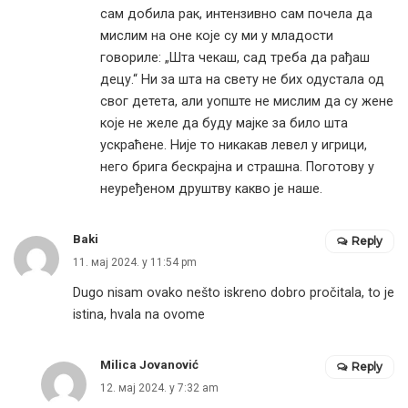
сам добила рак, интензивно сам почела да
мислим на оне које су ми у младости
говориле: „Шта чекаш, сад треба да рађаш
децу.“ Ни за шта на свету не бих одустала од
свог детета, али уопште не мислим да су жене
које не желе да буду мајке за било шта
ускраћене. Није то никакав левел у игрици,
него брига бескрајна и страшна. Поготову у
неуређеном друштву какво је наше.
Baki
Reply
11. мај 2024. у 11:54 pm
Dugo nisam ovako nešto iskreno dobro pročitala, to je
istina, hvala na ovome
Milica Jovanović
Reply
12. мај 2024. у 7:32 am