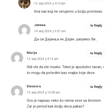
12. мај 2024. у 4:13 pm
Ima nas koji ne verujemo u božju promisao.
Јелена
Reply
14. мај 2024. у 9:57 am
Да си Дејана,а не Дејан…разумео би…
Marija
Reply
12. мај 2024. у 9:13 am
Vidi ste da ste musko. Tekst je apsolutno tacan, i
to mogu da potvrdim kao majka troje dece.
Eleonora
Reply
12. мај 2024. у 10:08 am
Ovo je napisao neko ko nema veze sa životom.
Zar je period kad dodju deca pakao?