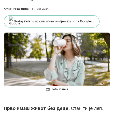
Редакција
11. мај 2024.
Аутор:
Posted
by
Dodaj Zelenu učionicu kao omiljeni izvor na Google-u
Foto: Canva
Прво имаш живот без деце.
Стан ти је леп,