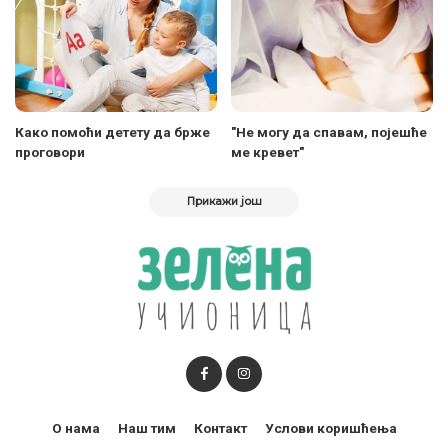
Како помоћи детету да брже
"Не могу да спавам, појешће
проговори
ме кревет"
Прикажи још
О нама
Наш тим
Контакт
Услови коришћења