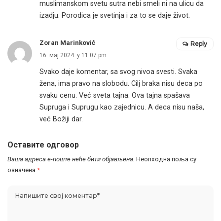
muslimanskom svetu sutra nebi smeli ni na ulicu da
izadju. Porodica je svetinja i za to se daje život.
Zoran Marinković
Reply
16. мај 2024. у 11:07 pm
Svako daje komentar, sa svog nivoa svesti. Svaka
žena, ima pravo na slobodu. Cilj braka nisu deca po
svaku cenu. Već sveta tajna. Ova tajna spašava
Supruga i Suprugu kao zajednicu. A deca nisu naša,
već Božiji dar.
Оставите одговор
Ваша адреса е-поште неће бити објављена.
Неопходна поља су
означена
*