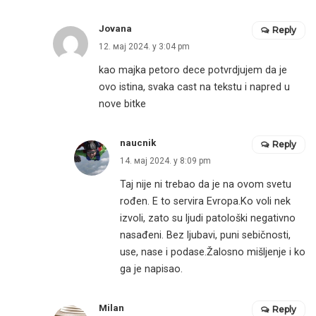
Jovana
Reply
12. мај 2024. у 3:04 pm
kao majka petoro dece potvrdjujem da je
ovo istina, svaka cast na tekstu i napred u
nove bitke
naucnik
Reply
14. мај 2024. у 8:09 pm
Taj nije ni trebao da je na ovom svetu
rođen. E to servira Evropa.Ko voli nek
izvoli, zato su ljudi patološki negativno
nasađeni. Bez ljubavi, puni sebičnosti,
use, nase i podase.Žalosno mišljenje i ko
ga je napisao.
Milan
Reply