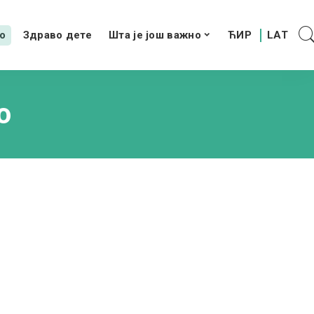
о
Здраво дете
Шта је још важно
о