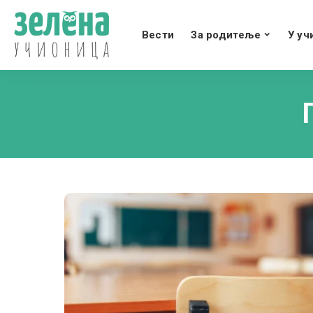
Вести
За родитеље
У уч