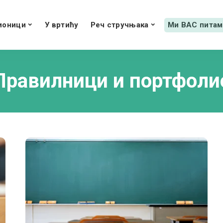
ионици
У вртићу
Реч стручњака
Ми ВАС питам
Правилници и портфоли