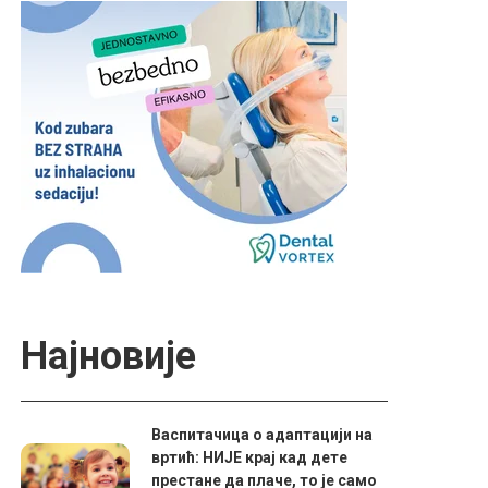
Најновије
Васпитачица о адаптацији на
вртић: НИЈЕ крај кад дете
престане да плаче, то је само