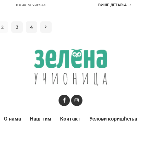
ВИШЕ ДЕТАЉА
0 мин за читање
2
3
4
О нама
Наш тим
Контакт
Услови коришћења