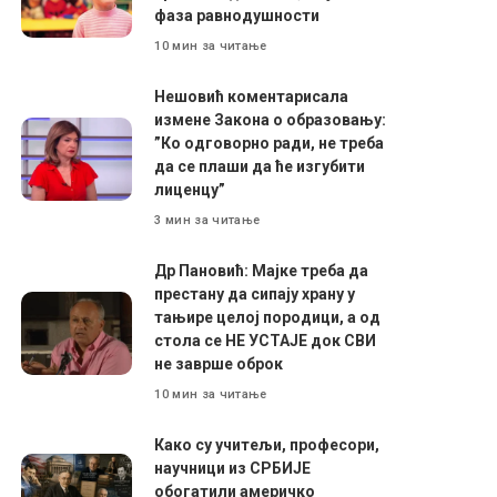
фаза равнодушности
10 мин за читање
Нешовић коментарисала
измене Закона о образовању:
”Ко одговорно ради, не треба
да се плаши да ће изгубити
лиценцу”
3 мин за читање
Др Пановић: Мајке треба да
престану да сипају храну у
тањире целој породици, а од
стола се НЕ УСТАЈЕ док СВИ
не заврше оброк
10 мин за читање
Како су учитељи, професори,
научници из СРБИЈЕ
обогатили америчко