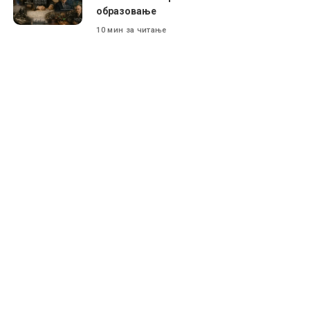
образовање
10 мин за читање