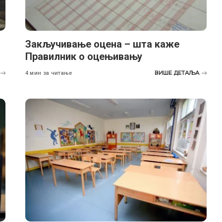
Закључивање оцена – шта каже
Правилник о оцењивању
ВИШЕ ДЕТАЉА
4 мин за читање