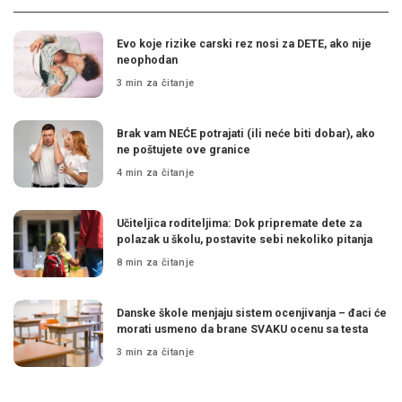
Evo koje rizike carski rez nosi za DETE, ako nije
neophodan
3 min za čitanje
Brak vam NEĆE potrajati (ili neće biti dobar), ako
ne poštujete ove granice
4 min za čitanje
Učiteljica roditeljima: Dok pripremate dete za
polazak u školu, postavite sebi nekoliko pitanja
8 min za čitanje
Danske škole menjaju sistem ocenjivanja – đaci će
morati usmeno da brane SVAKU ocenu sa testa
3 min za čitanje