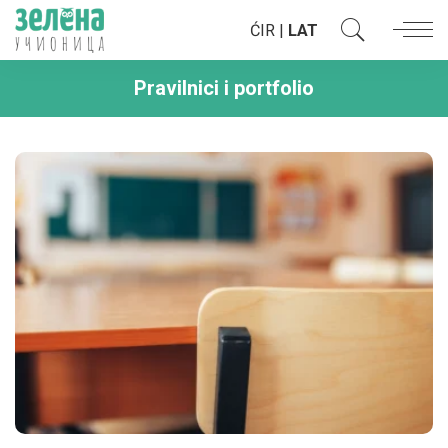
ĆIR
|
LAT
Pravilnici i portfolio