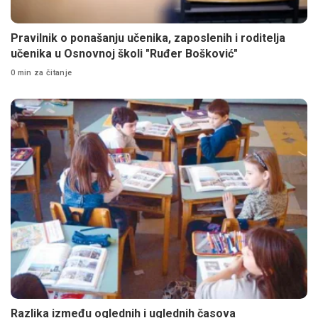
Pravilnik o ponašanju učenika, zaposlenih i roditelja
učenika u Osnovnoj školi "Ruđer Bošković"
0 min za čitanje
Razlika između oglednih i uglednih časova