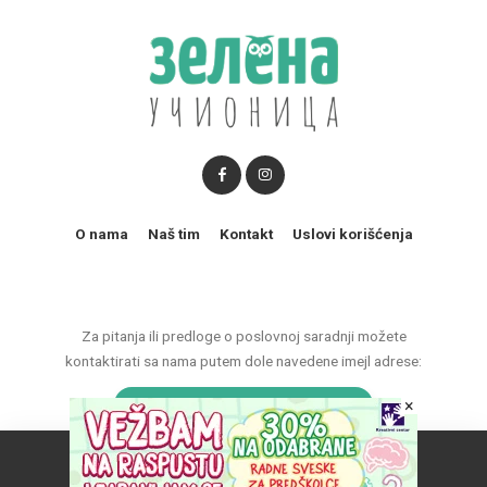
O nama
Naš tim
Kontakt
Uslovi korišćenja
Za pitanja ili predloge o poslovnoj saradnji možete
kontaktirati sa nama putem dole navedene imejl adrese:
×
marketing@zelenaucionica.com
Naš vebsajt koristi kolačiće da poboljša vaše iskustvo.