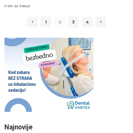
0 min za čitanje
1
2
3
4
Najnovije