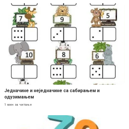
Једначине и неједначине са сабирањем и
одузимањем
1 мин за читање