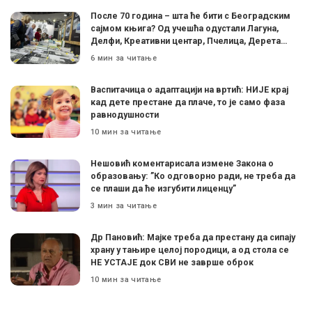
После 70 година – шта ће бити с Београдским
сајмом књига? Од учешћа одустали Лагуна,
Делфи, Креативни центар, Пчелица, Дерета…
6 мин за читање
Васпитачица о адаптацији на вртић: НИЈЕ крај
кад дете престане да плаче, то је само фаза
равнодушности
10 мин за читање
Нешовић коментарисала измене Закона о
образовању: ”Ко одговорно ради, не треба да
се плаши да ће изгубити лиценцу”
3 мин за читање
Др Пановић: Мајке треба да престану да сипају
храну у тањире целој породици, а од стола се
НЕ УСТАЈЕ док СВИ не заврше оброк
10 мин за читање