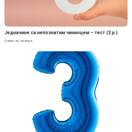
Једначине са непознатим чиниоцем – тест (3.р.)
0 мин за читање