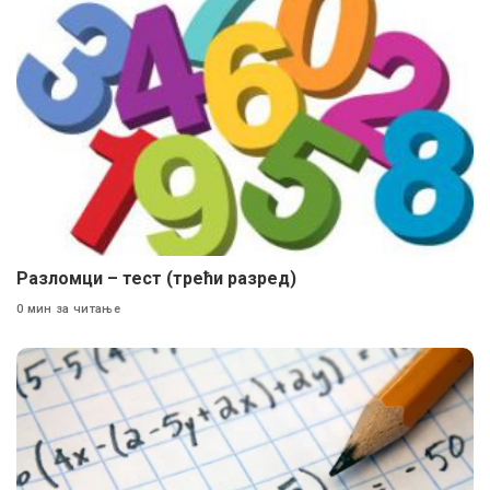
Разломци – тест (трећи разред)
0 мин за читање