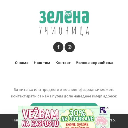
О нама
Наш тим
Контакт
Услови коришћења
За питања или предлоге о пословној сарадњи можете
контактирати са нама путем доле наведене имејл адресе:
marketing@zelenaucionica.com
×
Наш вебсајт користи колачиће да побољша ваше искуство.