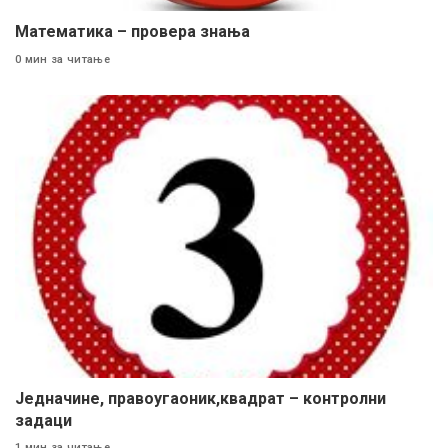
Математика – провера знања
0 мин за читање
Jедначине, правоугаоник,квадрат – контролни
задаци
1 мин за читање