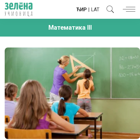
ЋИР
|
LAT
Математика III