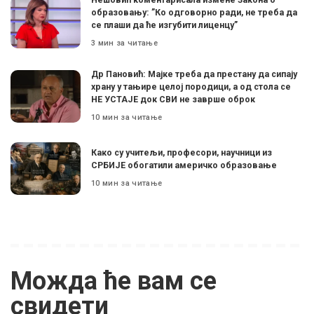
образовању: ”Ко одговорно ради, не треба да
се плаши да ће изгубити лиценцу”
3 мин за читање
Др Пановић: Мајке треба да престану да сипају
храну у тањире целој породици, а од стола се
НЕ УСТАЈЕ док СВИ не заврше оброк
10 мин за читање
Како су учитељи, професори, научници из
СРБИЈЕ обогатили америчко образовање
10 мин за читање
Можда ће вам се
свидети