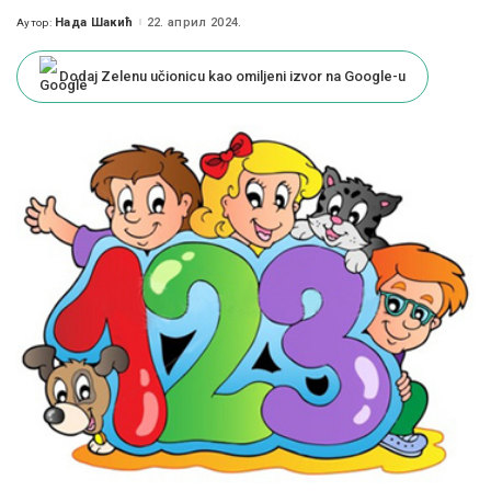
Нада Шакић
22. април 2024.
Аутор:
Posted
by
Dodaj Zelenu učionicu kao omiljeni izvor na Google-u