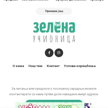
Прикажи још
О нама
Наш тим
Контакт
Услови коришћења
За питања или предлоге о пословној сарадњи можете
контактирати са нама путем доле наведене имејл адресе:
×
marketing@zelenaucionica.com