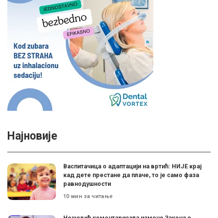
Најновије
Васпитачица о адаптацији на вртић: НИЈЕ крај
кад дете престане да плаче, то је само фаза
равнодушности
10 мин за читање
Нешовић коментарисала измене Закона о