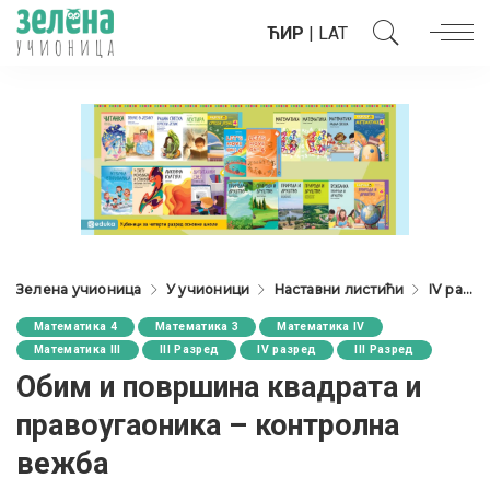
ЋИР
|
LAT
Зелена учионица
У учионици
Наставни листићи
IV разред
Математика 4
Математика 3
Математика IV
Математика III
III Разред
IV разред
III Разред
Oбим и површина квадрата и
правоугаоника – контролна
вежба