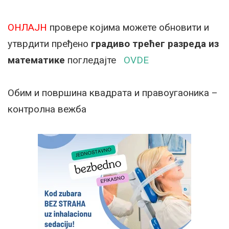
ОНЛАЈН
провере којима можете обновити и
утврдити пређено
градиво трећег разреда из
математике
погледајте
OVDE
Oбим и површина квадрата и правоугаоника –
контролна вежба