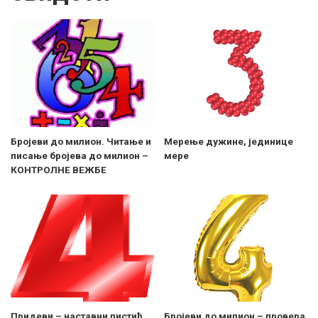
Бројеви до милион. Читање и
Meрење дужине, јединице
писање бројева до милион –
мере
КОНТРОЛНЕ ВЕЖБЕ
Придеви – наставни листић
Бројеви до милион – провера