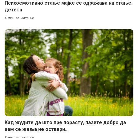
Психоемотивно стање мајке се одражава на стање
детета
4 мин за читање
Кад жудите да што пре порасту, пазите добро да
вам се жеља не оствари…
5 мин за читање