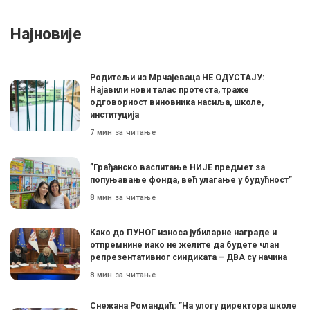
Најновије
Родитељи из Мрчајеваца НЕ ОДУСТАЈУ:
Најавили нови талас протеста, траже
одговорност виновника насиља, школе,
институција
7 мин за читање
”Грађанско васпитање НИЈЕ предмет за
попуњавање фонда, већ улагање у будућност”
8 мин за читање
Како до ПУНОГ износа јубиларне награде и
отпремнине иако не желите да будете члан
репрезентативног синдиката – ДВА су начина
8 мин за читање
Снежана Романдић: ”На улогу директора школе