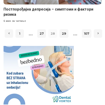
Постпорођајна депресија – симптоми и фактори
ризика
6 мин за читање
…
…
1
27
28
29
107