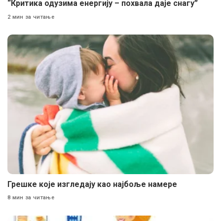
“Критика одузима енергију – похвала даје снагу”
2 мин за читање
Грешке које изгледају као најбоље намере
8 мин за читање