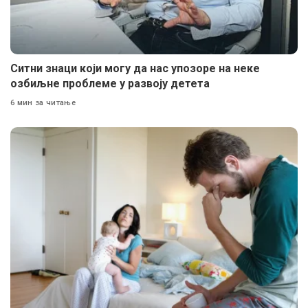
Ситни знаци који могу да нас упозоре на неке
озбиљне проблеме у развоју детета
6 мин за читање