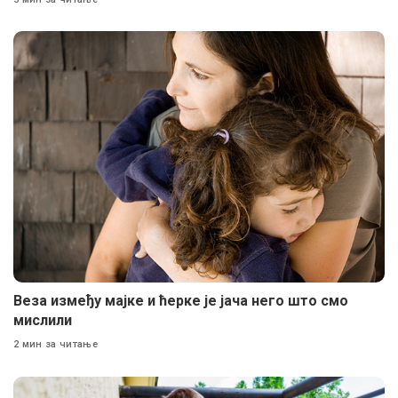
Веза између мајке и ћерке је јача него што смо
мислили
2 мин за читање