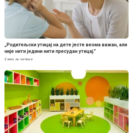
„Родитељски утицај на дете јесте веома важан, али
није нити једини нити пресудан утицај.”
5 мин за читање