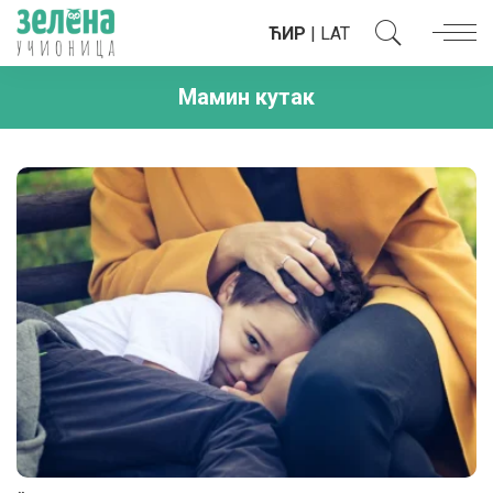
ЋИР
|
LAT
Мамин кутак