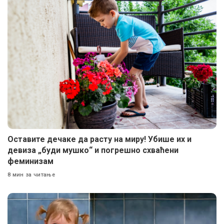
Оставите дечаке да расту на миру! Убише их и
девиза „буди мушко“ и погрешно схваћени
феминизам
8 мин за читање