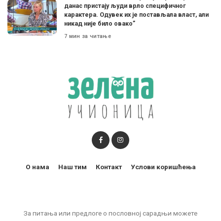
данас пристају људи врло специфичног
карактера. Одувек их је постављала власт, али
никад није било овако”
7 мин за читање
О нама
Наш тим
Контакт
Услови коришћења
За питања или предлоге о пословној сарадњи можете