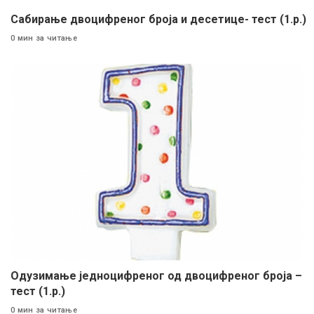
Сабирање двоцифреног броја и десетице- тест (1.р.)
0 мин за читање
Одузимање једноцифреног од двоцифреног броја –
тест (1.р.)
0 мин за читање