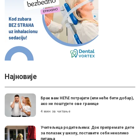
Најновије
Брак вам НЕЋЕ потрајати (или неће бити добар),
ако не поштујете ове границе
4 мин за читање
Учитељица родитељима: Док припремате дете
за полазак у школу, поставите себи неколико
питања