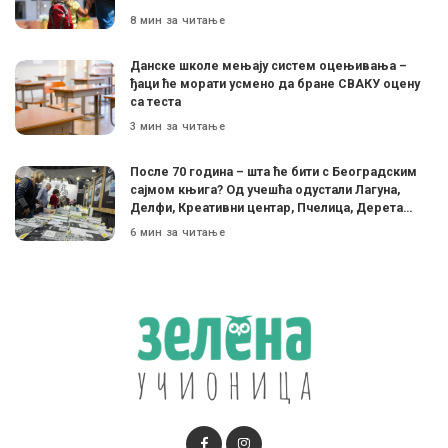
8 мин за читање
Данске школе мењају систем оцењивања –
ђаци ће морати усмено да бране СВАКУ оцену
са теста
3 мин за читање
После 70 година – шта ће бити с Београдским
сајмом књига? Од учешћа одустали Лагуна,
Делфи, Креативни центар, Пчелица, Дерета…
6 мин за читање