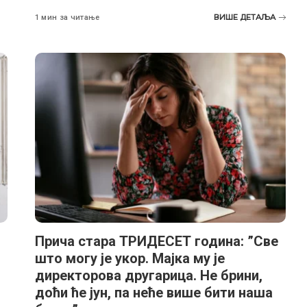
ВИШЕ ДЕТАЉА
1 мин за читање
Прича стара ТРИДЕСЕТ година: ”Све
што могу је укор. Мајка му је
директорова другарица. Не брини,
доћи ће јун, па неће више бити наша