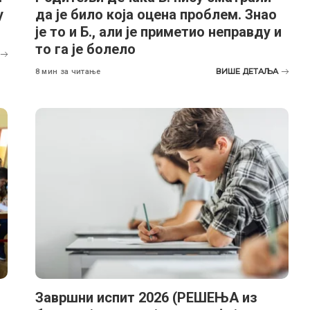
у
да је било која оцена проблем. Знао
је то и Б., али је приметио неправду и
то га је болело
ВИШЕ ДЕТАЉА
8 мин за читање
Завршни испит 2026 (РЕШЕЊА из