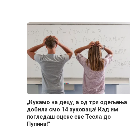
„Кукамо на децу, а од три одељења
добили смо 14 вуковаца! Кад им
погледаш оцене све Тесла до
Пупина!”