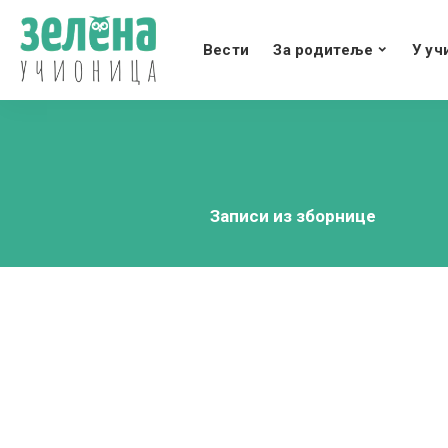
Вести
За родитеље
У уч
Записи из зборнице