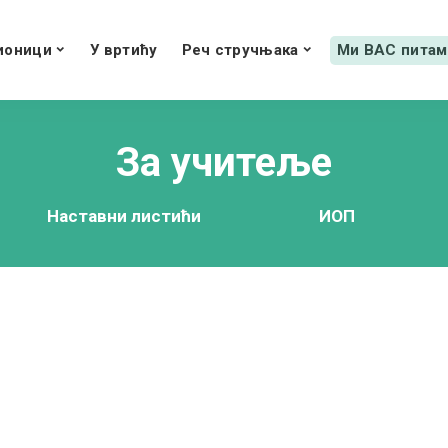
ионици
У вртићу
Реч стручњака
Ми ВАС питам
За учитеље
Наставни листићи
ИОП