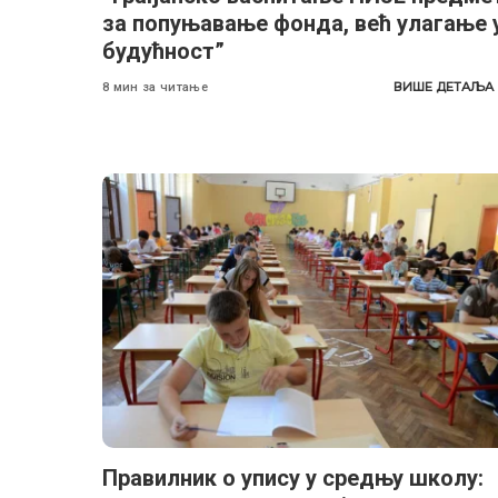
за попуњавање фонда, већ улагање 
будућност”
ВИШЕ ДЕТАЉА
8 мин за читање
Правилник о упису у средњу школу: