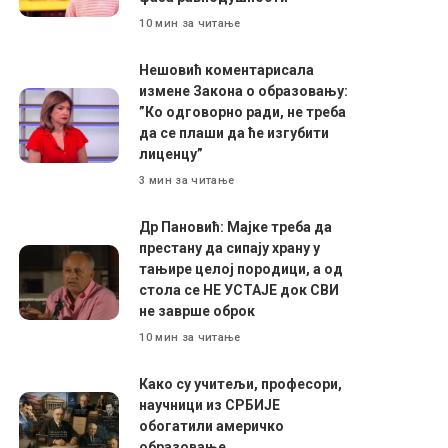
10 мин за читање
Нешовић коментарисала
измене Закона о образовању:
”Ко одговорно ради, не треба
да се плаши да ће изгубити
лиценцу”
3 мин за читање
Др Пановић: Мајке треба да
престану да сипају храну у
тањире целој породици, а од
стола се НЕ УСТАЈЕ док СВИ
не заврше оброк
10 мин за читање
Како су учитељи, професори,
научници из СРБИЈЕ
обогатили америчко
образовање