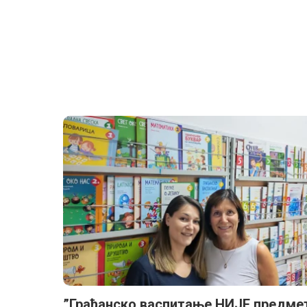
”Грађанско васпитање НИЈЕ предме