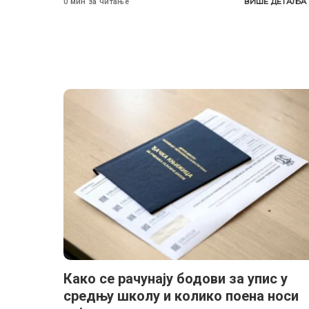
ВИШЕ ДЕТАЉА
0 мин за читање
Како се рачунају бодови за упис у
средњу школу и колико поена носи