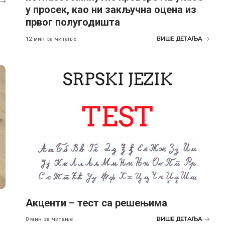
у просек, као ни закључна оцена из
првог полугодишта
ВИШЕ ДЕТАЉА
12 мин за читање
Акценти – тест са решењима
ВИШЕ ДЕТАЉА
0 мин за читање