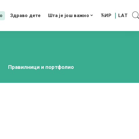
о
Здраво дете
Шта је још важно
Правилници и портфолио