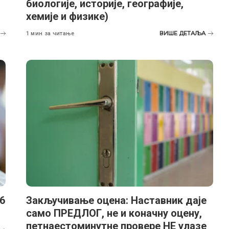
биологије, историје, географије,
хемије и физике)
ВИШЕ ДЕТАЉА
1 мин за читање
6
Закључивање оцена: Наставник даје
само ПРЕДЛОГ, не и коначну оцену,
петнаестоминутне провере НЕ улазе