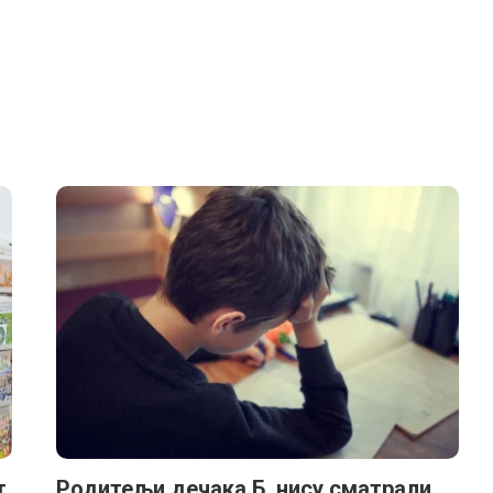
т
Родитељи дечака Б. нису сматрали