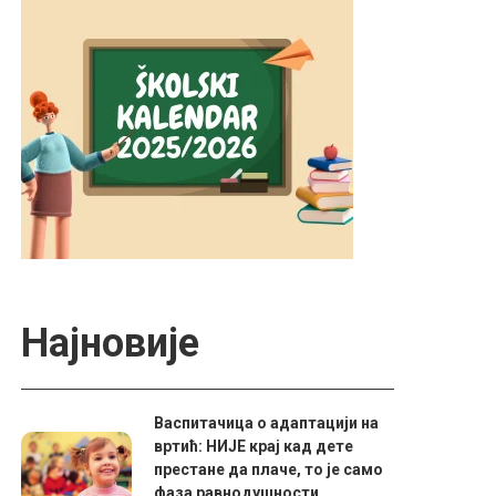
Најновије
Васпитачица о адаптацији на
вртић: НИЈЕ крај кад дете
престане да плаче, то је само
фаза равнодушности