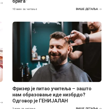
брига”
ВИШЕ ДЕТАЉА
10 мин за читање
Фризер је питао учитеља – зашто
нам образовање иде низбрдо?
Одговор је ГЕНИЈАЛАН
ВИШЕ ДЕТАЉА
3 мин за читање