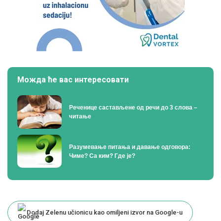
Можда ће вас интересовати
Реченице састављене од речи до 3 слова –
читање
Разумевање питања и давање одговора:
Чиме? Са ким? Где је?
Dodaj Zelenu učionicu kao omiljeni izvor na Google-u