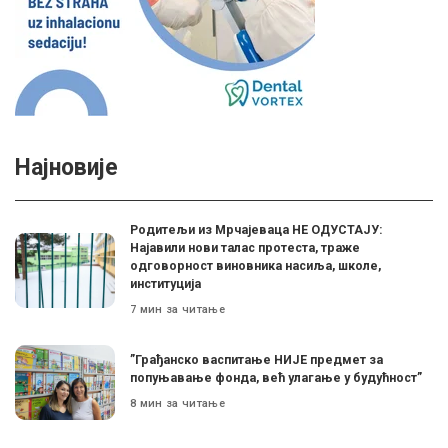
Најновије
Родитељи из Мрчајеваца НЕ ОДУСТАЈУ:
Најавили нови талас протеста, траже
одговорност виновника насиља, школе,
институција
7 мин за читање
”Грађанско васпитање НИЈЕ предмет за
попуњавање фонда, већ улагање у будућност”
8 мин за читање