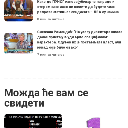
Како до ПУНОГ износа јубиларне награде и
отпремнине иако не желите да будете члан
репрезентативног синдиката – ДВА су начина
8 мин за читање
Снежана Романдић: ”На улогу директора школе
данас пристају људи врло специфичног
карактера. Одувек их је постављала власт, али
никад није било овако”
7 мин за читање
Можда ће вам се
свидети