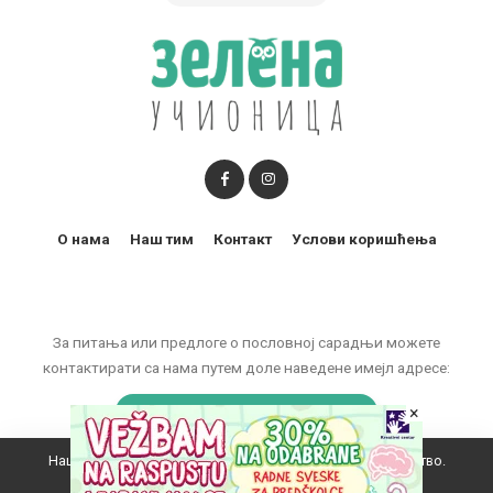
О нама
Наш тим
Контакт
Услови коришћења
За питања или предлоге о пословној сарадњи можете
контактирати са нама путем доле наведене имејл адресе:
×
marketing@zelenaucionica.com
Наш вебсајт користи колачиће да побољша ваше искуство.