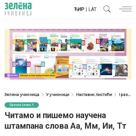
ЋИР
|
LAT
Зелена учионица
У учионици
Наставни листићи
I разред
Српски језик 1
Читамо и пишемо научена
штампана слова Аа, Мм, Ии, Тт