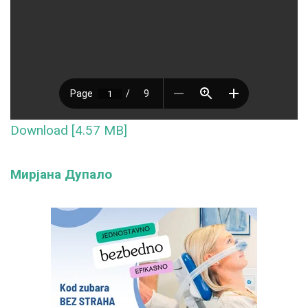
Download [4.57 MB]
Мирјана Дупало