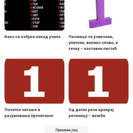
Како се азбука некад учила
Песмице за узвичник,
упитник, велико слово, и
тачку – наставни листић
Почетно читање и
Од датих речи креирај
разумевање прочитаног
реченицу – вежба
Прикажи још