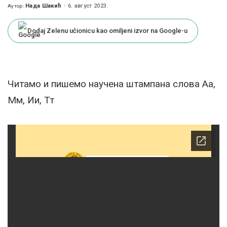
Нада Шакић
6. август 2023.
Аутор:
Posted
by
Dodaj Zelenu učionicu kao omiljeni izvor na Google-u
Читамо и пишемо научена штампана слова Аа,
Мм, Ии, Тт